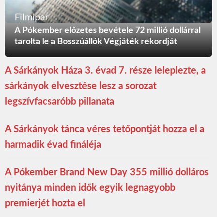
Filmipar
A Pókember előzetes bevétele 72 millió dollárral
tarolta le a Bosszúállók Végjáték rekordját
A Sárkányok Háza 3. évad 7. része leleplezte, a
sárkányok elvesztése lesz a sorozat
legszívfacsaróbb pillanata
A Sárkányok tánca véres tetőpontját hozza el a
harmadik évad fináléja
A Pókember Brand New Day 355 millió dolláros
nyitánya minden idők egyik legnagyobb
premierjét hozta el