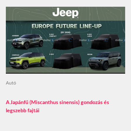
Autó
A Japánfű (Miscanthus sinensis) gondozás és
legszebb fajtái