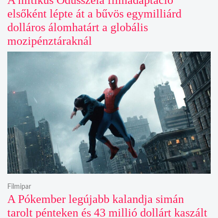
elsőként lépte át a bűvös egymilliárd
dolláros álomhatárt a globális
mozipénztáraknál
Filmipar
A Pókember legújabb kalandja simán
tarolt pénteken és 43 millió dollárt kaszált