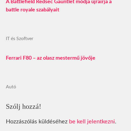
A Battlefield Redsec Gauntlet módja újraírja a
battle royale szabályait
IT és Szoftver
Ferrari F80 – az olasz mestermű jövője
Autó
Szólj hozzá!
Hozzászólás küldéséhez
be kell jelentkezni
.