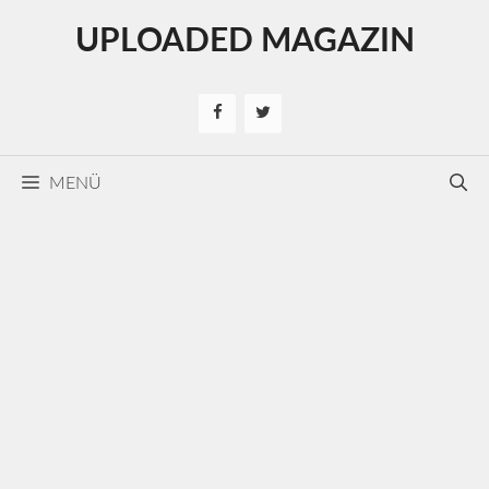
Kilépés
UPLOADED MAGAZIN
a
tartalomba
MENÜ