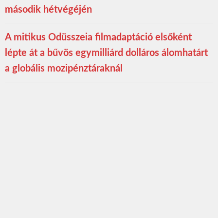
második hétvégéjén
A mitikus Odüsszeia filmadaptáció elsőként
lépte át a bűvös egymilliárd dolláros álomhatárt
a globális mozipénztáraknál