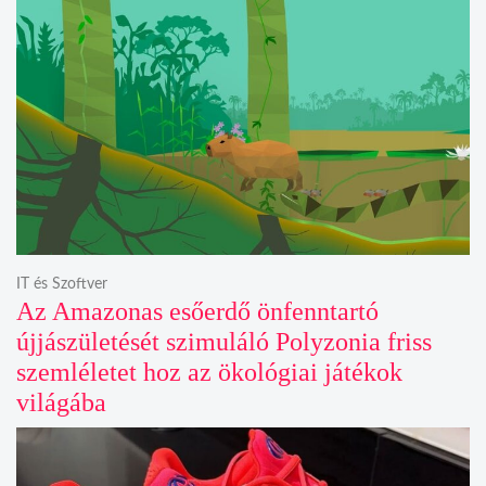
IT és Szoftver
Az Amazonas esőerdő önfenntartó
újjászületését szimuláló Polyzonia friss
szemléletet hoz az ökológiai játékok
világába