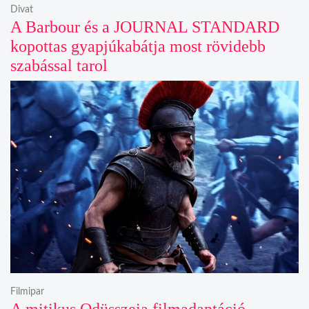
Divat
A Barbour és a JOURNAL STANDARD
kopottas gyapjúkabátja most rövidebb
szabással tarol
Filmipar
A mitikus Odüsszeia filmadaptáció