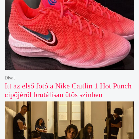
Divat
Itt az első fotó a Nike Caitlin 1 Hot Punch
cipőjéről brutálisan ütős színben