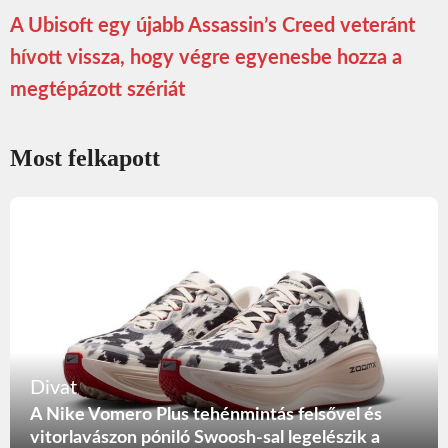
A Ubisoft egy újabb Assassin’s Creed veteránt
hívott vissza, hogy végre egyenesbe hozza a
megtépázott szériát
Most felkapott
Divat
A Nike Vomero Plus tehénmintás felsővel és
vitorlavászon póniló Swoosh-sal legelészik a