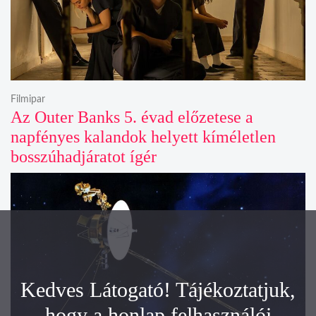
Filmipar
Az Outer Banks 5. évad előzetese a
napfényes kalandok helyett kíméletlen
bosszúhadjáratot ígér
Kedves Látogató! Tájékoztatjuk,
hogy a honlap felhasználói