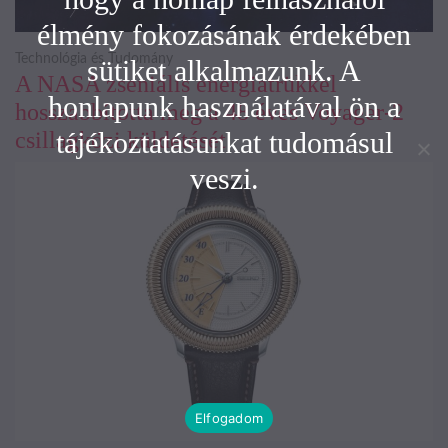
élmény fokozásának érdekében
Technológia és Tudomány
sütiket alkalmazunk. A
A NASA zseniális energiatrükkel
honlapunk használatával ön a
hosszabbította meg a 48 éves Voyager-2
tájékoztatásunkat tudomásul
csillagközi küldetését
veszi.
Elfogadom