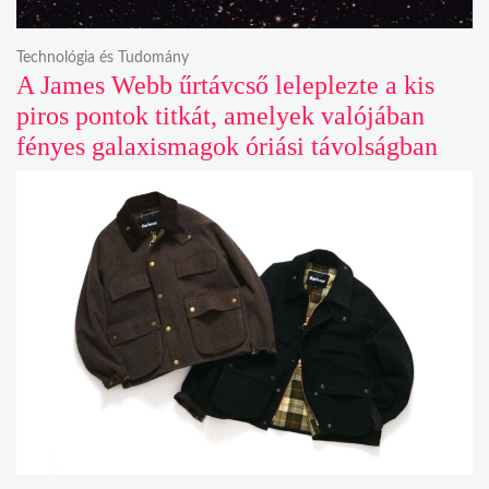
Technológia és Tudomány
A James Webb űrtávcső leleplezte a kis
piros pontok titkát, amelyek valójában
fényes galaxismagok óriási távolságban