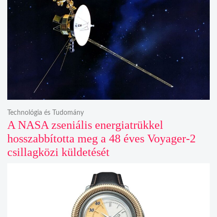
Technológia és Tudomány
A NASA zseniális energiatrükkel
hosszabbította meg a 48 éves Voyager-2
csillagközi küldetését