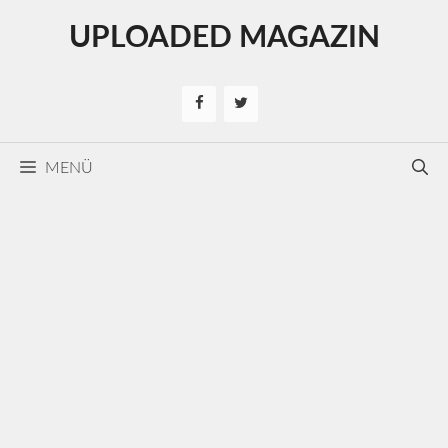
Kilépés
UPLOADED MAGAZIN
a
tartalomba
MENÜ