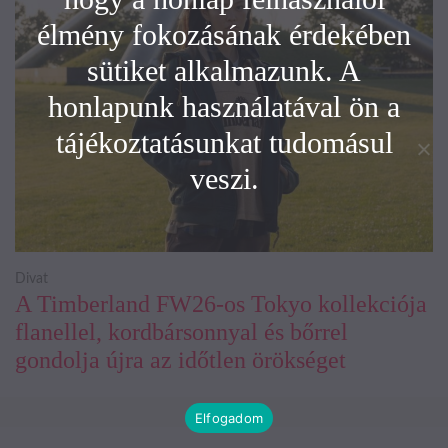
élmény fokozásának érdekében
sütiket alkalmazunk. A
honlapunk használatával ön a
tájékoztatásunkat tudomásul
veszi.
Divat
A Timberland FW26-os Tokyo kollekciója
flanellel, kordbársonnyal és bőrrel
gondolja újra az időtlen örökséget
Elfogadom