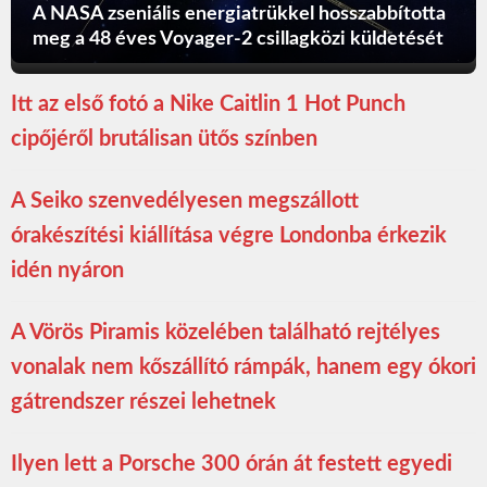
A NASA zseniális energiatrükkel hosszabbította
meg a 48 éves Voyager-2 csillagközi küldetését
Itt az első fotó a Nike Caitlin 1 Hot Punch
cipőjéről brutálisan ütős színben
A Seiko szenvedélyesen megszállott
órakészítési kiállítása végre Londonba érkezik
idén nyáron
A Vörös Piramis közelében található rejtélyes
vonalak nem kőszállító rámpák, hanem egy ókori
gátrendszer részei lehetnek
Ilyen lett a Porsche 300 órán át festett egyedi