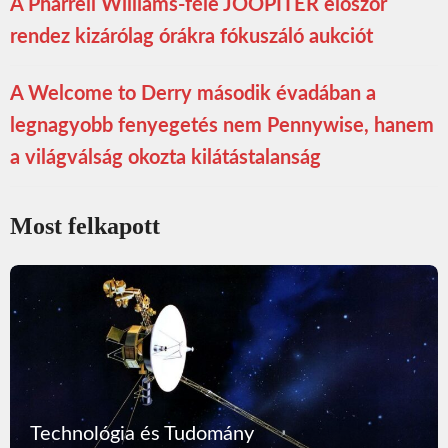
A Pharrell Williams-féle JOOPITER először
rendez kizárólag órákra fókuszáló aukciót
A Welcome to Derry második évadában a
legnagyobb fenyegetés nem Pennywise, hanem
a világválság okozta kilátástalanság
Most felkapott
Technológia és Tudomány