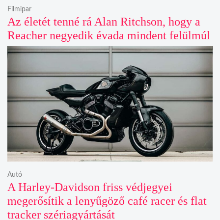
Filmipar
Az életét tenné rá Alan Ritchson, hogy a
Reacher negyedik évada mindent felülmúl
Autó
A Harley-Davidson friss védjegyei
megerősítik a lenyűgöző café racer és flat
tracker szériagyártását