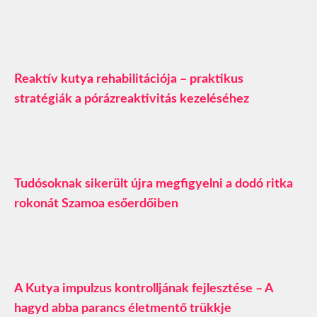
Reaktív kutya rehabilitációja – praktikus
stratégiák a pórázreaktivitás kezeléséhez
Tudósoknak sikerült újra megfigyelni a dodó ritka
rokonát Szamoa esőerdőiben
A Kutya impulzus kontrolljának fejlesztése – A
hagyd abba parancs életmentő trükkje