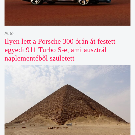
Autó
Ilyen lett a Porsche 300 órán át festett
egyedi 911 Turbo S-e, ami ausztrál
naplementéből született