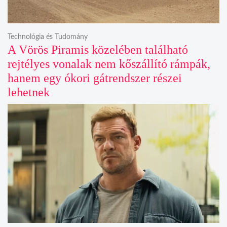
Technológia és Tudomány
A Vörös Piramis közelében található
rejtélyes vonalak nem kőszállító rámpák,
hanem egy ókori gátrendszer részei
lehetnek