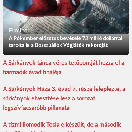
Filmipar
A Pókember előzetes bevétele 72 millió dollárral
tarolta le a Bosszúállók Végjáték rekordját
A Sárkányok tánca véres tetőpontját hozza el a
harmadik évad fináléja
A Sárkányok Háza 3. évad 7. része leleplezte, a
sárkányok elvesztése lesz a sorozat
legszívfacsaróbb pillanata
A tízmilliomodik Tesla elkészült, de a második