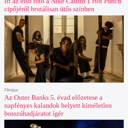
Itt az első fotó a Nike Caitlin 1 Hot Punch
cipőjéről brutálisan ütős színben
Filmipar
Az Outer Banks 5. évad előzetese a
napfényes kalandok helyett kíméletlen
bosszúhadjáratot ígér