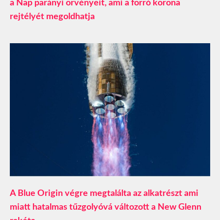
a Nap parányi örvényeit, ami a forró korona
rejtélyét megoldhatja
A Blue Origin végre megtalálta az alkatrészt ami
miatt hatalmas tűzgolyóvá változott a New Glenn