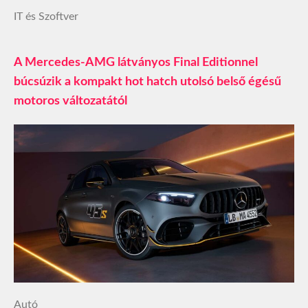
IT és Szoftver
A Mercedes-AMG látványos Final Editionnel
búcsúzik a kompakt hot hatch utolsó belső égésű
motoros változatától
Autó