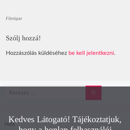
Filmipar
Szólj hozzá!
Hozzászólás küldéséhez
be kell jelentkezni
.
Keresés:
Kedves Látogató! Tájékoztatjuk,
FRISS
hogy a honlap felhasználói