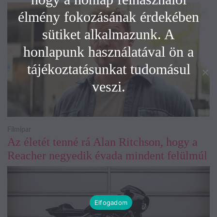
élmény fokozásának érdekében
sütiket alkalmazunk. A
honlapunk használatával ön a
tájékoztatásunkat tudomásul
veszi.
Filmipar
Az életét tenné rá Alan Ritchson, hogy a
Reacher negyedik évada mindent felülmúl
Elfogadom