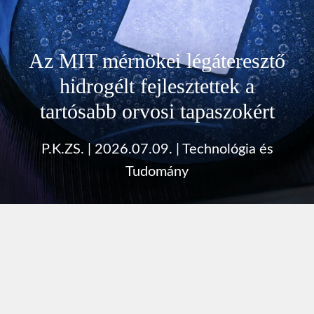
Az MIT mérnökei légáteresztő
hidrogélt fejlesztettek a
tartósabb orvosi tapaszokért
P.K.ZS.
|
2026.07.09.
|
Technológia és
Tudomány