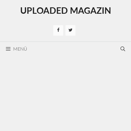
Kilépés
UPLOADED MAGAZIN
a
tartalomba
MENÜ