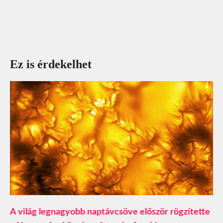
Ez is érdekelhet
A világ legnagyobb naptávcsöve először rögzítette