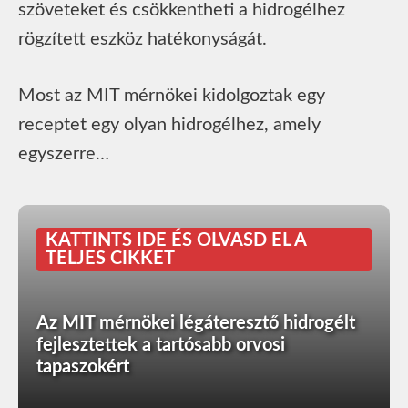
szöveteket és csökkentheti a hidrogélhez
rögzített eszköz hatékonyságát.
Most az MIT mérnökei kidolgoztak egy
receptet egy olyan hidrogélhez, amely
egyszerre…
KATTINTS IDE ÉS OLVASD EL A
TELJES CIKKET
Az MIT mérnökei légáteresztő hidrogélt
fejlesztettek a tartósabb orvosi
tapaszokért