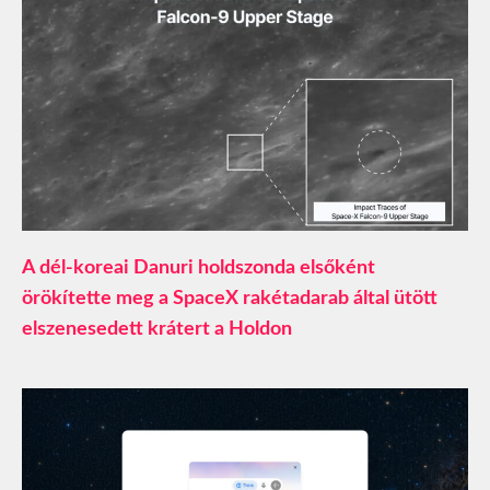
A dél-koreai Danuri holdszonda elsőként
örökítette meg a SpaceX rakétadarab által ütött
elszenesedett krátert a Holdon