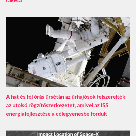
rakéta
A hat és fél órás űrsétán az űrhajósok felszerelték
az utolsó rögzítőszerkezetet, amivel az ISS
energiafejlesztése a célegyenesbe fordult