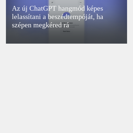
Az új ChatGPT hangmód képes
lelassítani a beszédtempóját, ha
szépen megkéred rá