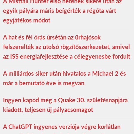
A Mistfall Hunter első hetének sikere után az
egyik pályára máris beígérték a régóta várt
egyjátékos módot
A hat és fél órás űrsétán az űrhajósok
felszerelték az utolsó rögzítőszerkezetet, amivel
az ISS energiafejlesztése a célegyenesbe fordult
A milliárdos siker után hivatalos a Michael 2 és
már a bemutató éve is megvan
Ingyen kapod meg a Quake 30. születésnapjára
kiadott, teljesen új pályacsomagot
A ChatGPT ingyenes verziója végre korlátlan