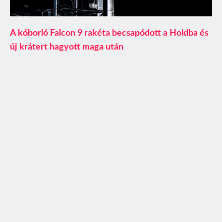
A kóborló Falcon 9 rakéta becsapódott a Holdba és
új krátert hagyott maga után