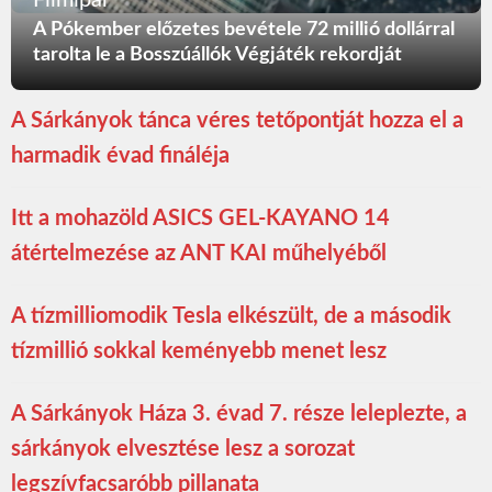
Filmipar
A Pókember előzetes bevétele 72 millió dollárral
tarolta le a Bosszúállók Végjáték rekordját
A Sárkányok tánca véres tetőpontját hozza el a
harmadik évad fináléja
Itt a mohazöld ASICS GEL-KAYANO 14
átértelmezése az ANT KAI műhelyéből
A tízmilliomodik Tesla elkészült, de a második
tízmillió sokkal keményebb menet lesz
A Sárkányok Háza 3. évad 7. része leleplezte, a
sárkányok elvesztése lesz a sorozat
legszívfacsaróbb pillanata