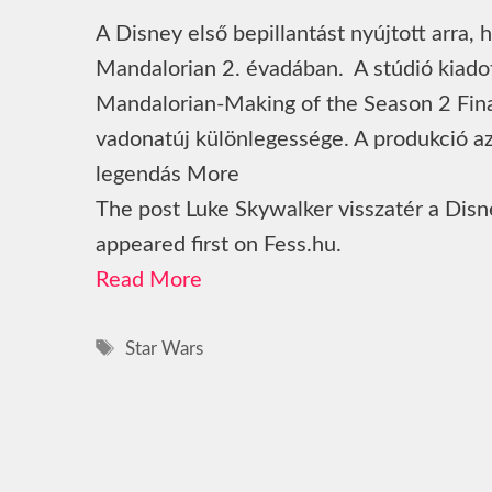
A Disney első bepillantást nyújtott arra, 
Mandalorian 2. évadában. A stúdió kiadott
Mandalorian-Making of the Season 2 Fin
vadonatúj különlegessége. A produkció az
legendás More
The post Luke Skywalker visszatér a Disn
appeared first on Fess.hu.
Read More
Címkék
Star Wars