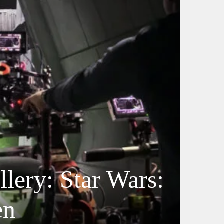
lery: Star Wars:
en