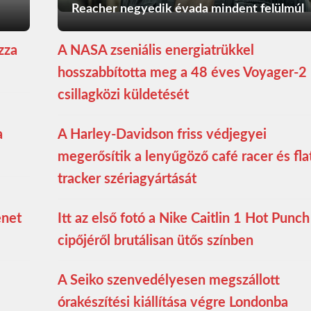
Reacher negyedik évada mindent felülmúl
zza
A NASA zseniális energiatrükkel
hosszabbította meg a 48 éves Voyager-2
csillagközi küldetését
a
A Harley-Davidson friss védjegyei
megerősítik a lenyűgöző café racer és fla
tracker szériagyártását
enet
Itt az első fotó a Nike Caitlin 1 Hot Punch
cipőjéről brutálisan ütős színben
A Seiko szenvedélyesen megszállott
órakészítési kiállítása végre Londonba