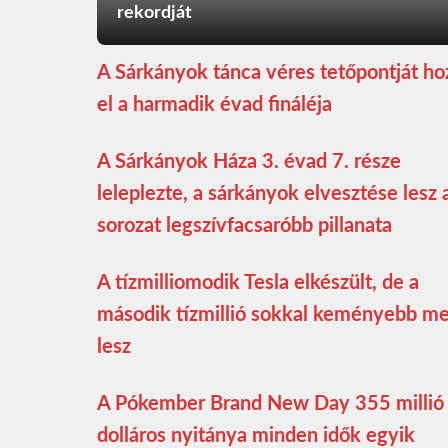
rekordját
A Sárkányok tánca véres tetőpontját ho
el a harmadik évad fináléja
A Sárkányok Háza 3. évad 7. része
leleplezte, a sárkányok elvesztése lesz 
sorozat legszívfacsaróbb pillanata
A tízmilliomodik Tesla elkészült, de a
második tízmillió sokkal keményebb m
lesz
A Pókember Brand New Day 355 millió
dolláros nyitánya minden idők egyik