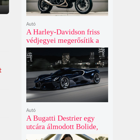
Autó
A Harley-Davidson friss
védjegyei megerősítik a
lenyűgöző café racer és
flat tracker szériagyártását
t
Autó
A Bugatti Destrier egy
utcára álmodott Bolide,
ami a pályaautók