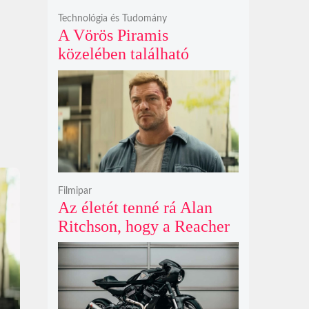
Technológia és Tudomány
A Vörös Piramis
közelében található
rejtélyes vonalak nem
kőszállító rámpák, hanem
egy ókori gátrendszer
részei lehetnek
Filmipar
Az életét tenné rá Alan
Ritchson, hogy a Reacher
negyedik évada mindent
felülmúl