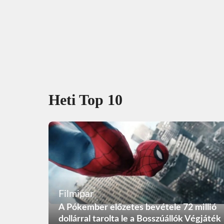
Heti Top 10
Filmipar
A Pókember előzetes bevétele 72 millió
dollárral tarolta le a Bosszúállók Végjáték