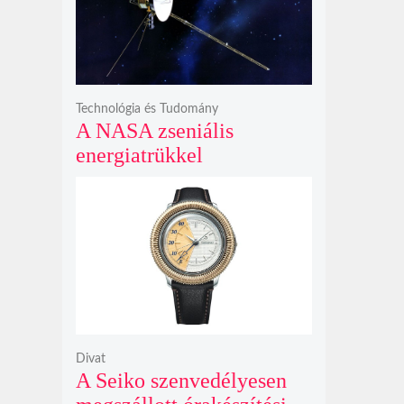
bosszúhadjáratot ígér
Technológia és Tudomány
A NASA zseniális
energiatrükkel
hosszabbította meg a 48
éves Voyager-2 csillagközi
küldetését
Divat
A Seiko szenvedélyesen