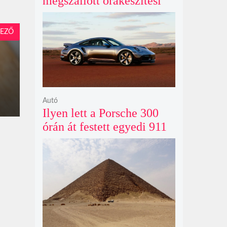
megszállott órakészítési
kiállítása végre Londonba
érkezik idén nyáron
EZŐ
Autó
Ilyen lett a Porsche 300
órán át festett egyedi 911
Turbo S-e, ami ausztrál
naplementéből született