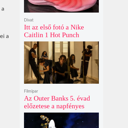
 a
Divat
Itt az első fotó a Nike
Caitlin 1 Hot Punch
ei a
cipőjéről brutálisan ütős
színben
Filmipar
Az Outer Banks 5. évad
előzetese a napfényes
kalandok helyett
kíméletlen