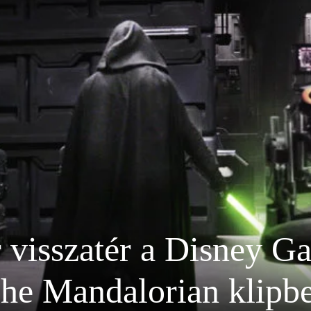
visszatér a Disney Gal
he Mandalorian klipb