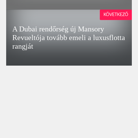
KÖVETKEZŐ
A Dubai rendőrség új Mansory
Revueltója tovább emeli a luxusflotta
rangját