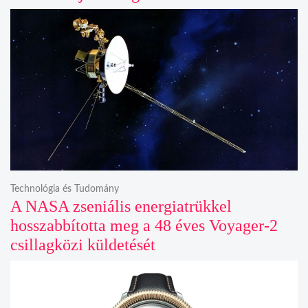
Technológia és Tudomány
A NASA zseniális energiatrükkel
hosszabbította meg a 48 éves Voyager-2
csillagközi küldetését