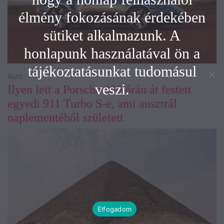
élmény fokozásának érdekében
sütiket alkalmazunk. A
honlapunk használatával ön a
tájékoztatásunkat tudomásul
Autó
veszi.
Ilyen lett a Porsche 300 órán át festett
egyedi 911 Turbo S-e, ami ausztrál
naplementéből született
Elfogadom