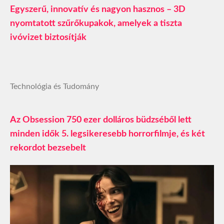
Egyszerű, innovatív és nagyon hasznos – 3D
nyomtatott szűrőkupakok, amelyek a tiszta
ivóvizet biztosítják
Technológia és Tudomány
Az Obsession 750 ezer dolláros büdzséből lett
minden idők 5. legsikeresebb horrorfilmje, és két
rekordot bezsebelt