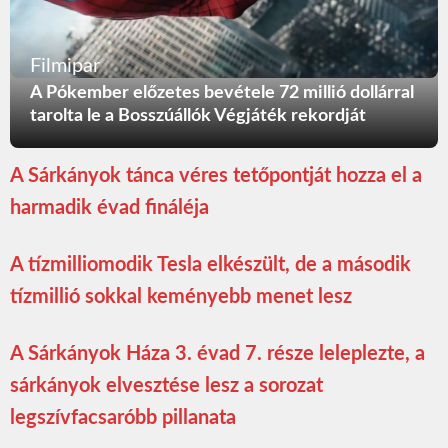
Filmipar
A Pókember előzetes bevétele 72 millió dollárral
tarolta le a Bosszúállók Végjáték rekordját
A Sárkányok tánca véres tetőpontját hozza el a
harmadik évad fináléja
A tízmilliomodik Tesla elkészült, de a második
tízmillió sokkal keményebb menet lesz
A Sárkányok Háza 3. évad 7. része leleplezte, a
sárkányok elvesztése lesz a sorozat
legszívfacsaróbb pillanata