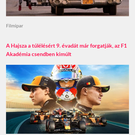
Filmipar
A Hajsza a túlélésért 9. évadát már forgatják, az F1
Akadémia csendben kimúlt