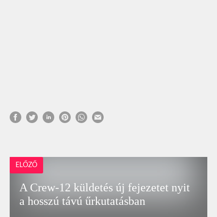
ELŐZŐ
A Crew-12 küldetés új fejezetet nyit
a hosszú távú űrkutatásban