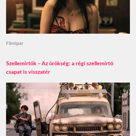
Filmipar
Szellemirtók – Az örökség: a régi szellemírtó
csapat is visszatér