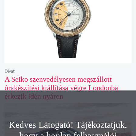
Divat
A Seiko szenvedélyesen megszállott
órakészítési kiállítása végre Londonba
érkezik idén nyáron
Kedves Látogató! Tájékoztatjuk,
hogy a honlap felhasználói