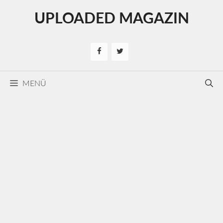
Kilépés
UPLOADED MAGAZIN
a
tartalomba
MENÜ