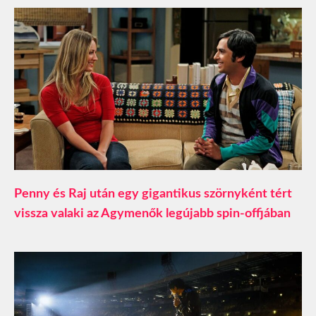
Penny és Raj után egy gigantikus szörnyként tért
vissza valaki az Agymenők legújabb spin-offjában