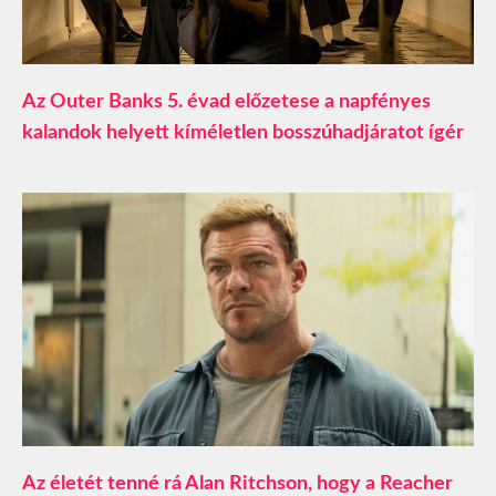
Az Outer Banks 5. évad előzetese a napfényes
kalandok helyett kíméletlen bosszúhadjáratot ígér
Az életét tenné rá Alan Ritchson, hogy a Reacher