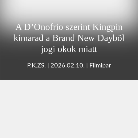
A D’Onofrio szerint Kingpin
kimarad a Brand New Dayből
jogi okok miatt
P.K.ZS.
|
2026.02.10.
|
Filmipar