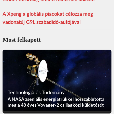
A Xpeng a globális piacokat célozza meg
vadonatúj G9L szabadidő-autójával
Most felkapott
Technológia és Tudomány
A NASA zseniális energiatrükkel hosszabbította
meg a 48 éves Voyager-2 csillagközi küldetését