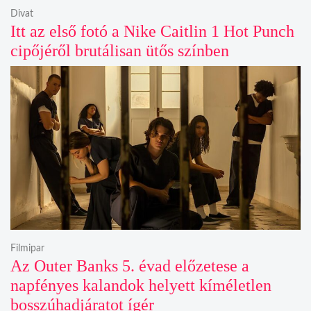
Divat
Itt az első fotó a Nike Caitlin 1 Hot Punch
cipőjéről brutálisan ütős színben
Filmipar
Az Outer Banks 5. évad előzetese a
napfényes kalandok helyett kíméletlen
bosszúhadjáratot ígér