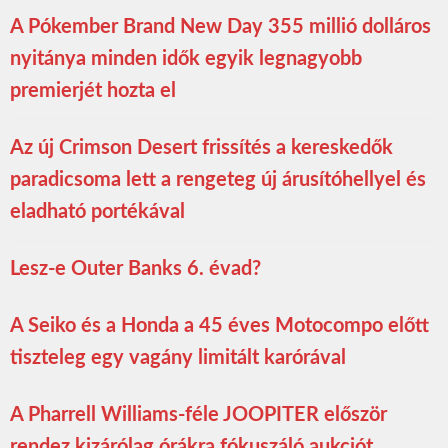
A Pókember Brand New Day 355 millió dolláros
nyitánya minden idők egyik legnagyobb
premierjét hozta el
Az új Crimson Desert frissítés a kereskedők
paradicsoma lett a rengeteg új árusítóhellyel és
eladható portékával
Lesz-e Outer Banks 6. évad?
A Seiko és a Honda a 45 éves Motocompo előtt
tiszteleg egy vagány limitált karórával
A Pharrell Williams-féle JOOPITER először
rendez kizárólag órákra fókuszáló aukciót