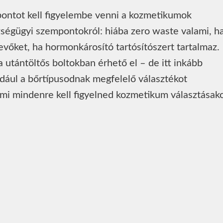
ontot kell figyelembe venni a kozmetikumok
zségügyi szempontokról: hiába zero waste valami, h
tevőket, ha hormonkárosító tartósítószert tartalmaz.
utántöltős boltokban érhető el – de itt inkább
ldául a bőrtípusodnak megfelelő választékot
 mi mindenre kell figyelned kozmetikum választásak