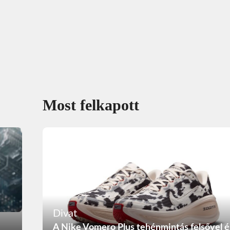
Most felkapott
Divat
A Nike Vomero Plus tehénmintás felsővel é