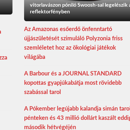
vitorlavászon póniló Swoosh-sal legelészik 
reflektorfényben
Az Amazonas esőerdő önfenntartó
a
újjászületését szimuláló Polyzonia friss
szemléletet hoz az ökológiai játékok
világába
zza
A Barbour és a JOURNAL STANDARD
kopottas gyapjúkabátja most rövidebb
szabással tarol
A Pókember legújabb kalandja simán taro
pénteken és 43 millió dollárt kaszált eddi
második hétvégéjén