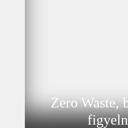
Zero Waste, b
figyel