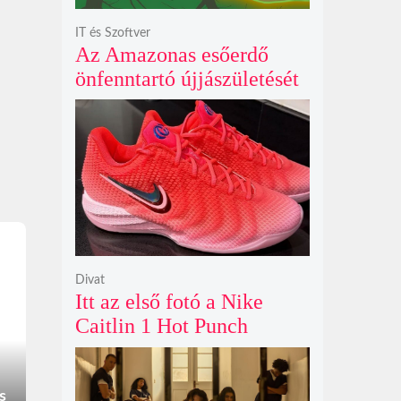
IT és Szoftver
Az Amazonas esőerdő
önfenntartó újjászületését
szimuláló Polyzonia friss
szemléletet hoz az
ökológiai játékok világába
Divat
Itt az első fotó a Nike
Caitlin 1 Hot Punch
cipőjéről brutálisan ütős
színben
s