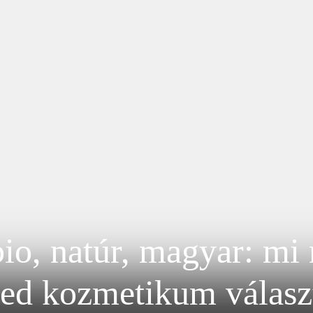
io, natúr, magyar: mi
ned kozmetikum válasz