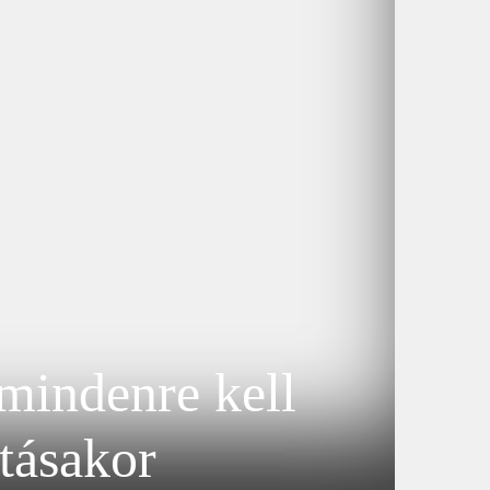
 mindenre kell
tásakor