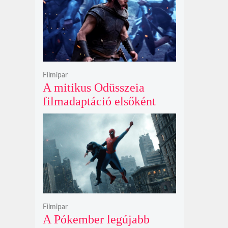
Filmipar
A mitikus Odüsszeia
filmadaptáció elsőként
lépte át a bűvös
egymilliárd dolláros
álomhatárt a globális
mozipénztáraknál
Filmipar
A Pókember legújabb