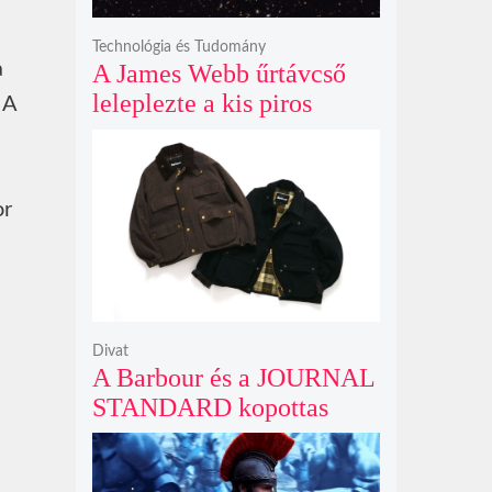
Technológia és Tudomány
a
A James Webb űrtávcső
leleplezte a kis piros
 A
pontok titkát, amelyek
valójában fényes
galaxismagok óriási
or
távolságban
Divat
A Barbour és a JOURNAL
STANDARD kopottas
gyapjúkabátja most
rövidebb szabással tarol