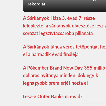
rekordját
A Sárkányok Háza 3. évad 7. része
leleplezte, a sárkányok elvesztése lesz 
sorozat legszívfacsaróbb pillanata
A Sárkányok tánca véres tetőpontját ho
el a harmadik évad fináléja
A Pókember Brand New Day 355 millió
dolláros nyitánya minden idők egyik
legnagyobb premierjét hozta el
Lesz-e Outer Banks 6. évad?