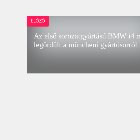
ELŐZŐ
Az első sorozatgyártású BMW i4 
legördült a müncheni gyártósorról