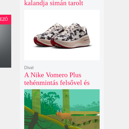
kalandja simán tarolt
pénteken és 43 millió
dollárt kaszált eddig a
EZŐ
második hétvégéjén
Divat
A Nike Vomero Plus
tehénmintás felsővel és
vitorlavászon póniló
Swoosh-sal legelészik a
reflektorfényben