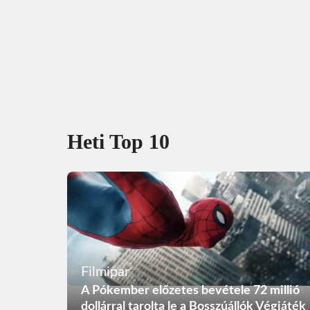
Heti Top 10
Filmipar
A Pókember előzetes bevétele 72 millió
dollárral tarolta le a Bosszúállók Végjáték