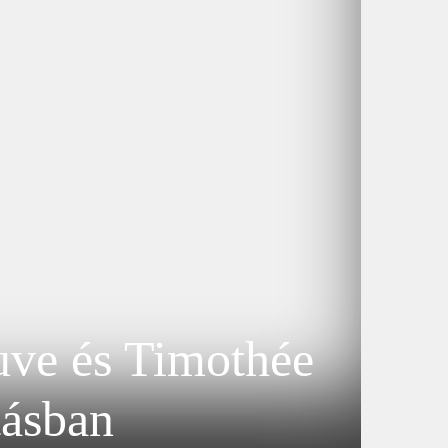
euve és Timothée
tásban