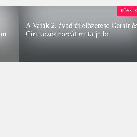
KÖVETK
A Vaják 2. évad új előzetese Geralt é
um
Ciri közös harcát mutatja be