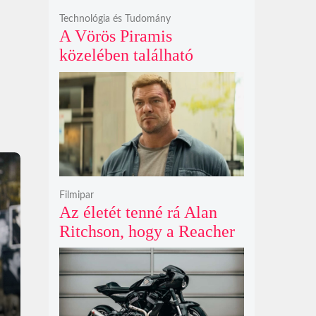
Technológia és Tudomány
A Vörös Piramis
közelében található
rejtélyes vonalak nem
kőszállító rámpák, hanem
egy ókori gátrendszer
részei lehetnek
Filmipar
Az életét tenné rá Alan
Ritchson, hogy a Reacher
negyedik évada mindent
felülmúl