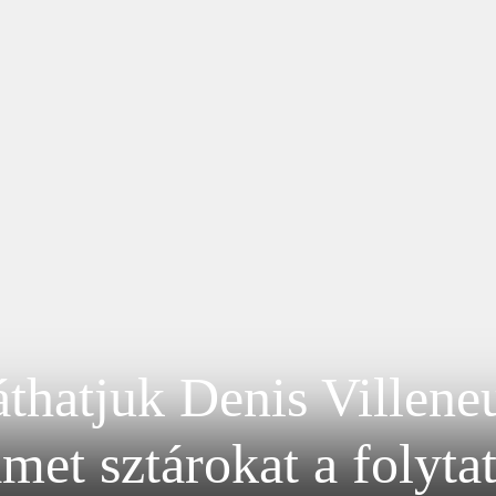
áthatjuk Denis Villen
met sztárokat a folyta