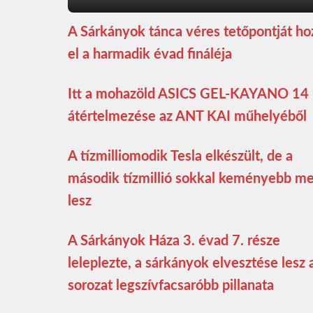
A Sárkányok tánca véres tetőpontját ho
el a harmadik évad fináléja
Itt a mohazöld ASICS GEL-KAYANO 14
átértelmezése az ANT KAI műhelyéből
A tízmilliomodik Tesla elkészült, de a
második tízmillió sokkal keményebb m
lesz
A Sárkányok Háza 3. évad 7. része
leleplezte, a sárkányok elvesztése lesz 
sorozat legszívfacsaróbb pillanata