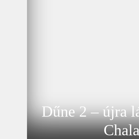
Dűne 2 – újra l
Chala