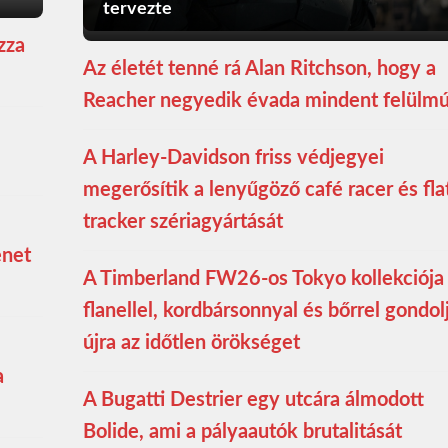
tervezte
zza
Az életét tenné rá Alan Ritchson, hogy a
Reacher negyedik évada mindent felülmú
A Harley-Davidson friss védjegyei
megerősítik a lenyűgöző café racer és fla
tracker szériagyártását
enet
A Timberland FW26-os Tokyo kollekciója
flanellel, kordbársonnyal és bőrrel gondol
újra az időtlen örökséget
a
A Bugatti Destrier egy utcára álmodott
Bolide, ami a pályaautók brutalitását