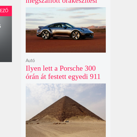
megszállott órakészítési
kiállítása végre Londonba
EZŐ
érkezik idén nyáron
s
Autó
Ilyen lett a Porsche 300
órán át festett egyedi 911
Turbo S-e, ami ausztrál
naplementéből született