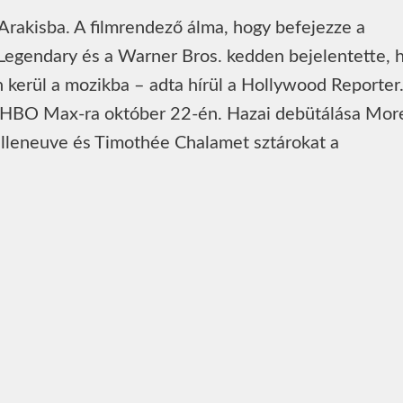
 Arakisba. A filmrendező álma, hogy befejezze a
a Legendary és a Warner Bros. kedden bejelentette, 
n kerül a mozikba – adta hírül a Hollywood Reporter
az HBO Max-ra október 22-én. Hazai debütálása Mor
illeneuve és Timothée Chalamet sztárokat a