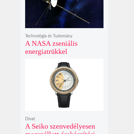
bosszúhadjáratot ígér
Technológia és Tudomány
A NASA zseniális
energiatrükkel
hosszabbította meg a 48
éves Voyager-2 csillagközi
küldetését
Divat
A Seiko szenvedélyesen