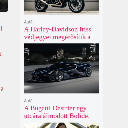
Autó
A Harley-Davidson friss
l
védjegyei megerősítik a
lenyűgöző café racer és
flat tracker szériagyártását
t
ja
Autó
A Bugatti Destrier egy
utcára álmodott Bolide,
ami a pályaautók