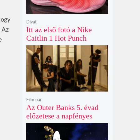
hogy
Divat
Itt az első fotó a Nike
. Az
Caitlin 1 Hot Punch
e
cipőjéről brutálisan ütős
színben
Filmipar
Az Outer Banks 5. évad
előzetese a napfényes
kalandok helyett
kíméletlen