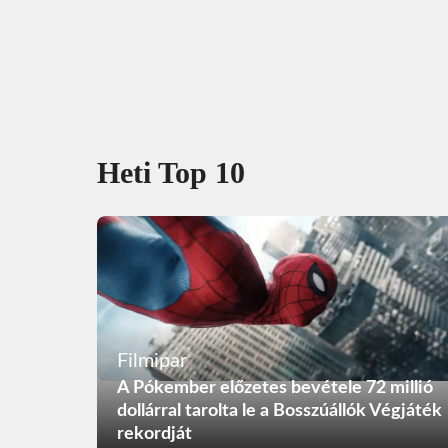
Heti Top 10
Filmipar
A Pókember előzetes bevétele 72 millió
dollárral tarolta le a Bosszúállók Végjáték
rekordját