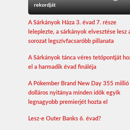
rekordját
A Sárkányok Háza 3. évad 7. része
leleplezte, a sárkányok elvesztése lesz 
sorozat legszívfacsaróbb pillanata
A Sárkányok tánca véres tetőpontját ho
el a harmadik évad fináléja
A Pókember Brand New Day 355 millió
dolláros nyitánya minden idők egyik
legnagyobb premierjét hozta el
Lesz-e Outer Banks 6. évad?