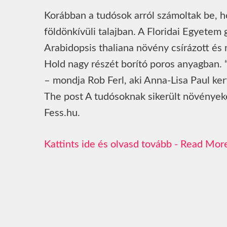
Korábban a tudósok arról számoltak be, h
földönkívüli talajban. A Floridai Egyetem
Arabidopsis thaliana növény csírázott és 
Hold nagy részét borító poros anyagban. “
– mondja Rob Ferl, aki Anna-Lisa Paul k
The post A tudósoknak sikerült növényeke
Fess.hu.
Read Mor