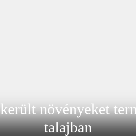
került növényeket ter
talajban