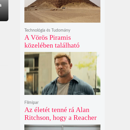
a
Technológia és Tudomány
A Vörös Piramis
közelében található
rejtélyes vonalak nem
kőszállító rámpák, hanem
egy ókori gátrendszer
részei lehetnek
Filmipar
Az életét tenné rá Alan
Ritchson, hogy a Reacher
negyedik évada mindent