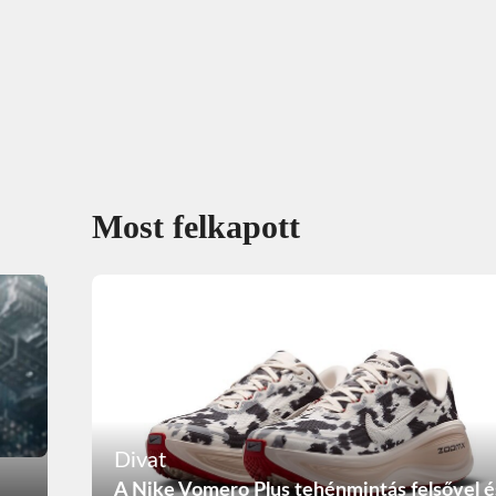
Most felkapott
Divat
A Nike Vomero Plus tehénmintás felsővel é