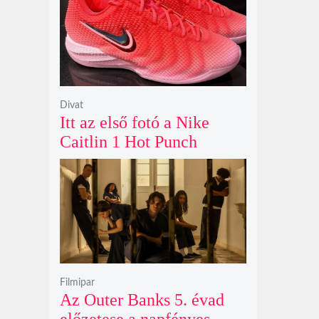
ökológiai játékok világába
Divat
Itt az első fotó a Nike
Caitlin 1 Hot Punch
cipőjéről brutálisan ütős
színben
Filmipar
Az Outer Banks 5. évad