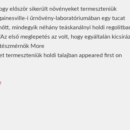
ogy először sikerült növényeket termeszteniük
 gainesville-i űrnövény-laboratóriumában egy tucat
nőtt, mindegyik néhány teáskanálnyi holdi regolitba
Az első meglepetés az volt, hogy egyáltalán kicsírá
ertészmérnök More
t termeszteniük holdi talajban appeared first on
e