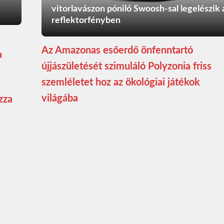
vitorlavászon póniló Swoosh-sal legelészik 
reflektorfényben
Az Amazonas esőerdő önfenntartó
a
újjászületését szimuláló Polyzonia friss
szemléletet hoz az ökológiai játékok
világába
zza