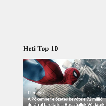
Heti Top 10
Filmipar
A Pókember előzetes bevétele 72 millió
dollárral tarolta le a Bosszúállók Végjáték