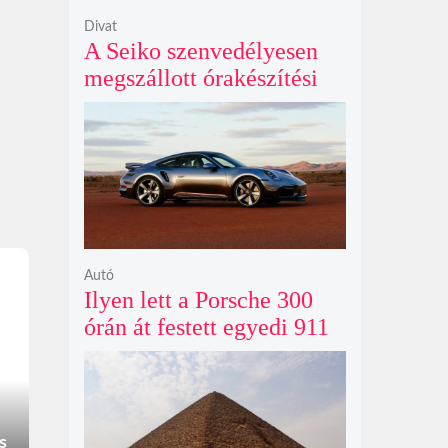
Divat
A Seiko szenvedélyesen
megszállott órakészítési
kiállítása végre Londonba
érkezik idén nyáron
Autó
Ilyen lett a Porsche 300
órán át festett egyedi 911
Turbo S-e, ami ausztrál
naplementéből született
s