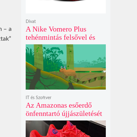
Divat
A Nike Vomero Plus
n – a
tehénmintás felsővel és
ztak”
vitorlavászon póniló
Swoosh-sal legelészik a
reflektorfényben
IT és Szoftver
Az Amazonas esőerdő
önfenntartó újjászületését
szimuláló Polyzonia friss
szemléletet hoz az