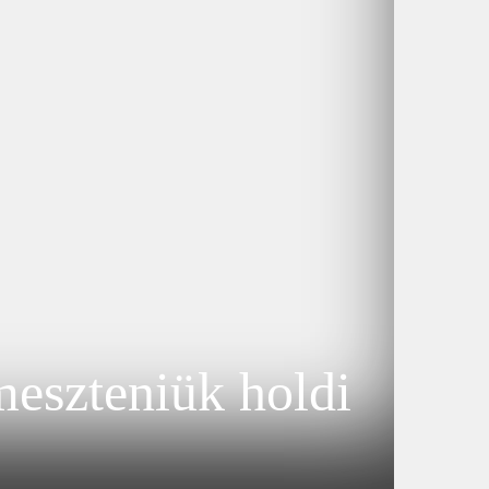
meszteniük holdi