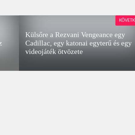
KÖVETK
Külsőre a Rezvani Vengeance egy
z
Cadillac, egy katonai egyterű és egy
videojáték ötvözete