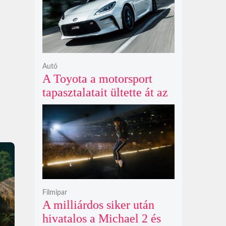
Autó
A Toyota a motorsport
tapasztalatait ültette át az
új GR86 vezethetőségébe
és biztonságába
Filmipar
A milliárdos siker után
hivatalos a Michael 2 és