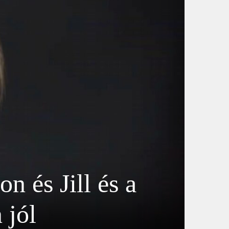
n és Jill és a
 jól