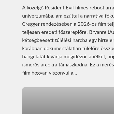
A közelgő Resident Evil filmes reboot arr
univerzumába, ám ezúttal a narratíva fóku
Cregger rendezésében a 2026-os film telj
teljesen eredeti főszereplőre, Bryanre (A
kétségbeesett túlélési harcba egy hirtele
korábban dokumentálatlan túlélőre összpo
hangulatát kívánja megidézni, anélkül, h
ismerős arcokra támaszkodna. Ez a merész
film hogyan viszonyul a…