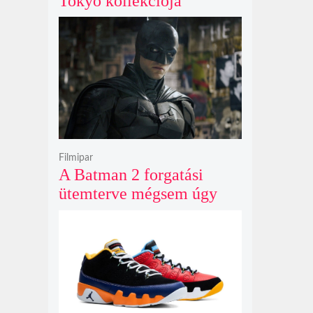
Tokyo kollekciója
flanellel, kordbársonnyal
és bőrrel gondolja újra az
időtlen örökséget
Filmipar
A Batman 2 forgatási
ütemterve mégsem úgy
alakul, ahogy azt James
Gunn korábban tervezte