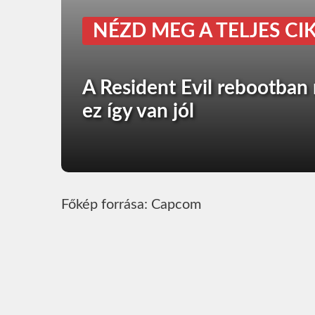
NÉZD MEG A TELJES CIK
A Resident Evil rebootban n
ez így van jól
Főkép forrása: Capcom