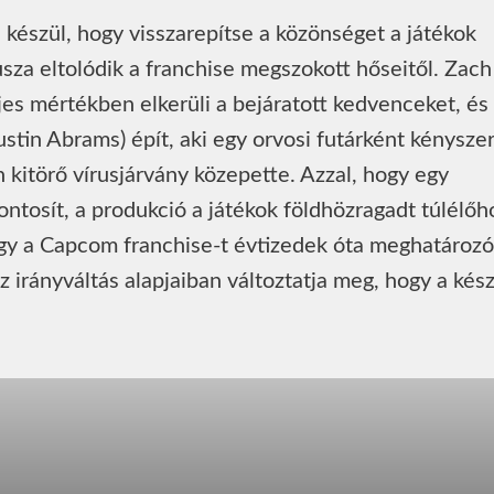
a készül, hogy visszarepítse a közönséget a játékok
sza eltolódik a franchise megszokott hőseitől. Zach
es mértékben elkerüli a bejáratott kedvenceket, és
ustin Abrams) épít, aki egy orvosi futárként kényszer
n kitörő vírusjárvány közepette. Azzal, hogy egy
ntosít, a produkció a játékok földhözragadt túlélőh
ogy a Capcom franchise-t évtizedek óta meghatározó
 irányváltás alapjaiban változtatja meg, hogy a kés