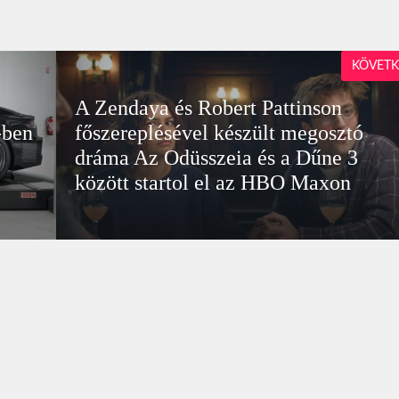
KÖVETK
A Zendaya és Robert Pattinson
-ben
főszereplésével készült megosztó
dráma Az Odüsszeia és a Dűne 3
között startol el az HBO Maxon