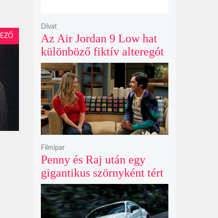
Divat
Az Air Jordan 9 Low hat
EZŐ
különböző fiktív alteregót
gyúr egyetlen őrült
dizájnba
Filmipar
Penny és Raj után egy
gigantikus szörnyként tért
vissza valaki az
Agymenők legújabb spin-
offjában