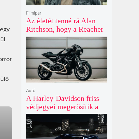
Filmipar
Az életét tenné rá Alan
Ritchson, hogy a Reacher
 egy
negyedik évada mindent
ül
felülmúl
orror
zülő
Autó
A Harley-Davidson friss
védjegyei megerősítik a
lenyűgöző café racer és
flat tracker szériagyártását