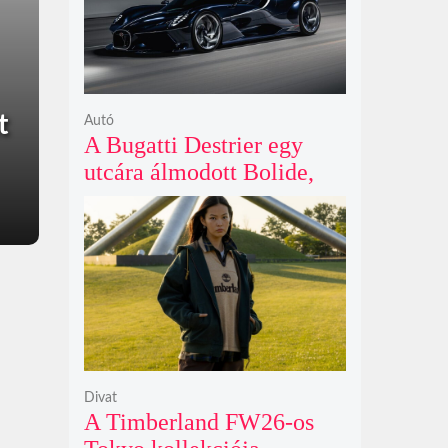
t
Autó
A Bugatti Destrier egy
utcára álmodott Bolide,
ami a pályaautók
brutalitását öltözteti
egyedi karosszériába
Divat
A Timberland FW26-os