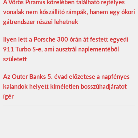
A Vörös Piramis közelében található rejtélyes
vonalak nem kőszállító rámpák, hanem egy ókori
gátrendszer részei lehetnek
Ilyen lett a Porsche 300 órán át festett egyedi
911 Turbo S-e, ami ausztrál naplementéből
született
Az Outer Banks 5. évad előzetese a napfényes
kalandok helyett kíméletlen bosszúhadjáratot
ígér