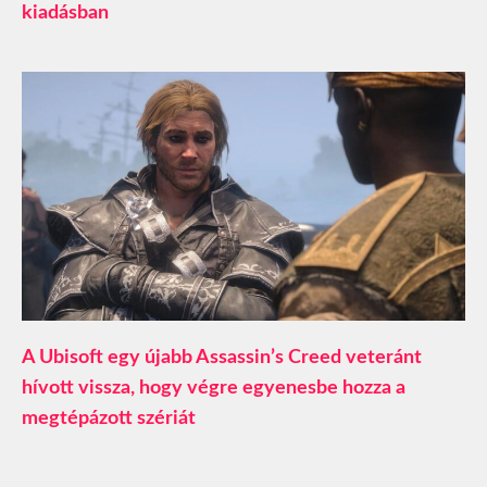
kiadásban
A Ubisoft egy újabb Assassin’s Creed veteránt
hívott vissza, hogy végre egyenesbe hozza a
megtépázott szériát