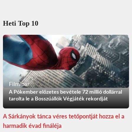
Heti Top 10
Filmipar
A Pókember előzetes bevétele 72 millió dollárral
tarolta le a Bosszúállók Végjáték rekordját
A Sárkányok tánca véres tetőpontját hozza el a
harmadik évad fináléja