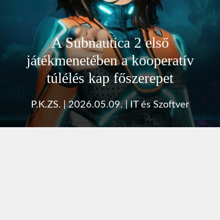
A Subnautica 2 első
játékmenetében a kooperatív
túlélés kap főszerepet
P.K.ZS.
|
2026.05.09.
|
IT és Szoftver