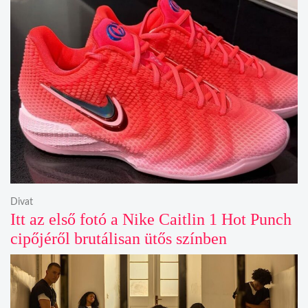
Divat
Itt az első fotó a Nike Caitlin 1 Hot Punch
cipőjéről brutálisan ütős színben