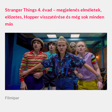
Stranger Things 4. évad – megjelenés elméletek,
előzetes, Hopper visszatérése és még sok minden
más
Filmipar