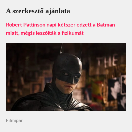
A szerkesztő ajánlata
Robert Pattinson napi kétszer edzett a Batman
miatt, mégis leszólták a fizikumát
Filmipar