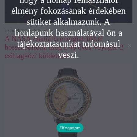
élmény fokozásának érdekében
sütiket alkalmazunk. A
honlapunk használatával ön a
Technológia és Tudomány
A NASA zseniális energiatrükkel
tájékoztatásunkat tudomásul
hosszabbította meg a 48 éves Voyager-2
veszi.
csillagközi küldetését
Elfogadom