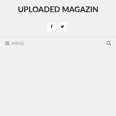
Kilépés
UPLOADED MAGAZIN
a
tartalomba
MENÜ