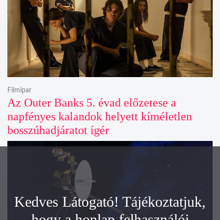
Filmipar
Az Outer Banks 5. évad előzetese a
napfényes kalandok helyett kíméletlen
bosszúhadjáratot ígér
Kedves Látogató! Tájékoztatjuk,
hogy a honlap felhasználói