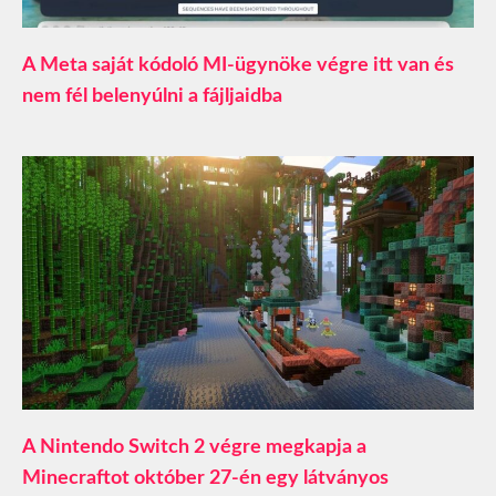
A Meta saját kódoló MI-ügynöke végre itt van és
nem fél belenyúlni a fájljaidba
A Nintendo Switch 2 végre megkapja a
Minecraftot október 27-én egy látványos