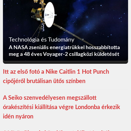
Technológia és Tudomány
A NASA zseniális energiatrükkel hosszabbította
meg a 48 éves Voyager-2 csillagközi küldetését
Itt az első fotó a Nike Caitlin 1 Hot Punch
cipőjéről brutálisan ütős színben
A Seiko szenvedélyesen megszállott
órakészítési kiállítása végre Londonba érkezik
idén nyáron