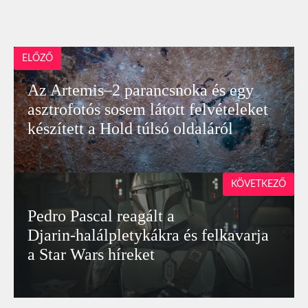
ELŐZŐ
Az Artemis–2 parancsnoka és egy
asztrofotós sosem látott felvételeket
készített a Hold túlsó oldaláról
KÖVETKEZŐ
Pedro Pascal reagált a
Djarin‑halálpletykákra és felkavarja
a Star Wars híreket