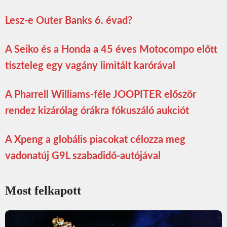
Lesz-e Outer Banks 6. évad?
A Seiko és a Honda a 45 éves Motocompo előtt
tiszteleg egy vagány limitált karórával
A Pharrell Williams-féle JOOPITER először
rendez kizárólag órákra fókuszáló aukciót
A Xpeng a globális piacokat célozza meg
vadonatúj G9L szabadidő-autójával
Most felkapott