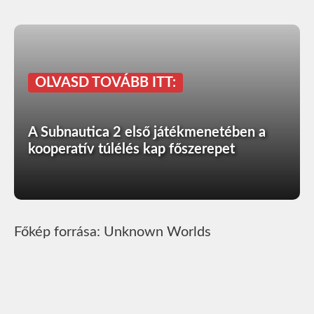
OLVASD TOVÁBB ITT:
A Subnautica 2 első játékmenetében a
kooperatív túlélés kap főszerepet
Főkép forrása: Unknown Worlds