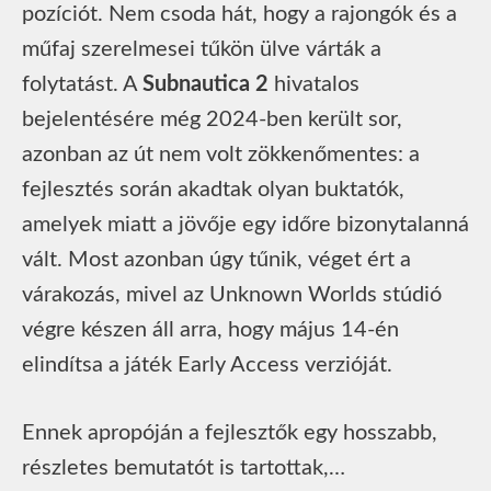
pozíciót. Nem csoda hát, hogy a rajongók és a
műfaj szerelmesei tűkön ülve várták a
folytatást. A
Subnautica 2
hivatalos
bejelentésére még 2024-ben került sor,
azonban az út nem volt zökkenőmentes: a
fejlesztés során akadtak olyan buktatók,
amelyek miatt a jövője egy időre bizonytalanná
vált. Most azonban úgy tűnik, véget ért a
várakozás, mivel az Unknown Worlds stúdió
végre készen áll arra, hogy május 14-én
elindítsa a játék Early Access verzióját.
Ennek apropóján a fejlesztők egy hosszabb,
részletes bemutatót is tartottak,…