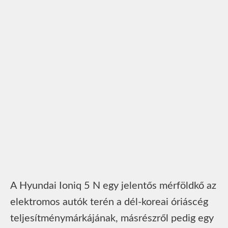
A Hyundai Ioniq 5 N egy jelentős mérföldkő az
elektromos autók terén a dél-koreai óriáscég
teljesítménymárkájának, másrészről pedig egy