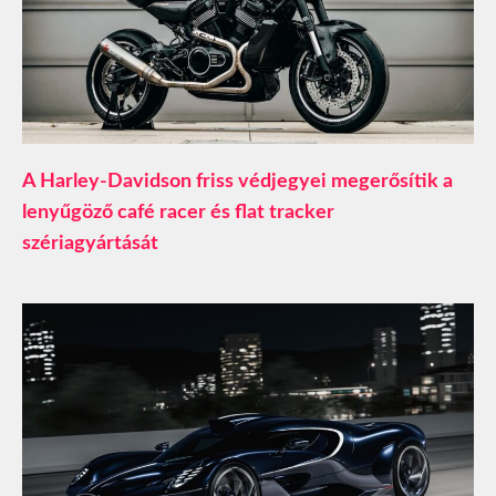
A Harley-Davidson friss védjegyei megerősítik a
lenyűgöző café racer és flat tracker
szériagyártását