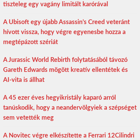
tiszteleg egy vagány limitált karórával
A Ubisoft egy újabb Assassin’s Creed veteránt
hívott vissza, hogy végre egyenesbe hozza a
megtépázott szériát
A Jurassic World Rebirth folytatásából távozó
Gareth Edwards mögött kreatív ellentétek és
AI-vita is állhat
A 45 ezer éves hegyikristály kaparó arról
tanúskodik, hogy a neandervölgyiek a szépséget
sem vetették meg
A Novitec végre elkészítette a Ferrari 12Cilindri