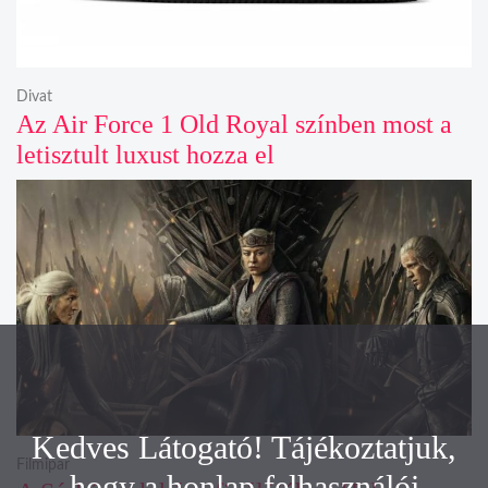
Divat
Az Air Force 1 Old Royal színben most a
letisztult luxust hozza el
Kedves Látogató! Tájékoztatjuk,
Filmipar
hogy a honlap felhasználói