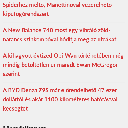
Spiderhez méltó, Manettinóval vezérelhető
kipufogórendszert
A New Balance 740 most egy vibráló zöld-
narancs színkombóval hódítja meg az utcákat
A kihagyott évtized Obi-Wan történetében még
mindig betöltetlen űr maradt Ewan McGregor
szerint
A BYD Denza Z9S már előrendelhető 47 ezer
dollártól és akár 1100 kilométeres hatótávval
kecsegtet