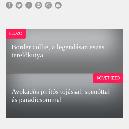
ELŐZŐ
Border collie, a legendásan eszes
terelőkutya
KÖVETKEZŐ
Avokádós pirítós tojással, spenóttal
és paradicsommal