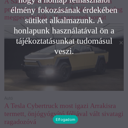
A Sárkányok háza fináléjában Helaena
élmény fokozásának érdekében
próféciája és a tömeges halálesetek végleg
megpecsételték a Targaryenek sorsát
sütiket alkalmazunk. A
honlapunk használatával ön a
tájékoztatásunkat tudomásul
veszi.
Autó
A Tesla Cybertruck most igazi Arrakisra
termett, önjógyógyító fóliával vált sivatagi
Elfogadom
ragadozóvá