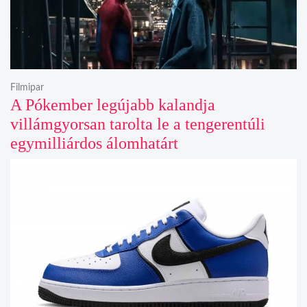
Filmipar
A Pókember legújabb kalandja
villámgyorsan tarolta le a tengerentúli
egymilliárdos álomhatárt