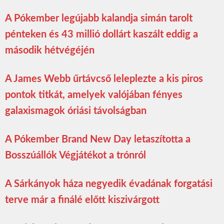
A Pókember legújabb kalandja simán tarolt
pénteken és 43 millió dollárt kaszált eddig a
második hétvégéjén
A James Webb űrtávcső leleplezte a kis piros
pontok titkát, amelyek valójában fényes
galaxismagok óriási távolságban
A Pókember Brand New Day letaszította a
Bosszúállók Végjátékot a trónról
A Sárkányok háza negyedik évadának forgatási
terve már a finálé előtt kiszivárgott