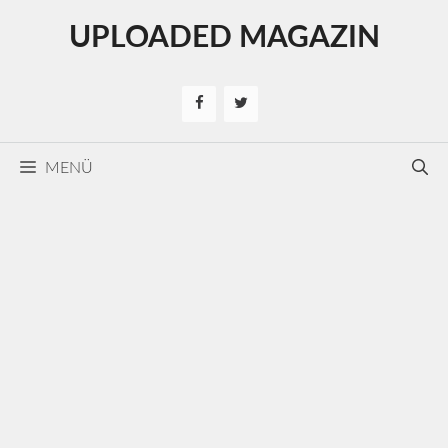
Kilépés
UPLOADED MAGAZIN
a
tartalomba
MENÜ