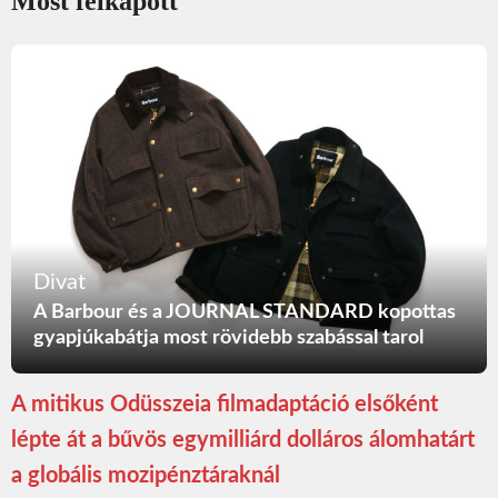
Most felkapott
Divat
A Barbour és a JOURNAL STANDARD kopottas
gyapjúkabátja most rövidebb szabással tarol
A mitikus Odüsszeia filmadaptáció elsőként
lépte át a bűvös egymilliárd dolláros álomhatárt
a globális mozipénztáraknál