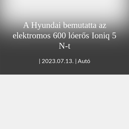
A Hyundai bemutatta az
elektromos 600 lóerős Ioniq 5
N-t
|
2023.07.13.
|
Autó