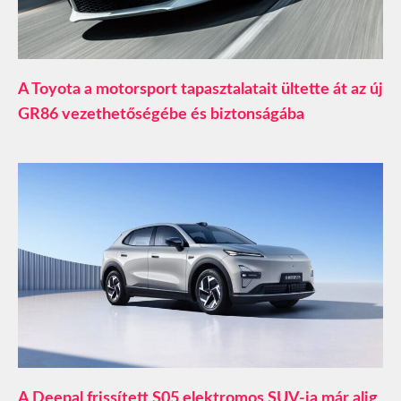
A Toyota a motorsport tapasztalatait ültette át az új
GR86 vezethetőségébe és biztonságába
A Deepal frissített S05 elektromos SUV-ja már alig