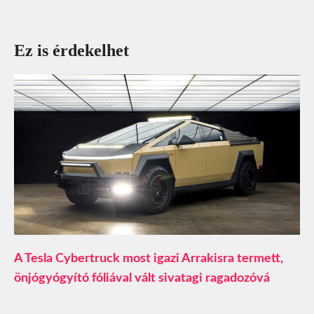
Ez is érdekelhet
A Tesla Cybertruck most igazi Arrakisra termett,
önjógyógyító fóliával vált sivatagi ragadozóvá