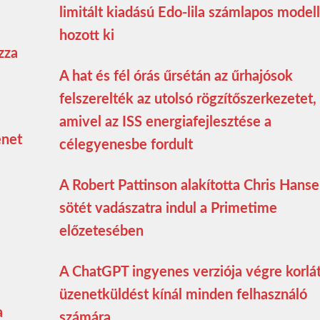
limitált kiadású Edo-lila számlapos modell
hozott ki
zza
A hat és fél órás űrsétán az űrhajósok
felszerelték az utolsó rögzítőszerkezetet,
amivel az ISS energiafejlesztése a
enet
célegyenesbe fordult
A Robert Pattinson alakította Chris Hans
sötét vadászatra indul a Primetime
előzetesében
A ChatGPT ingyenes verziója végre korlá
üzenetküldést kínál minden felhasználó
a
számára