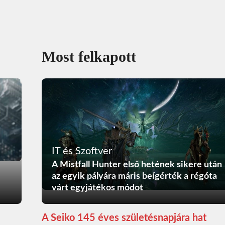
Most felkapott
IT és Szoftver
A Mistfall Hunter első hetének sikere után
az egyik pályára máris beígérték a régóta
várt egyjátékos módot
A Seiko 145 éves születésnapjára hat