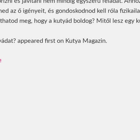
zni és javítani nem mindig egyszerű feladat. Ahho
d az ő igényeit, és gondoskodnod kell róla fizikaila
píthatod meg, hogy a kutyád boldog? Mitől lesz egy 
ádat? appeared first on Kutya Magazin.
e