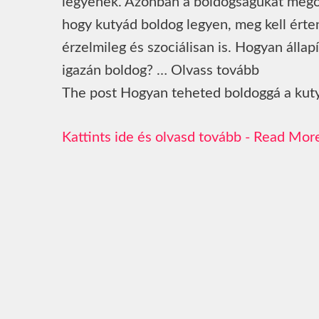
legyenek. Azonban a boldogságukat megőri
hogy kutyád boldog legyen, meg kell értene
érzelmileg és szociálisan is. Hogyan álla
igazán boldog? … Olvass tovább
The post Hogyan teheted boldoggá a kuty
Read Mor