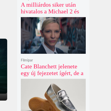
A milliárdos siker után
hivatalos a Michael 2 és
már a bemutató éve is
megvan
Filmipar
Cate Blanchett jelenete
egy új fejezetet ígért, de a
Netflix törölte David
Fincher Squid Game
sorozatát