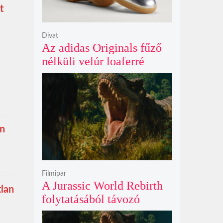
t
Divat
Az adidas Originals fűző
nélküli velúr loaferré
alakította a legendás
Handball Spezial modellt
en
Filmipar
A Jurassic World Rebirth
tlan
folytatásából távozó
Gareth Edwards mögött