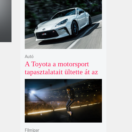
Agymenők legújabb spin-
offjában
Autó
A Toyota a motorsport
tapasztalatait ültette át az
új GR86 vezethetőségébe
és biztonságába
Filmipar