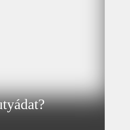
utyádat?