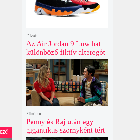
Divat
Az Air Jordan 9 Low hat
különböző fiktív alteregót
gyúr egyetlen őrült
dizájnba
Filmipar
Penny és Raj után egy
gigantikus szörnyként tért
EZŐ
vissza valaki az