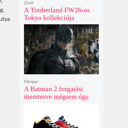
z,
Divat
A Timberland FW26-os
g,
Tokyo kollekciója
kutya
flanellel, kordbársonnyal
és bőrrel gondolja újra az
időtlen örökséget
Filmipar
A Batman 2 forgatási
ütemterve mégsem úgy
alakul, ahogy azt James
Gunn korábban tervezte