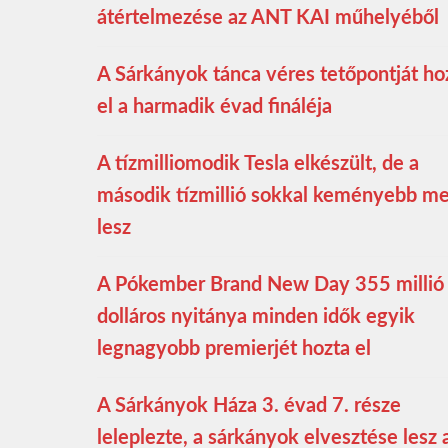
átértelmezése az ANT KAI műhelyéből
A Sárkányok tánca véres tetőpontját ho
el a harmadik évad fináléja
A tízmilliomodik Tesla elkészült, de a
második tízmillió sokkal keményebb m
lesz
A Pókember Brand New Day 355 millió
dolláros nyitánya minden idők egyik
legnagyobb premierjét hozta el
A Sárkányok Háza 3. évad 7. része
leleplezte, a sárkányok elvesztése lesz 