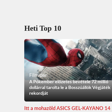
Heti Top 10
Filmipar
A Pókember előzetes bevétele 72 millió
dollárral tarolta le a Bosszúállók Végjáték
rekordját
Itt a mohazöld ASICS GEL-KAYANO 14