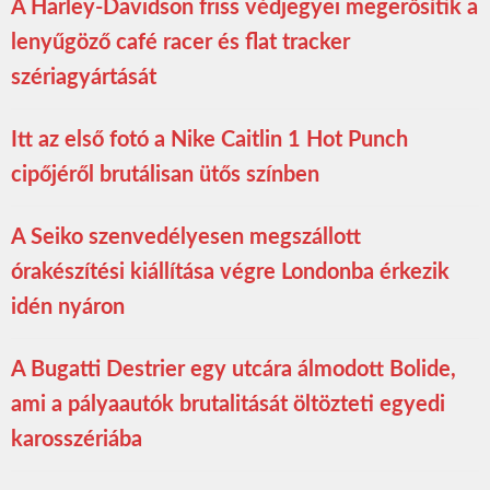
A Harley-Davidson friss védjegyei megerősítik a
lenyűgöző café racer és flat tracker
szériagyártását
Itt az első fotó a Nike Caitlin 1 Hot Punch
cipőjéről brutálisan ütős színben
A Seiko szenvedélyesen megszállott
órakészítési kiállítása végre Londonba érkezik
idén nyáron
A Bugatti Destrier egy utcára álmodott Bolide,
ami a pályaautók brutalitását öltözteti egyedi
karosszériába