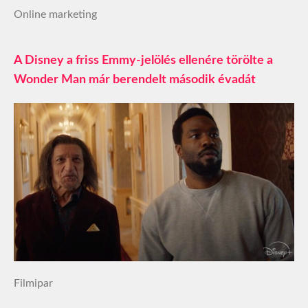
Online marketing
A Disney a friss Emmy-jelölés ellenére törölte a
Wonder Man már berendelt második évadát
Filmipar