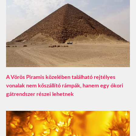
A Vörös Piramis közelében található rejtélyes
vonalak nem kőszállító rámpák, hanem egy ókori
gátrendszer részei lehetnek