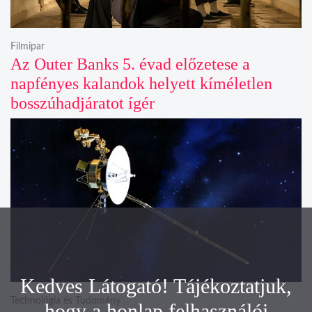
Filmipar
Az Outer Banks 5. évad előzetese a
napfényes kalandok helyett kíméletlen
bosszúhadjáratot ígér
Kedves Látogató! Tájékoztatjuk,
Technológia és Tudomány
hogy a honlap felhasználói