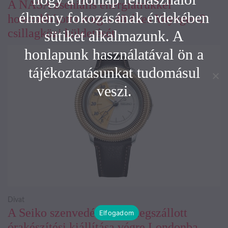
A NASA zseniális energiatrükkel
élmény fokozásának érdekében
hosszabbította meg a 48 éves Voyager-2
csillagközi küldetését
sütiket alkalmazunk. A
honlapunk használatával ön a
tájékoztatásunkat tudomásul
veszi.
Divat
A Seiko szenvedélyesen megszállott
Elfogadom
órakészítési kiállítása végre Londonba