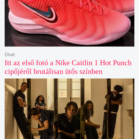
Divat
Itt az első fotó a Nike Caitlin 1 Hot Punch
cipőjéről brutálisan ütős színben