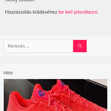
Hozzászólás küldéséhez
be kell jelentkezni
.
Keresés:
FRISS