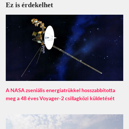
Ez is érdekelhet
A NASA zseniális energiatrükkel hosszabbította
meg a 48 éves Voyager-2 csillagközi küldetését