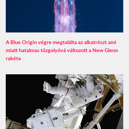
A Blue Origin végre megtalálta az alkatrészt ami
miatt hatalmas tűzgolyóvá változott a New Glenn
rakéta