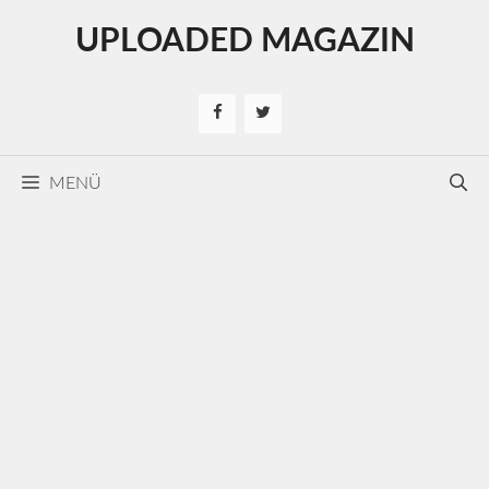
Kilépés
UPLOADED MAGAZIN
a
tartalomba
MENÜ