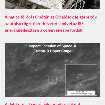
A hat és fél órás űrsétán az űrhajósok felszerelték
az utolsó rögzítőszerkezetet, amivel az ISS
energiafejlesztése a célegyenesbe fordult
A dél-koreai Danuri holdszonda elsőként