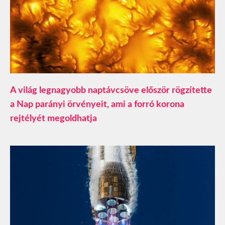
A világ legnagyobb naptávcsöve először rögzítette
a Nap parányi örvényeit, ami a forró korona
rejtélyét megoldhatja