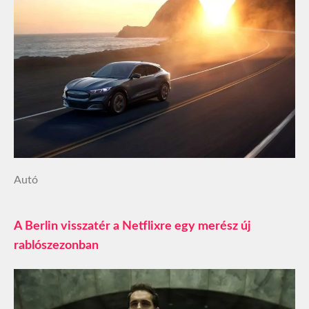
Autó
A Berlin visszatér a Netflixre egy merész új
rablószezonban