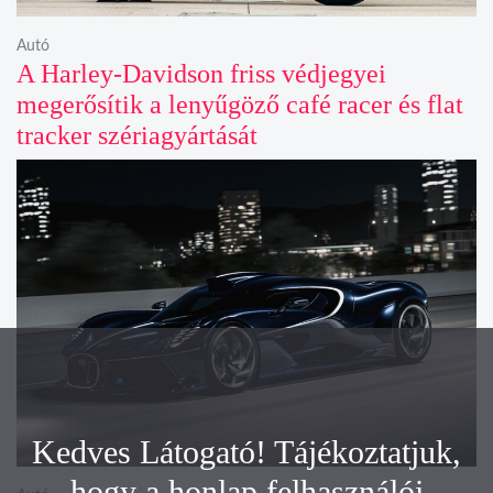
Autó
A Harley-Davidson friss védjegyei
megerősítik a lenyűgöző café racer és flat
tracker szériagyártását
Kedves Látogató! Tájékoztatjuk,
hogy a honlap felhasználói