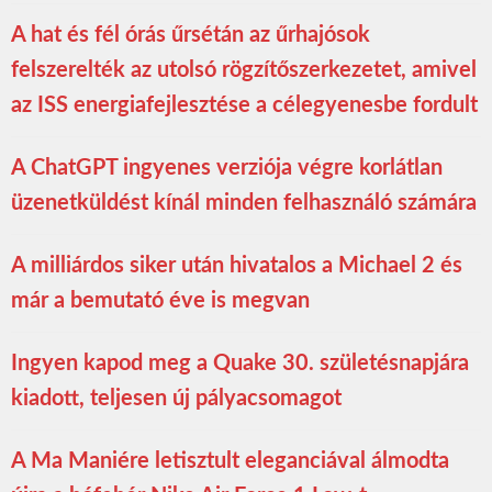
A hat és fél órás űrsétán az űrhajósok
felszerelték az utolsó rögzítőszerkezetet, amivel
az ISS energiafejlesztése a célegyenesbe fordult
A ChatGPT ingyenes verziója végre korlátlan
üzenetküldést kínál minden felhasználó számára
A milliárdos siker után hivatalos a Michael 2 és
már a bemutató éve is megvan
Ingyen kapod meg a Quake 30. születésnapjára
kiadott, teljesen új pályacsomagot
A Ma Maniére letisztult eleganciával álmodta