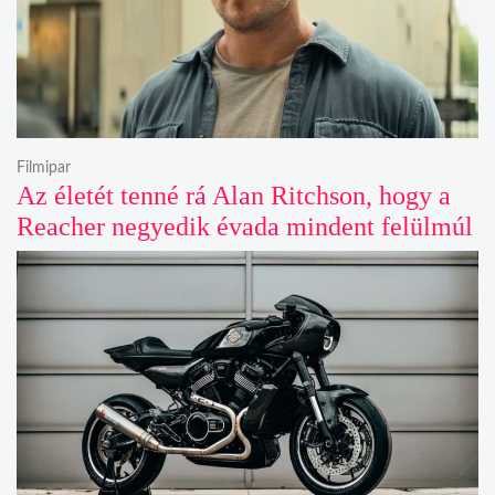
Filmipar
Az életét tenné rá Alan Ritchson, hogy a
Reacher negyedik évada mindent felülmúl