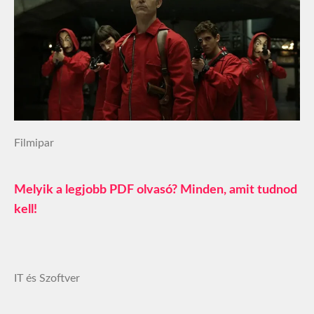
Filmipar
Melyik a legjobb PDF olvasó? Minden, amit tudnod
kell!
IT és Szoftver