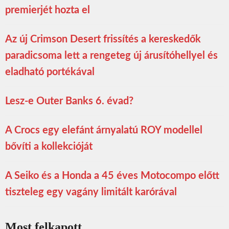
premierjét hozta el
Az új Crimson Desert frissítés a kereskedők
paradicsoma lett a rengeteg új árusítóhellyel és
eladható portékával
Lesz-e Outer Banks 6. évad?
A Crocs egy elefánt árnyalatú ROY modellel
bővíti a kollekcióját
A Seiko és a Honda a 45 éves Motocompo előtt
tiszteleg egy vagány limitált karórával
Most felkapott