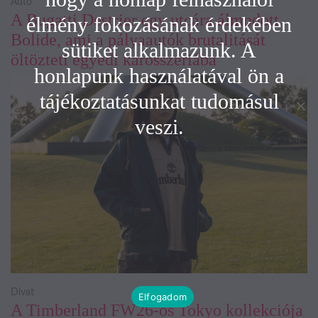
Autó
A Bugatti Destrier egy utcára álmodott
élmény fokozásának érdekében
Bolide, ami a pályaautók brutalitását
sütiket alkalmazunk. A
öltözteti egyedi karosszériába
honlapunk használatával ön a
tájékoztatásunkat tudomásul
veszi.
Divat
Elfogadom
A Timberland FW26-os Tokyo kollekciója