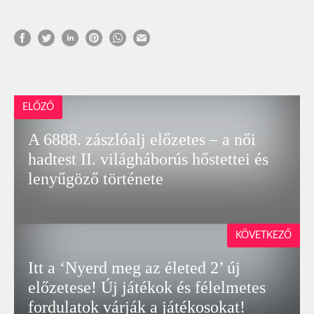
ELŐZŐ
A 6888. zászlóalj előzetes – a női
hadtest II. világháborús hőstettei és
lenyűgöző története
KÖVETKEZŐ
Itt a ‘Nyerd meg az életed 2’ új
előzetese! Új játékok és félelmetes
fordulatok várják a játékosokat!