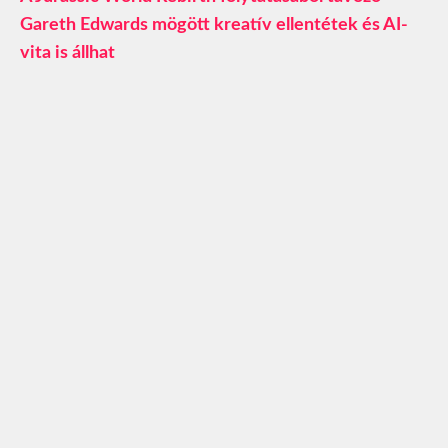
Gareth Edwards mögött kreatív ellentétek és AI-
vita is állhat