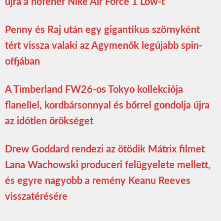
újra a hófehér Nike Air Force 1 Low-t
Penny és Raj után egy gigantikus szörnyként
tért vissza valaki az Agymenők legújabb spin-
offjában
A Timberland FW26-os Tokyo kollekciója
flanellel, kordbársonnyal és bőrrel gondolja újra
az időtlen örökséget
Drew Goddard rendezi az ötödik Mátrix filmet
Lana Wachowski produceri felügyelete mellett,
és egyre nagyobb a remény Keanu Reeves
visszatérésére