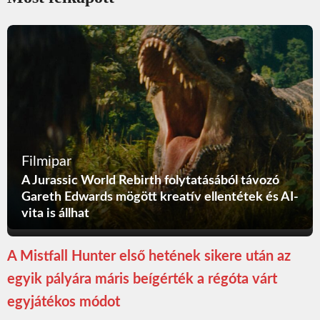
Filmipar
A Jurassic World Rebirth folytatásából távozó
Gareth Edwards mögött kreatív ellentétek és AI-
vita is állhat
A Mistfall Hunter első hetének sikere után az
egyik pályára máris beígérték a régóta várt
egyjátékos módot