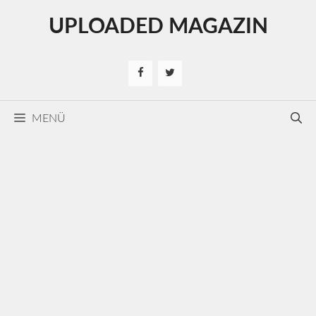
Kilépés
UPLOADED MAGAZIN
a
tartalomba
MENÜ