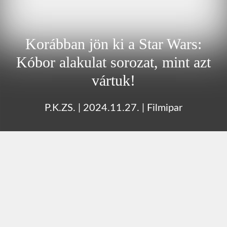
Korábban jön ki a Star Wars:
Kóbor alakulat sorozat, mint azt
vártuk!
P.K.ZS.
|
2024.11.27.
|
Filmipar