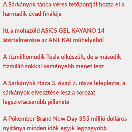
A Sárkányok tánca véres tetőpontját hozza el a
harmadik évad fináléja
Itt a mohazöld ASICS GEL-KAYANO 14
átértelmezése az ANT KAI műhelyéből
A tízmilliomodik Tesla elkészült, de a második
tízmillió sokkal keményebb menet lesz
A Sárkányok Háza 3. évad 7. része leleplezte, a
sárkányok elvesztése lesz a sorozat
legszívfacsaróbb pillanata
A Pókember Brand New Day 355 millió dolláros
nyitánya minden idők egyik legnagyobb