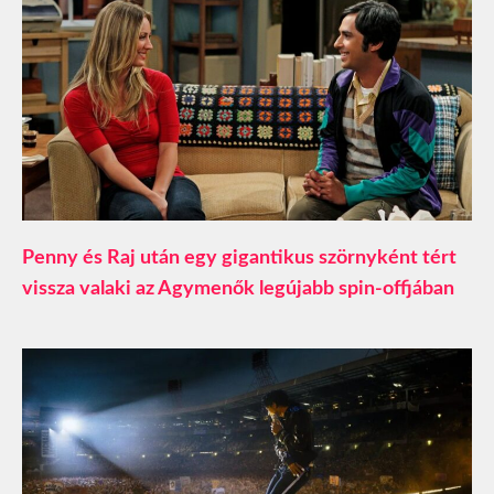
Penny és Raj után egy gigantikus szörnyként tért
vissza valaki az Agymenők legújabb spin-offjában