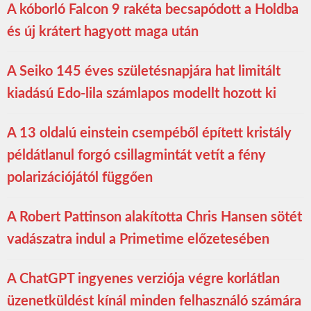
A kóborló Falcon 9 rakéta becsapódott a Holdba
és új krátert hagyott maga után
A Seiko 145 éves születésnapjára hat limitált
kiadású Edo-lila számlapos modellt hozott ki
A 13 oldalú einstein csempéből épített kristály
példátlanul forgó csillagmintát vetít a fény
polarizációjától függően
A Robert Pattinson alakította Chris Hansen sötét
vadászatra indul a Primetime előzetesében
A ChatGPT ingyenes verziója végre korlátlan
üzenetküldést kínál minden felhasználó számára