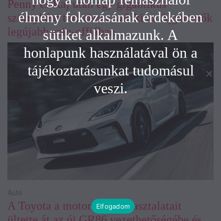
Penny és Raj után egy gigantikus
élmény fokozásának érdekében
szörnyként tért vissza valaki az Agymenők
legújabb spin-offjában
sütiket alkalmazunk. A
honlapunk használatával ön a
tájékoztatásunkat tudomásul
veszi.
Autó
A Toyota a motorsport tapasztalatait
Elfogadom
ültette át az új GR86 vezethetőségébe és