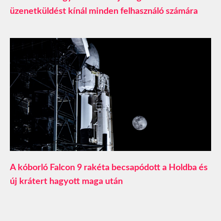
üzenetküldést kínál minden felhasználó számára
A kóborló Falcon 9 rakéta becsapódott a Holdba és
új krátert hagyott maga után