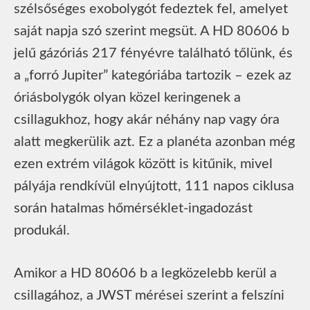
szélsőséges exobolygót fedeztek fel, amelyet
saját napja szó szerint megsüt. A HD 80606 b
jelű gázóriás 217 fényévre található tőlünk, és
a „forró Jupiter” kategóriába tartozik – ezek az
óriásbolygók olyan közel keringenek a
csillagukhoz, hogy akár néhány nap vagy óra
alatt megkerülik azt. Ez a planéta azonban még
ezen extrém világok között is kitűnik, mivel
pályája rendkívül elnyújtott, 111 napos ciklusa
során hatalmas hőmérséklet-ingadozást
produkál.
Amikor a HD 80606 b a legközelebb kerül a
csillagához, a JWST mérései szerint a felszíni