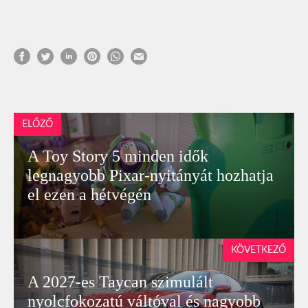
ELŐZŐ
A Toy Story 5 minden idők
legnagyobb Pixar-nyitányát hozhatja
el ezen a hétvégén
KÖVETKEZŐ
A 2027-es Taycan szimulált
nyolcfokozatú váltóval és nagyobb