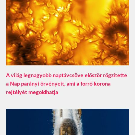
A világ legnagyobb naptávcsöve először rögzítette
a Nap parányi örvényeit, ami a forró korona
rejtélyét megoldhatja