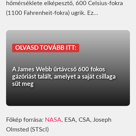
hőmérséklete elképesztő, 600 Celsius-fokra
(1100 Fahrenheit-fokra) ugrik. Ez…
OLVASD TOVÁBB ITT:
A James Webb űrtávcső 600 fokos
gázóriást talált, amelyet a saját csillaga
süt meg
Főkép forrása:
NASA
, ESA, CSA, Joseph
Olmsted (STScI)