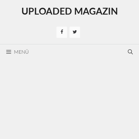
Kilépés
UPLOADED MAGAZIN
a
tartalomba
MENÜ