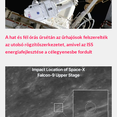
A hat és fél órás űrsétán az űrhajósok felszerelték
az utolsó rögzítőszerkezetet, amivel az ISS
energiafejlesztése a célegyenesbe fordult