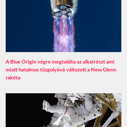
A Blue Origin végre megtalálta az alkatrészt ami
miatt hatalmas tűzgolyóvá változott a New Glenn
rakéta