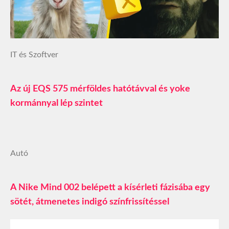
IT és Szoftver
Az új EQS 575 mérföldes hatótávval és yoke
kormánnyal lép szintet
Autó
A Nike Mind 002 belépett a kísérleti fázisába egy
sötét, átmenetes indigó színfrissítéssel