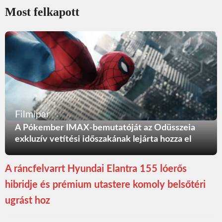
Most felkapott
Filmipar
A Pókember IMAX-bemutatóját az Odüsszeia
exkluzív vetítési időszakának lejárta hozza el
A ráncfelvarrt Hyundai Elantra 155 lóerős
hibridje és prémium utastere komoly belsőtéri
ugrást hoz