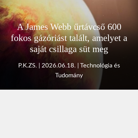
A James Webb űrtávcső 600
fokos gázóriást talált, amelyet a
saját csillaga süt meg
P.K.ZS.
|
2026.06.18.
|
Technológia és
Tudomány