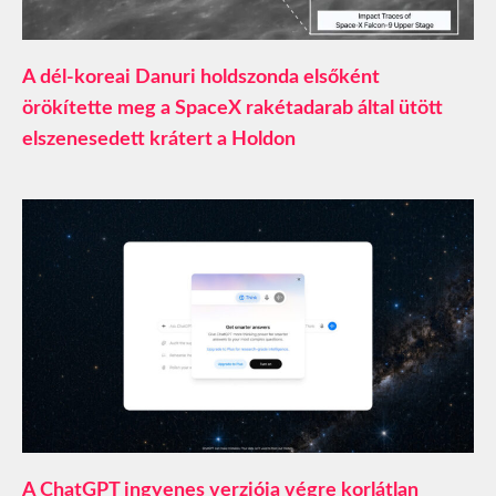
A dél-koreai Danuri holdszonda elsőként
örökítette meg a SpaceX rakétadarab által ütött
elszenesedett krátert a Holdon
A ChatGPT ingyenes verziója végre korlátlan