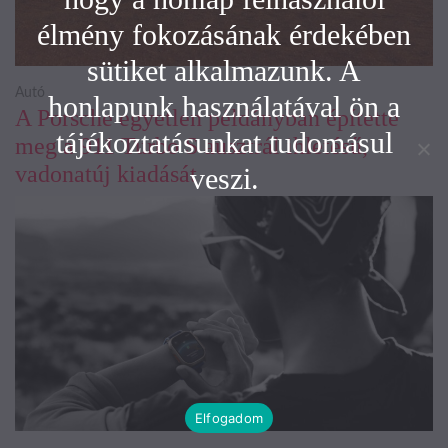
élmény fokozásának érdekében
sütiket alkalmazunk. A
Autó
honlapunk használatával ön a
A Porsche egyetlen példányban építette
tájékoztatásunkat tudomásul
meg a 911 Turbo S ausztrál ihletésű,
vadonatúj kiadását
veszi.
Elfogadom