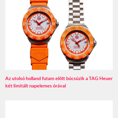
Az utolsó holland futam előtt búcsúzik a TAG Heuer
két limitált napelemes órával