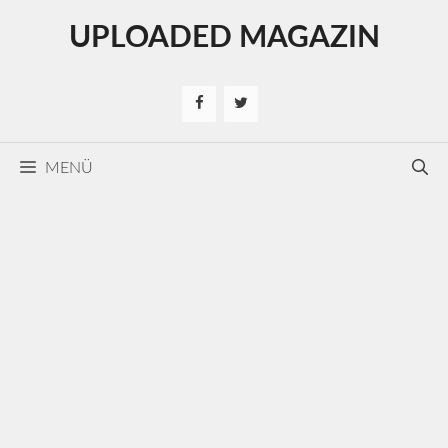
Kilépés
UPLOADED MAGAZIN
a
tartalomba
MENÜ