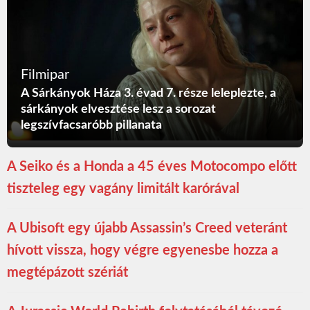
Filmipar
A Sárkányok Háza 3. évad 7. része leleplezte, a
sárkányok elvesztése lesz a sorozat
legszívfacsaróbb pillanata
A Seiko és a Honda a 45 éves Motocompo előtt
tiszteleg egy vagány limitált karórával
A Ubisoft egy újabb Assassin’s Creed veteránt
hívott vissza, hogy végre egyenesbe hozza a
megtépázott szériát