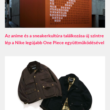
Az anime és a sneakerkultúra találkozása új szintre
lép a Nike legújabb One Piece együttműködésével