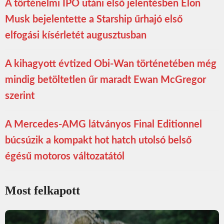
A történelmi IPO utáni első jelentésben Elon
Musk bejelentette a Starship űrhajó első
elfogási kísérletét augusztusban
A kihagyott évtized Obi-Wan történetében még
mindig betöltetlen űr maradt Ewan McGregor
szerint
A Mercedes-AMG látványos Final Editionnel
búcsúzik a kompakt hot hatch utolsó belső
égésű motoros változatától
Most felkapott