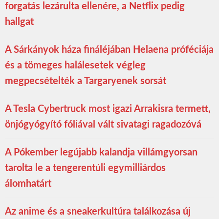
forgatás lezárulta ellenére, a Netflix pedig
hallgat
A Sárkányok háza fináléjában Helaena próféciája
és a tömeges halálesetek végleg
megpecsételték a Targaryenek sorsát
A Tesla Cybertruck most igazi Arrakisra termett,
önjógyógyító fóliával vált sivatagi ragadozóvá
A Pókember legújabb kalandja villámgyorsan
tarolta le a tengerentúli egymilliárdos
álomhatárt
Az anime és a sneakerkultúra találkozása új