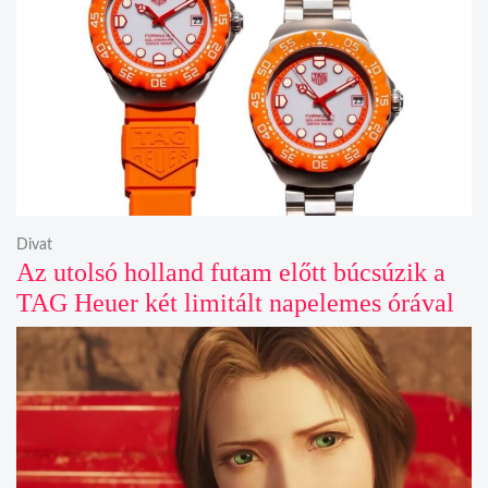
Divat
Az utolsó holland futam előtt búcsúzik a
TAG Heuer két limitált napelemes órával