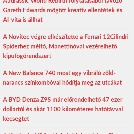
A Jurassic World Rebirth folytatásából távozó
Gareth Edwards mögött kreatív ellentétek és
AI-vita is állhat
A Novitec végre elkészítette a Ferrari 12Cilindri
Spiderhez méltó, Manettinóval vezérelhető
kipufogórendszert
A New Balance 740 most egy vibráló zöld-
narancs színkombóval hódítja meg az utcákat
A BYD Denza Z9S már előrendelhető 47 ezer
dollártól és akár 1100 kilométeres hatótávval
kecsegtet