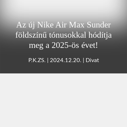
Az új Nike Air Max Sunder
földszínű tónusokkal hódítja
meg a 2025-ös évet!
P.K.ZS.
|
2024.12.20.
|
Divat