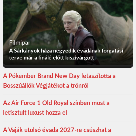
Filmipar
A Sárkányok háza negyedik évadának forgatási
terve már a finálé előtt kiszivárgott
A Pókember Brand New Day letaszította a
Bosszúállók Végjátékot a trónról
Az Air Force 1 Old Royal színben most a
letisztult luxust hozza el
A Vaják utolsó évada 2027-re csúszhat a