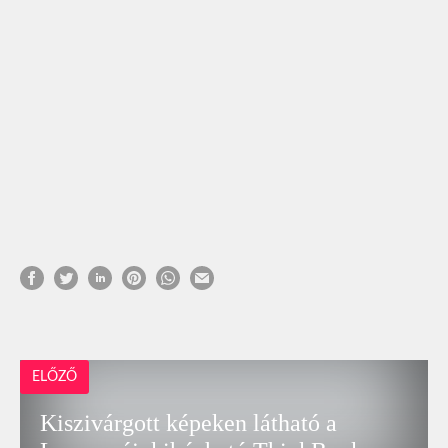
ELŐZŐ
Kiszivárgott képeken látható a