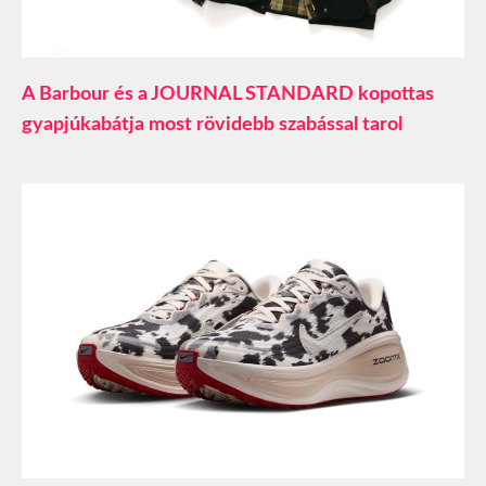
A Barbour és a JOURNAL STANDARD kopottas
gyapjúkabátja most rövidebb szabással tarol