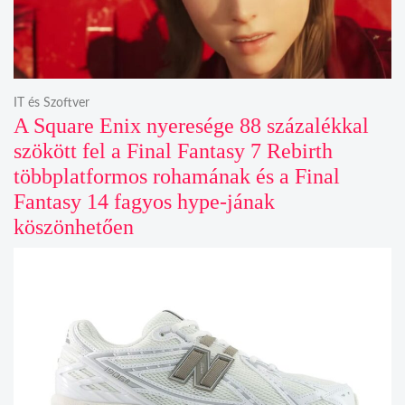
IT és Szoftver
A Square Enix nyeresége 88 százalékkal
szökött fel a Final Fantasy 7 Rebirth
többplatformos rohamának és a Final
Fantasy 14 fagyos hype-jának
köszönhetően