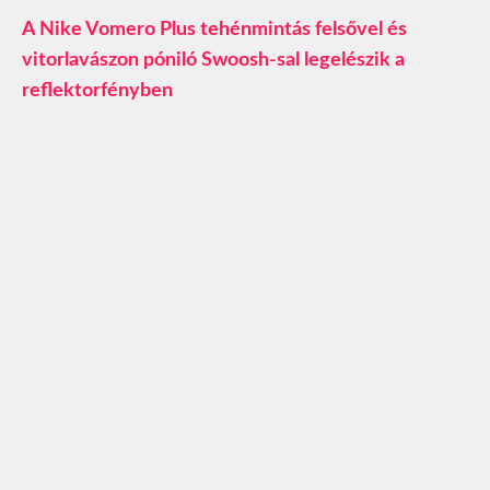
A Nike Vomero Plus tehénmintás felsővel és
vitorlavászon póniló Swoosh-sal legelészik a
reflektorfényben