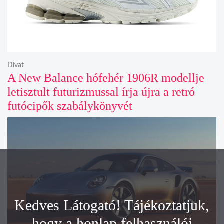
Divat
A New Balance hófehér 1906R modellje
letisztult futurizmussal írja újra a retró
futócipők szabálykönyvét
Kedves Látogató! Tájékoztatjuk,
hogy a honlap felhasználói