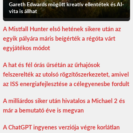
Gareth Edwards mögött kreatív ellentétek és AI-
vita is állhat
A Mistfall Hunter első hetének sikere után az
egyik pályára máris beígérték a régóta várt
egyjátékos módot
A hat és fél órás űrsétán az űrhajósok
felszerelték az utolsó rögzítőszerkezetet, amivel
az ISS energiafejlesztése a célegyenesbe fordult
A milliárdos siker után hivatalos a Michael 2 és
már a bemutató éve is megvan
A ChatGPT ingyenes verziója végre korlátlan