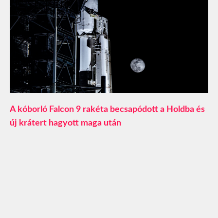
A kóborló Falcon 9 rakéta becsapódott a Holdba és
új krátert hagyott maga után