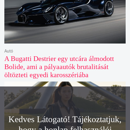
Autó
A Bugatti Destrier egy utcára álmodott
Bolide, ami a pályaautók brutalitását
öltözteti egyedi karosszériába
Kedves Látogató! Tájékoztatjuk,
hogy a honlap felhasználói