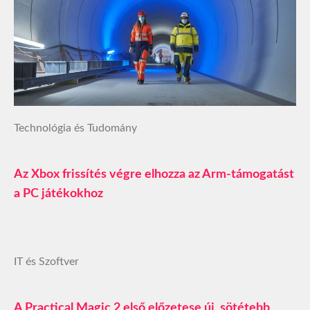
Technológia és Tudomány
Az Xbox frissítés végre elhozza az Arm-támogatást
a PC játékokhoz
IT és Szoftver
A Practical Magic 2 első előzetese új, sötétebb