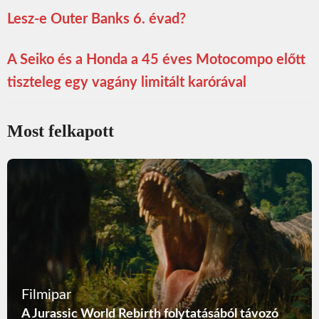
Lesz-e Outer Banks 6. évad?
A Seiko és a Honda a 45 éves Motocompo előtt
tiszteleg egy vagány limitált karórával
Most felkapott
Filmipar
A Jurassic World Rebirth folytatásából távozó