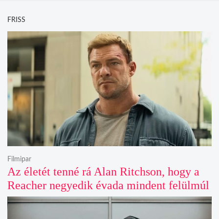
FRISS
Filmipar
Az életét tenné rá Alan Ritchson, hogy a
Reacher negyedik évada mindent felülmúl