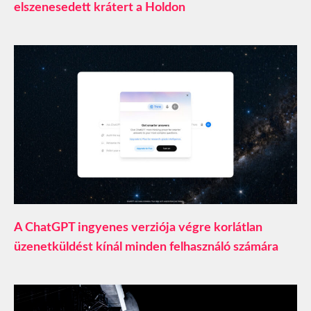
elszenesedett krátert a Holdon
A ChatGPT ingyenes verziója végre korlátlan
üzenetküldést kínál minden felhasználó számára