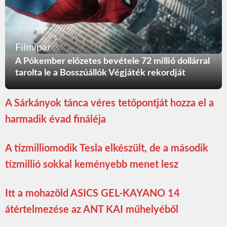
Filmipar
A Pókember előzetes bevétele 72 millió dollárral
tarolta le a Bosszúállók Végjáték rekordját
A Sárkányok tánca véres tetőpontját hozza el a
harmadik évad fináléja
A tízmilliomodik Tesla elkészült, de a második
tízmillió sokkal keményebb menet lesz
Itt a mohazöld ASICS GEL-KAYANO 14
átértelmezése az ANT KAI műhelyéből