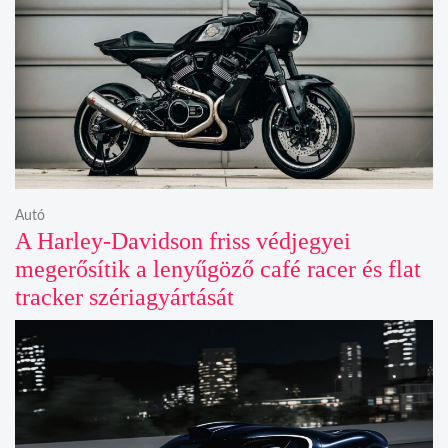
Autó
A Harley-Davidson friss védjegyei
megerősítik a lenyűgöző café racer és flat
tracker szériagyártását