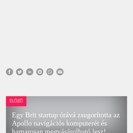
ELŐZŐ
Egy Brit startup órává zsugorította az
Apollo navigációs komputerét és
hamarosan megvásárolható lesz!