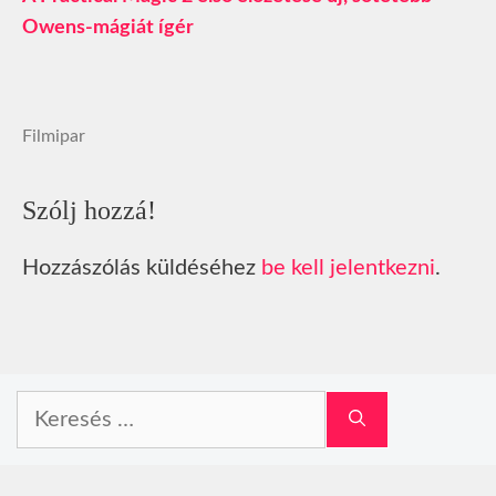
Owens-mágiát ígér
Filmipar
Szólj hozzá!
Hozzászólás küldéséhez
be kell jelentkezni
.
Keresés: