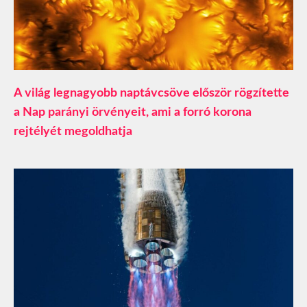
A világ legnagyobb naptávcsöve először rögzítette
a Nap parányi örvényeit, ami a forró korona
rejtélyét megoldhatja