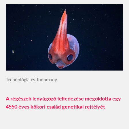
Technológia és Tudomány
A régészek lenyűgöző felfedezése megoldotta egy
4550 éves kőkori család genetikai rejtélyét