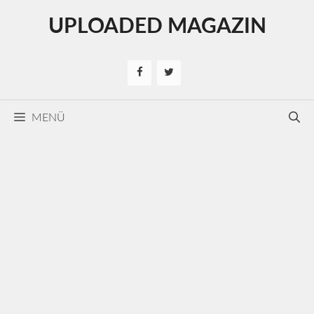
Kilépés
UPLOADED MAGAZIN
a
tartalomba
MENÜ