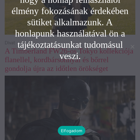
élmény fokozásának érdekében
sütiket alkalmazunk. A
honlapunk használatával ön a
tájékoztatásunkat tudomásul
Divat
A Timberland FW26-os Tokyo kollekciója
veszi.
flanellel, kordbársonnyal és bőrrel
gondolja újra az időtlen örökséget
Elfogadom