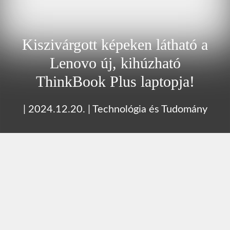
Kiszivárgott képeken látható a
Lenovo új, kihúzható
ThinkBook Plus laptopja!
|
2024.12.20.
|
Technológia és Tudomány