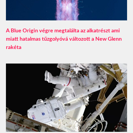
A Blue Origin végre megtalálta az alkatrészt ami
miatt hatalmas tűzgolyóvá változott a New Glenn
rakéta