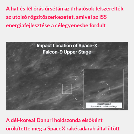
A hat és fél órás űrsétán az űrhajósok felszerelték
az utolsó rögzítőszerkezetet, amivel az ISS
energiafejlesztése a célegyenesbe fordult
A dél-koreai Danuri holdszonda elsőként
örökítette meg a SpaceX rakétadarab által ütött