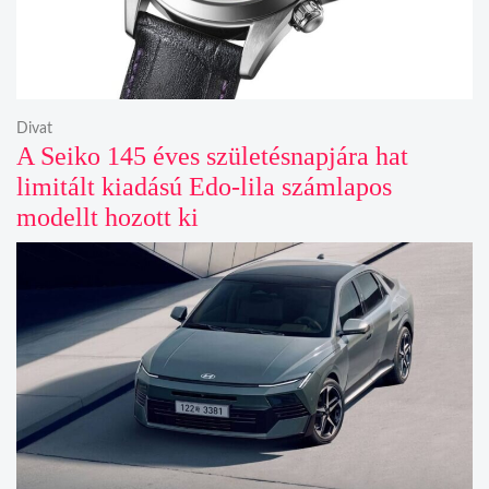
Divat
A Seiko 145 éves születésnapjára hat
limitált kiadású Edo-lila számlapos
modellt hozott ki