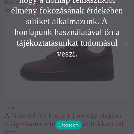
fejezetet nyit az N sorozat negyedik
élmény fokozásának érdekében
modelljeként
sütiket alkalmazunk. A
honlapunk használatával ön a
tájékoztatásunkat tudomásul
veszi.
Divat
A Nike SB Air Force 1 Low egy elegáns
világosbarna színváltozatban bukkant fel
Elfogadom
újra