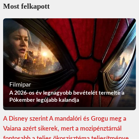
Most felkapott
Filmipar
A 2026-os év legnagyobb bevételét termelte a
Pókember legújabb kalandja
A Disney szerint A mandalóri és Grogu meg a
Vaiana azért sikerek, mert a mozipénztárnál
fontosabb a teljes ökoszisztéma teljesítménye