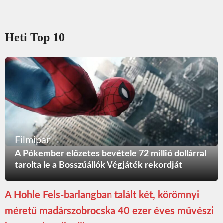
Heti Top 10
Filmipar
A Pókember előzetes bevétele 72 millió dollárral
tarolta le a Bosszúállók Végjáték rekordját
A Hohle Fels-barlangban talált két, körömnyi
méretű madárszobrocska 40 ezer éves művészi