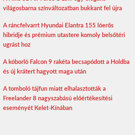
világosbarna színváltozatban bukkant fel újra
A ráncfelvarrt Hyundai Elantra 155 lóerős
hibridje és prémium utastere komoly belsőtéri
ugrást hoz
A kóborló Falcon 9 rakéta becsapódott a Holdba
és új krátert hagyott maga után
A tomboló tájfun miatt elhalasztották a
Freelander 8 nagyszabású előértékesítési
eseményét Kelet-Kínában