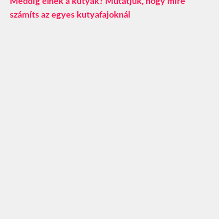
Meddig élnek a kutyák? Mutatjuk, hogy mire
számíts az egyes kutyafajoknál