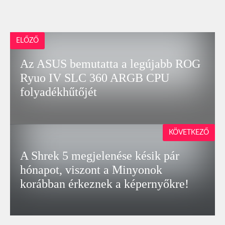
ELŐZŐ
Az ASUS bemutatta a legújabb ROG
Ryuo IV SLC 360 ARGB CPU
folyadékhűtőjét
KÖVETKEZŐ
A Shrek 5 megjelenése késik pár
hónapot, viszont a Minyonok
korábban érkeznek a képernyőkre!