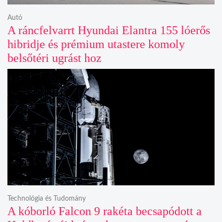
Autó
A ráncfelvarrt Hyundai Elantra 155 lóerős
hibridje és prémium utastere komoly
belsőtéri ugrást hoz
Technológia és Tudomány
A kóborló Falcon 9 rakéta becsapódott a