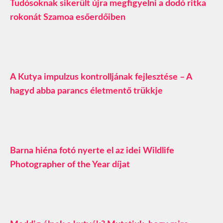
Tudósoknak sikerült újra megfigyelni a dodó ritka
rokonát Szamoa esőerdőiben
A Kutya impulzus kontrolljának fejlesztése – A
hagyd abba parancs életmentő trükkje
Barna hiéna fotó nyerte el az idei Wildlife
Photographer of the Year díjat