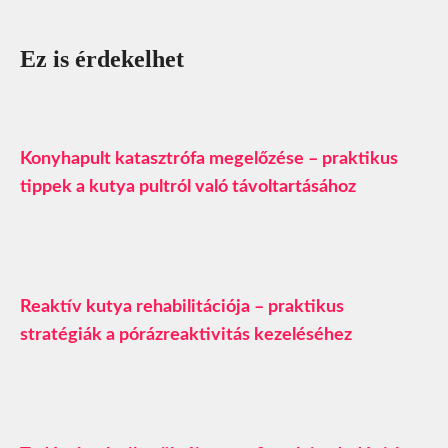
Ez is érdekelhet
Konyhapult katasztrófa megelőzése – praktikus
tippek a kutya pultról való távoltartásához
Reaktív kutya rehabilitációja – praktikus
stratégiák a pórázreaktivitás kezeléséhez