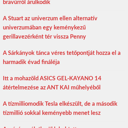
bravúrról árulkodik
A Stuart az univerzum ellen alternatív
univerzumában egy keménykezű
gerillavezérként tér vissza Penny
A Sárkányok tánca véres tetőpontját hozza el a
harmadik évad fináléja
Itt a mohazöld ASICS GEL-KAYANO 14
átértelmezése az ANT KAI műhelyéből
A tízmilliomodik Tesla elkészült, de a második
tízmillió sokkal keményebb menet lesz