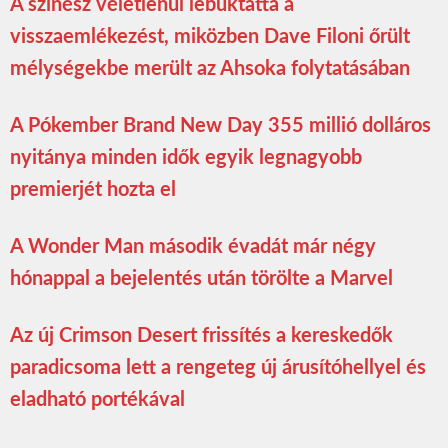
A színész véletlenül lebuktatta a
visszaemlékezést, miközben Dave Filoni őrült
mélységekbe merült az Ahsoka folytatásában
A Pókember Brand New Day 355 millió dolláros
nyitánya minden idők egyik legnagyobb
premierjét hozta el
A Wonder Man második évadát már négy
hónappal a bejelentés után törölte a Marvel
Az új Crimson Desert frissítés a kereskedők
paradicsoma lett a rengeteg új árusítóhellyel és
eladható portékával