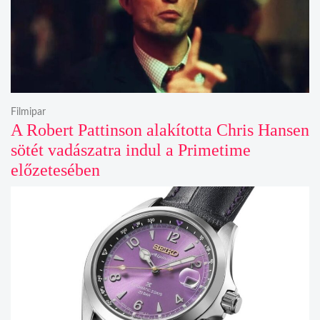
Filmipar
A Robert Pattinson alakította Chris Hansen
sötét vadászatra indul a Primetime
előzetesében