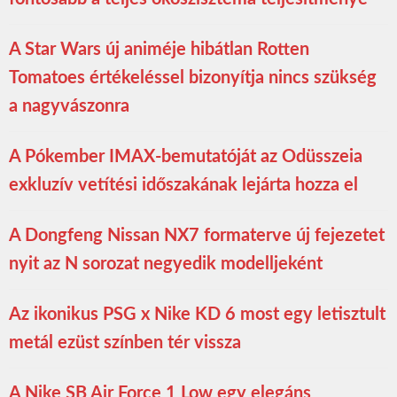
A Star Wars új animéje hibátlan Rotten
Tomatoes értékeléssel bizonyítja nincs szükség
a nagyvászonra
A Pókember IMAX-bemutatóját az Odüsszeia
exkluzív vetítési időszakának lejárta hozza el
A Dongfeng Nissan NX7 formaterve új fejezetet
nyit az N sorozat negyedik modelljeként
Az ikonikus PSG x Nike KD 6 most egy letisztult
metál ezüst színben tér vissza
A Nike SB Air Force 1 Low egy elegáns