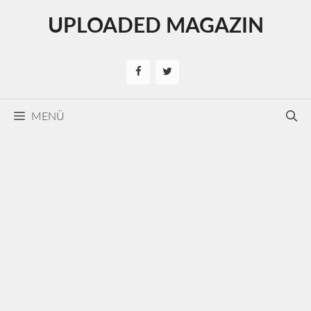
Kilépés
UPLOADED MAGAZIN
a
tartalomba
MENÜ