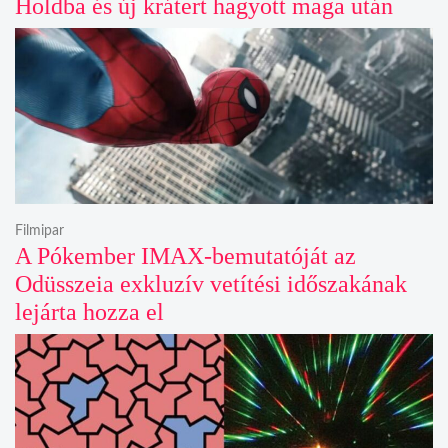
Holdba és új krátert hagyott maga után
Filmipar
A Pókember IMAX-bemutatóját az
Odüsszeia exkluzív vetítési időszakának
lejárta hozza el