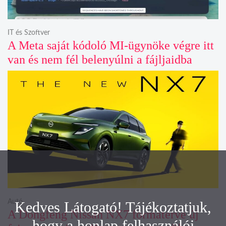
IT és Szoftver
A Meta saját kódoló MI-ügynöke végre itt
van és nem fél belenyúlni a fájljaidba
Autó
Kedves Látogató! Tájékoztatjuk,
A Dongfeng Nissan NX7 formaterve új
hogy a honlap felhasználói