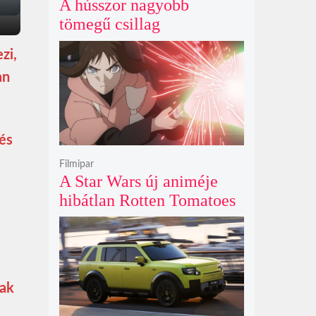
A hússzor nagyobb
tömegű csillag
szupernóvájának rejtélyes
zi,
első fényét gamma-kitörés
an
nélkül kapták lencsevégre
a Föld obszervatóriumai
és
Filmipar
A Star Wars új animéje
hibátlan Rotten Tomatoes
értékeléssel bizonyítja
nincs szükség a
nagyvászonra
sak