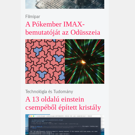
Filmipar
A Pókember IMAX-
bemutatóját az Odüsszeia
exkluzív vetítési
időszakának lejárta hozza
el
Technológia és Tudomány
A 13 oldalú einstein
csempéből épített kristály
példátlanul forgó
csillagmintát vetít a fény
polarizációjától függően