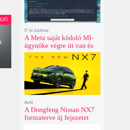
EZŐ
IT és Szoftver
A Meta saját kódoló MI-
n
ügynöke végre itt van és
nem fél belenyúlni a
fájljaidba
Autó
A Dongfeng Nissan NX7
formaterve új fejezetet
nyit az N sorozat negyedik