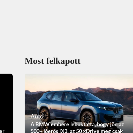
Most felkapott
Autó
A BMW embere lebuktatta, hogy jön az
er
500+ lóerős iX3, az 50 xDrive meg csak