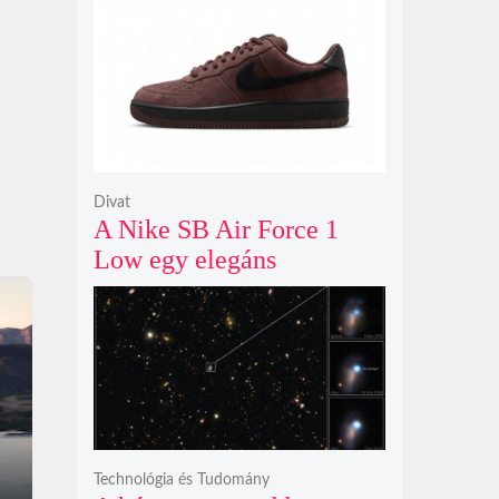
modelljeként
Divat
A Nike SB Air Force 1
Low egy elegáns
világosbarna
színváltozatban bukkant
fel újra
Technológia és Tudomány