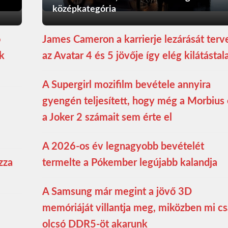
középkategória
ó
James Cameron a karrierje lezárását terve
ék
az Avatar 4 és 5 jövője így elég kilátástal
A Supergirl mozifilm bevétele annyira
gyengén teljesített, hogy még a Morbius 
a Joker 2 számait sem érte el
A 2026-os év legnagyobb bevételét
zza
termelte a Pókember legújabb kalandja
A Samsung már megint a jövő 3D
memóriáját villantja meg, miközben mi c
olcsó DDR5-öt akarunk