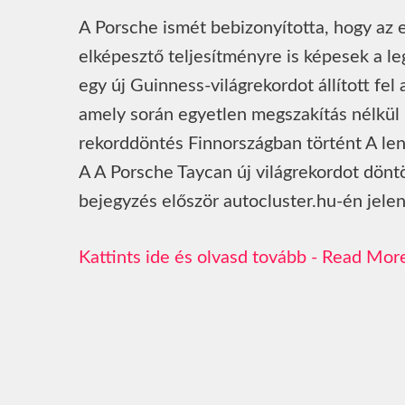
A Porsche ismét bebizonyította, hogy az
elképesztő teljesítményre is képesek a 
egy új Guinness-világrekordot állított fel
amely során egyetlen megszakítás nélkül 
rekorddöntés Finnországban történt A len
A A Porsche Taycan új világrekordot döntö
bejegyzés először autocluster.hu-én jele
Read Mor