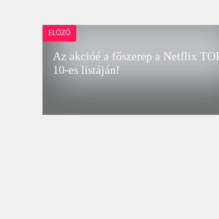
ELŐZŐ
Az akcióé a főszerep a Netflix TO
10-es listáján!