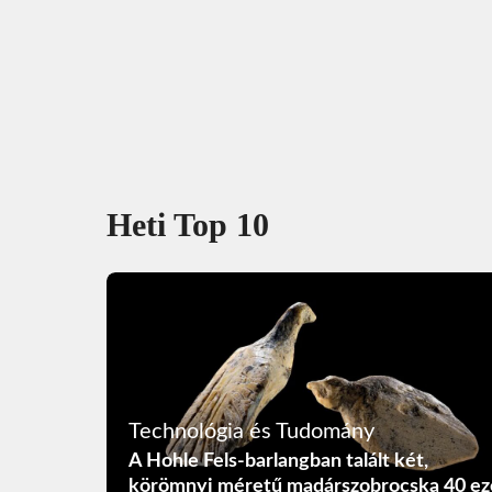
Heti Top 10
Technológia és Tudomány
A Hohle Fels-barlangban talált két,
körömnyi méretű madárszobrocska 40 ez