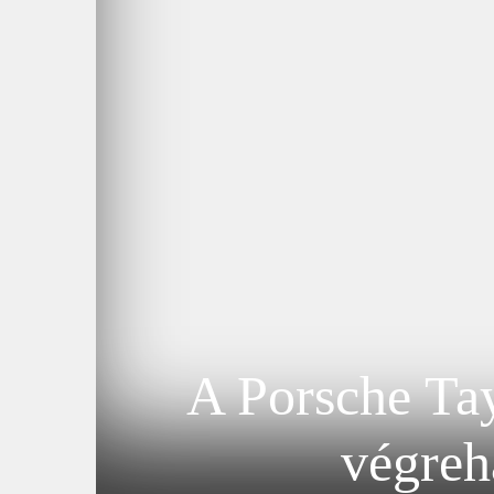
A Porsche Tay
végreha