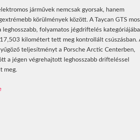
 elektromos járművek nemcsak gyorsak, hanem
legextrémebb körülmények között. A Taycan GTS mos
 a leghosszabb, folyamatos jégdriftelés kategóriájába
17,503 kilométert tett meg kontrollált csúszásban.
yűgöző teljesítményt a Porsche Arctic Centerben,
tt a jégen végrehajtott leghosszabb drifteléssel
nt meg.
e