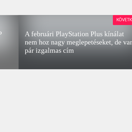
KÖVETK
P
A februári PlayStation Plus kínálat
nem hoz nagy meglepetéseket, de va
pár izgalmas cím