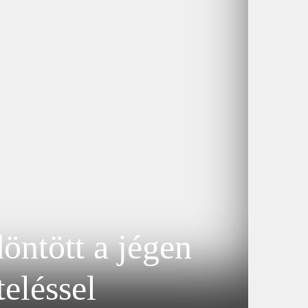
öntött a jégen
teléssel