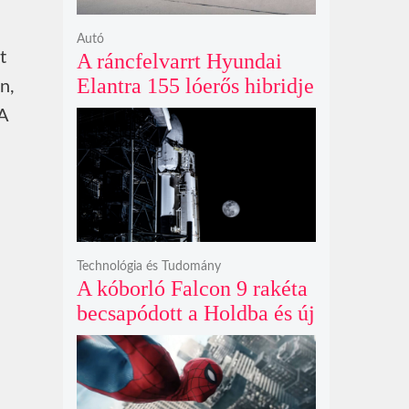
Autó
t
A ráncfelvarrt Hyundai
Elantra 155 lóerős hibridje
n,
és prémium utastere
 A
komoly belsőtéri ugrást
hoz
Technológia és Tudomány
A kóborló Falcon 9 rakéta
becsapódott a Holdba és új
krátert hagyott maga után