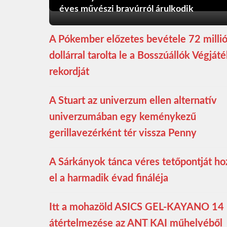
éves művészi bravúrról árulkodik
A Pókember előzetes bevétele 72 milli
dollárral tarolta le a Bosszúállók Végját
rekordját
A Stuart az univerzum ellen alternatív
univerzumában egy keménykezű
gerillavezérként tér vissza Penny
A Sárkányok tánca véres tetőpontját ho
el a harmadik évad fináléja
Itt a mohazöld ASICS GEL-KAYANO 14
átértelmezése az ANT KAI műhelyéből