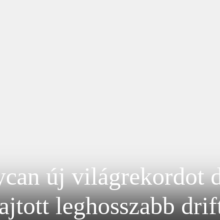
can új világrekordot d
jtott leghosszabb drif