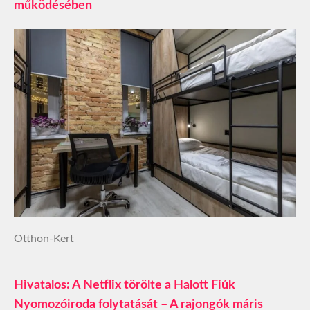
működésében
Otthon-Kert
Hivatalos: A Netflix törölte a Halott Fiúk
Nyomozóiroda folytatását – A rajongók máris