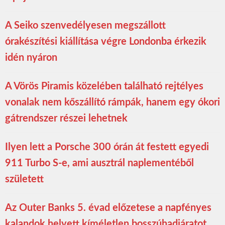
A Seiko szenvedélyesen megszállott
órakészítési kiállítása végre Londonba érkezik
idén nyáron
A Vörös Piramis közelében található rejtélyes
vonalak nem kőszállító rámpák, hanem egy ókori
gátrendszer részei lehetnek
Ilyen lett a Porsche 300 órán át festett egyedi
911 Turbo S-e, ami ausztrál naplementéből
született
Az Outer Banks 5. évad előzetese a napfényes
kalandok helyett kíméletlen bosszúhadjáratot