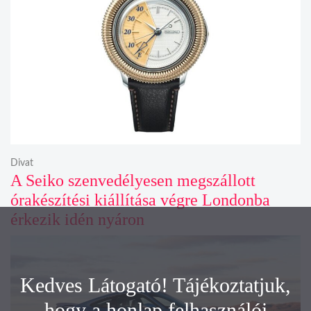
Divat
A Seiko szenvedélyesen megszállott
órakészítési kiállítása végre Londonba
érkezik idén nyáron
Kedves Látogató! Tájékoztatjuk,
hogy a honlap felhasználói