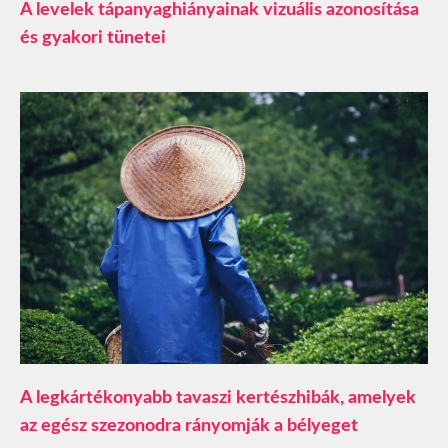
A levelek tápanyaghiányainak vizuális azonosítása
és gyakori tünetei
A legkártékonyabb tavaszi kertészhibák, amelyek
az egész szezonodra rányomják a bélyeget