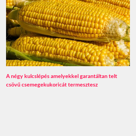
A négy kulcslépés amelyekkel garantáltan telt
csövű csemegekukoricát termesztesz