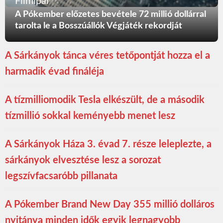
Filmipar
A Pókember előzetes bevétele 72 millió dollárral
tarolta le a Bosszúállók Végjáték rekordját
A Sárkányok tánca véres tetőpontját hozza el a
harmadik évad fináléja
A tízmilliomodik Tesla elkészült, de a második
tízmillió sokkal keményebb menet lesz
A Sárkányok Háza 3. évad 7. része leleplezte, a
sárkányok elvesztése lesz a sorozat
legszívfacsaróbb pillanata
A Pókember Brand New Day 355 millió dolláros
nyitánya minden idők egyik legnagyobb