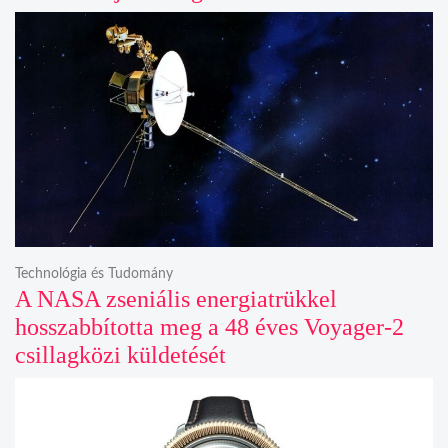
Technológia és Tudomány
A NASA zseniális energiatrükkel
hosszabbította meg a 48 éves Voyager-2
csillagközi küldetését