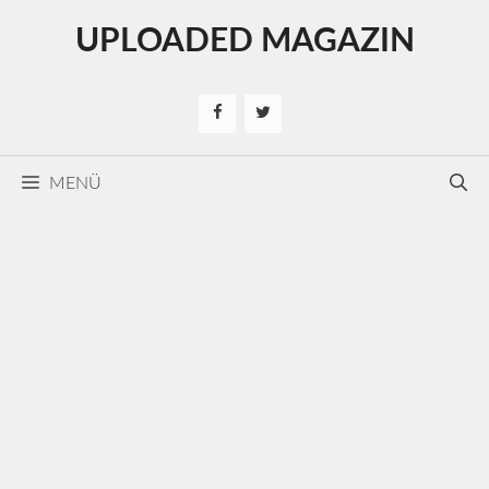
Kilépés
UPLOADED MAGAZIN
a
tartalomba
MENÜ