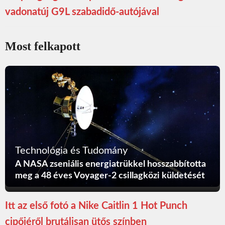
vadonatúj G9L szabadidő-autójával
Most felkapott
Technológia és Tudomány
A NASA zseniális energiatrükkel hosszabbította
meg a 48 éves Voyager-2 csillagközi küldetését
Itt az első fotó a Nike Caitlin 1 Hot Punch
cipőjéről brutálisan ütős színben