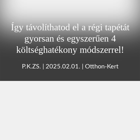
Így távolíthatod el a régi tapétát
gyorsan és egyszerűen 4
költséghatékony módszerrel!
P.K.ZS.
|
2025.02.01.
|
Otthon-Kert