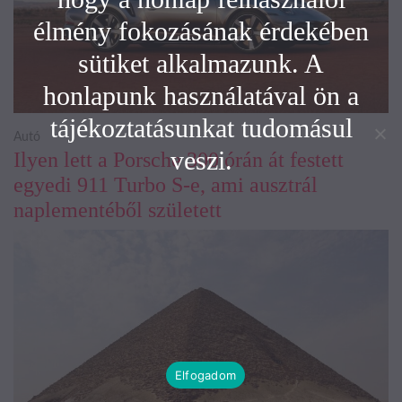
élmény fokozásának érdekében
sütiket alkalmazunk. A
honlapunk használatával ön a
tájékoztatásunkat tudomásul
Autó
veszi.
Ilyen lett a Porsche 300 órán át festett
egyedi 911 Turbo S-e, ami ausztrál
naplementéből született
Elfogadom