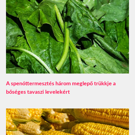
A spenóttermesztés három meglepő trükkje a
bőséges tavaszi levelekért