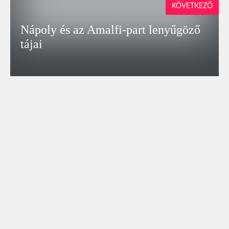
KÖVETKEZŐ
Nápoly és az Amalfi-part lenyűgöző
tájai