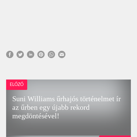
ELŐZŐ
Suni Williams űrhajós történelmet ír
az űrben egy újabb rekord
megdöntésével!