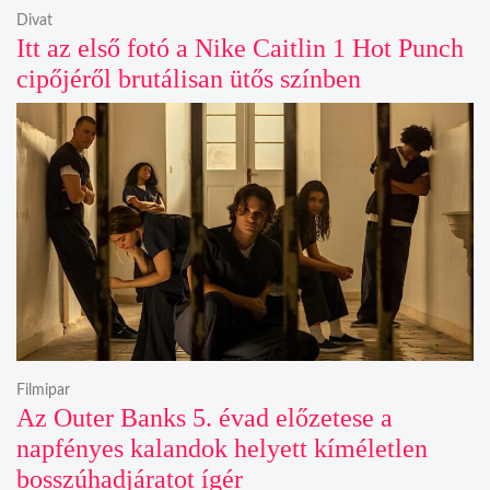
Divat
Itt az első fotó a Nike Caitlin 1 Hot Punch
cipőjéről brutálisan ütős színben
Filmipar
Az Outer Banks 5. évad előzetese a
napfényes kalandok helyett kíméletlen
bosszúhadjáratot ígér