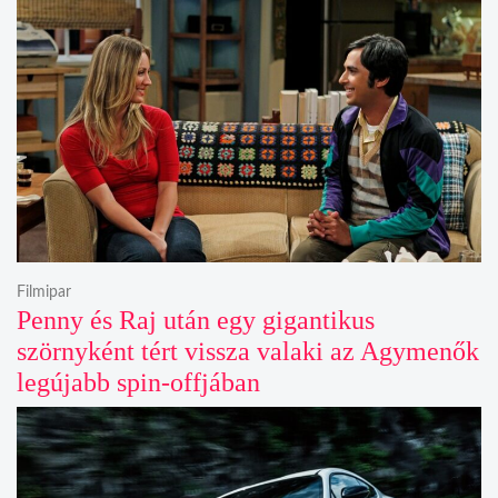
Filmipar
Penny és Raj után egy gigantikus
szörnyként tért vissza valaki az Agymenők
legújabb spin-offjában