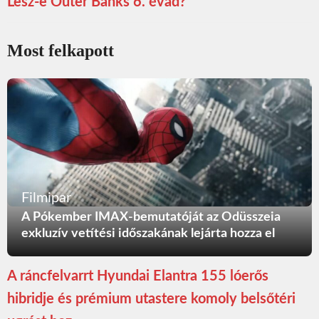
Lesz-e Outer Banks 6. évad?
Most felkapott
Filmipar
A Pókember IMAX-bemutatóját az Odüsszeia
exkluzív vetítési időszakának lejárta hozza el
A ráncfelvarrt Hyundai Elantra 155 lóerős
hibridje és prémium utastere komoly belsőtéri