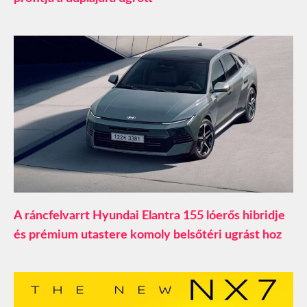
A ráncfelvarrt Hyundai Elantra 155 lóerős hibridje
és prémium utastere komoly belsőtéri ugrást hoz