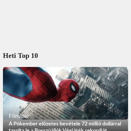
Heti Top 10
Filmipar
A Pókember előzetes bevétele 72 millió dollárral
tarolta le a Bosszúállók Végjáték rekordját