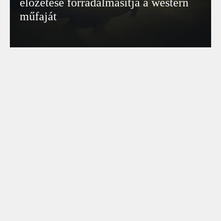
előzetese forradalmasítja a western
műfaját