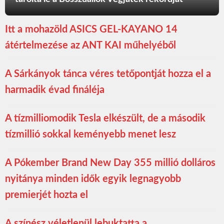
Itt a mohazöld ASICS GEL-KAYANO 14
átértelmezése az ANT KAI műhelyéből
A Sárkányok tánca véres tetőpontját hozza el a
harmadik évad fináléja
A tízmilliomodik Tesla elkészült, de a második
tízmillió sokkal keményebb menet lesz
A Pókember Brand New Day 355 millió dolláros
nyitánya minden idők egyik legnagyobb
premierjét hozta el
A színész véletlenül lebuktatta a