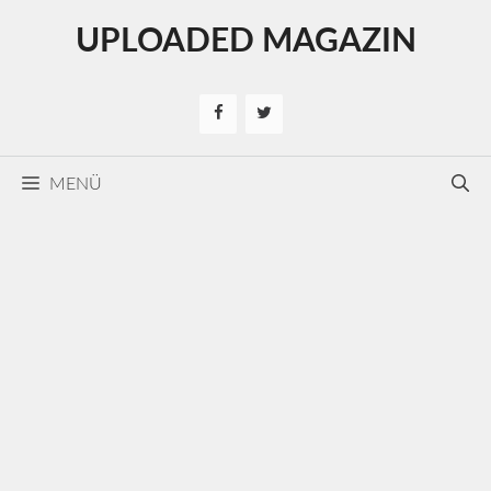
Kilépés
UPLOADED MAGAZIN
a
tartalomba
MENÜ