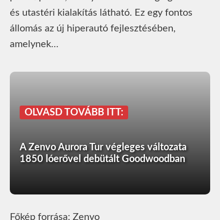
és utastéri kialakítás látható. Ez egy fontos
állomás az új hiperautó fejlesztésében,
amelynek…
OLVASD TOVÁBB ITT:
A Zenvo Aurora Tur végleges változata
1850 lóerővel debütált Goodwoodban
Főkép forrása: Zenvo