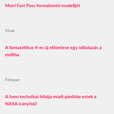
Muni Fast Pass formabontó modelljét
Divat
A fantasztikus 4-es új előzetese egy időutazás a
múltba
Filmipar
A Juno technikai hibája miatt pánikba estek a
NASA irányítói!