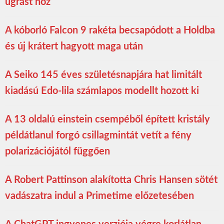
ugrást hoz
A kóborló Falcon 9 rakéta becsapódott a Holdba
és új krátert hagyott maga után
A Seiko 145 éves születésnapjára hat limitált
kiadású Edo-lila számlapos modellt hozott ki
A 13 oldalú einstein csempéből épített kristály
példátlanul forgó csillagmintát vetít a fény
polarizációjától függően
A Robert Pattinson alakította Chris Hansen sötét
vadászatra indul a Primetime előzetesében