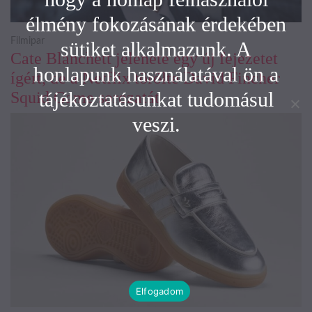
élmény fokozásának érdekében
Filmipar
sütiket alkalmazunk. A
Cate Blanchett jelenete egy új fejezetet
honlapunk használatával ön a
ígért, de a Netflix törölte David Fincher
tájékoztatásunkat tudomásul
Squid Game sorozatát
veszi.
Elfogadom