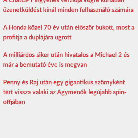
A ChatGPT ingyenes verziója végre korlátlan
üzenetküldést kínál minden felhasználó számára
A Honda közel 70 év után először bukott, most a
profitja a duplájára ugrott
A milliárdos siker után hivatalos a Michael 2 és
már a bemutató éve is megvan
Penny és Raj után egy gigantikus szörnyként
tért vissza valaki az Agymenők legújabb spin-
offjában