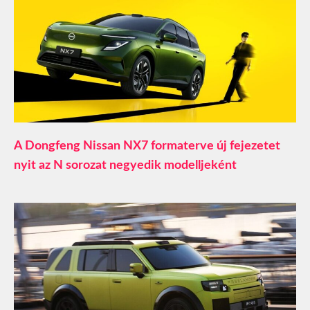
A Dongfeng Nissan NX7 formaterve új fejezetet
nyit az N sorozat negyedik modelljeként