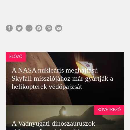
ELŐZŐ
A NASA nukleáris meghajtású
Skyfall missziójához már gyártják a
helikopterek védőpajzsát
KÖVETKEZŐ
A Vadnyugati dinoszauruszok