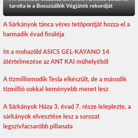
tarolta le a Bosszúállók Végjáték rekordját
A Sárkányok tánca véres tetőpontját hozza el a
harmadik évad fináléja
Itt a mohazöld ASICS GEL-KAYANO 14
átértelmezése az ANT KAI műhelyéből
A tízmilliomodik Tesla elkészült, de a második
tízmillió sokkal keményebb menet lesz
A Sárkányok Háza 3. évad 7. része leleplezte, a
sárkányok elvesztése lesz a sorozat
legszívfacsaróbb pillanata