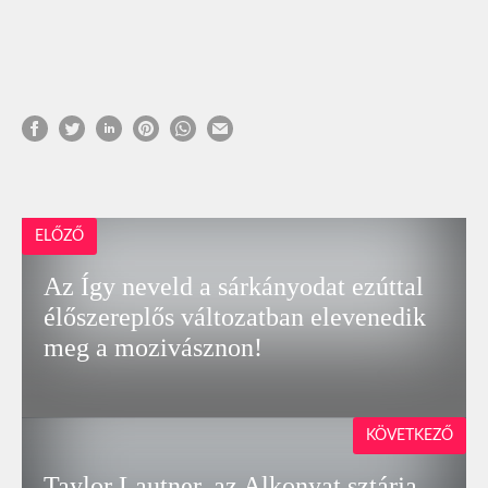
ELŐZŐ
Az Így neveld a sárkányodat ezúttal
élőszereplős változatban elevenedik
meg a mozivásznon!
KÖVETKEZŐ
Taylor Lautner, az Alkonyat sztárja