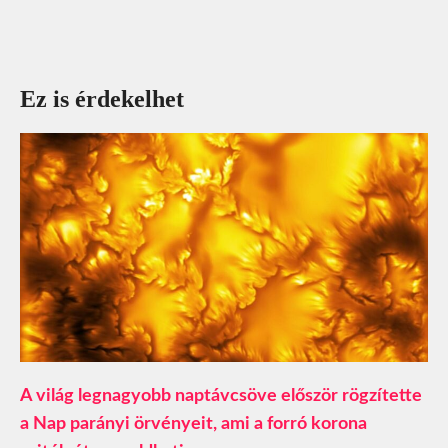
Ez is érdekelhet
A világ legnagyobb naptávcsöve először rögzítette
a Nap parányi örvényeit, ami a forró korona