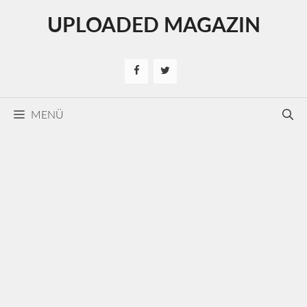
Kilépés
UPLOADED MAGAZIN
a
tartalomba
MENÜ