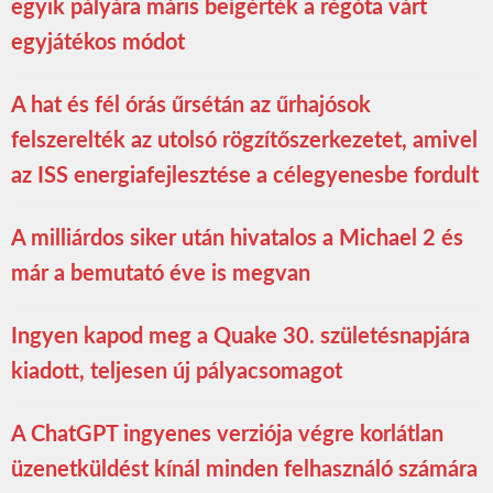
egyik pályára máris beígérték a régóta várt
egyjátékos módot
A hat és fél órás űrsétán az űrhajósok
felszerelték az utolsó rögzítőszerkezetet, amivel
az ISS energiafejlesztése a célegyenesbe fordult
A milliárdos siker után hivatalos a Michael 2 és
már a bemutató éve is megvan
Ingyen kapod meg a Quake 30. születésnapjára
kiadott, teljesen új pályacsomagot
A ChatGPT ingyenes verziója végre korlátlan
üzenetküldést kínál minden felhasználó számára