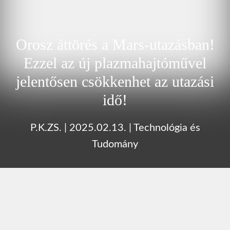
Orosz áttörés a Mars-utazásban!
Ezzel az új plazmahajtóművel
jelentősen csökkenhet az utazási
idő!
P.K.ZS.
|
2025.02.13.
|
Technológia és
Tudomány