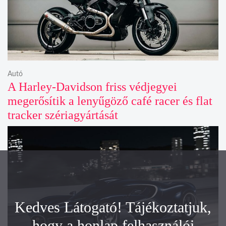
Autó
A Harley-Davidson friss védjegyei
megerősítik a lenyűgöző café racer és flat
tracker szériagyártását
Kedves Látogató! Tájékoztatjuk,
hogy a honlap felhasználói