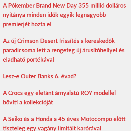
A Pókember Brand New Day 355 millió dolláros
nyitánya minden idők egyik legnagyobb
premierjét hozta el
Az új Crimson Desert frissítés a kereskedők
paradicsoma lett a rengeteg új árusítóhellyel és
eladható portékával
Lesz-e Outer Banks 6. évad?
A Crocs egy elefánt árnyalatú ROY modellel
bővíti a kollekcióját
A Seiko és a Honda a 45 éves Motocompo előtt
tiszteleg egy vagány limitált karórával