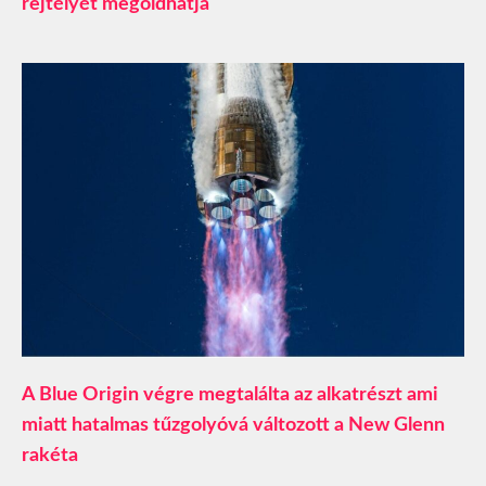
rejtélyét megoldhatja
A Blue Origin végre megtalálta az alkatrészt ami
miatt hatalmas tűzgolyóvá változott a New Glenn
rakéta