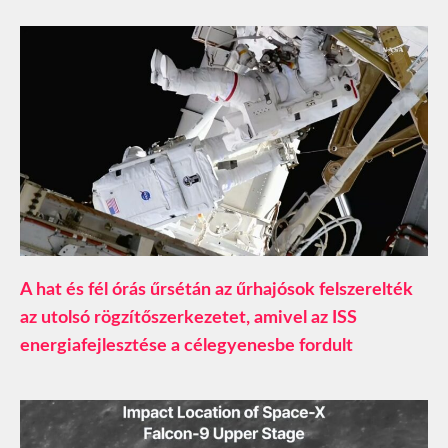
A hat és fél órás űrsétán az űrhajósok felszerelték
az utolsó rögzítőszerkezetet, amivel az ISS
energiafejlesztése a célegyenesbe fordult