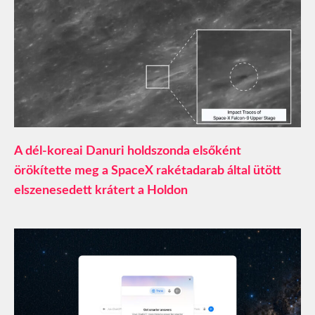
A dél-koreai Danuri holdszonda elsőként
örökítette meg a SpaceX rakétadarab által ütött
elszenesedett krátert a Holdon