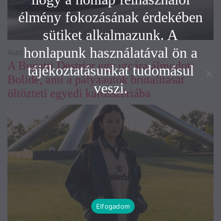
élmény fokozásának érdekében
sütiket alkalmazunk. A
honlapunk használatával ön a
Autó
A Bugatti Destrier egy utcára álmodott
tájékoztatásunkat tudomásul
Bolide, ami a pályaautók brutalitását
veszi.
öltözteti egyedi karosszériába
Elfogadom