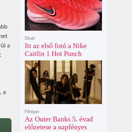
abb
het
Divat
Itt az első fotó a Nike
ül a
Caitlin 1 Hot Punch
t
cipőjéről brutálisan ütős
színben
, a
Filmipar
Az Outer Banks 5. évad
előzetese a napfényes