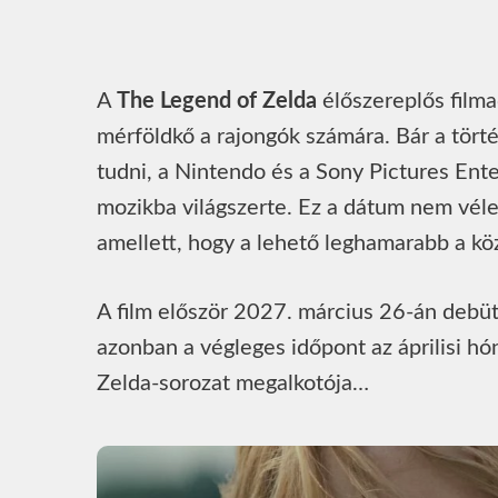
A
The Legend of Zelda
élőszereplős filma
mérföldkő a rajongók számára. Bár a tört
tudni, a Nintendo és a Sony Pictures Ente
mozikba világszerte. Ez a dátum nem véletl
amellett, hogy a lehető leghamarabb a köz
A film először 2027. március 26-án debüt
azonban a végleges időpont az áprilisi hó
Zelda-sorozat megalkotója…