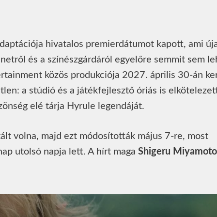
daptációja hivatalos premierdátumot kapott, ami új
énetről és a színészgárdáról egyelőre semmit sem le
rtainment közös produkciója 2027. április 30-án ker
en: a stúdió és a játékfejlesztő óriás is elkötelezet
önség elé tárja Hyrule legendáját.
ált volna, majd ezt módosították május 7-re, most
nap utolsó napja lett. A hírt maga
Shigeru Miyamoto