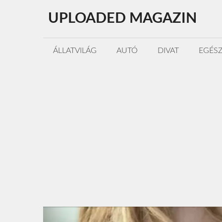
Kilépés
UPLOADED MAGAZIN
a
tartalomba
ÁLLATVILÁG
AUTÓ
DIVAT
EGÉS