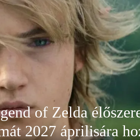
gend of Zelda élőszere
át 2027 áprilisára ho