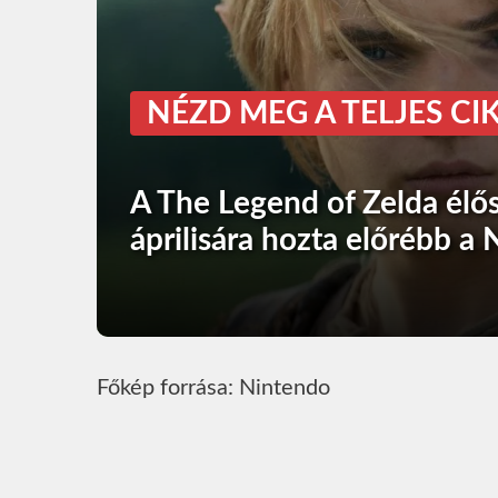
NÉZD MEG A TELJES CIK
A The Legend of Zelda élő
áprilisára hozta előrébb a
Főkép forrása: Nintendo