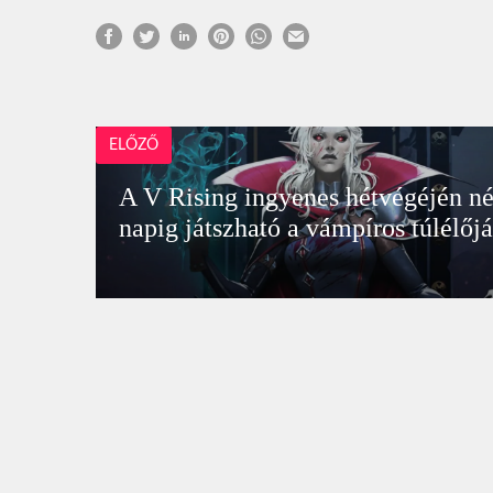
ELŐZŐ
A V Rising ingyenes hétvégéjén n
napig játszható a vámpíros túlélőj