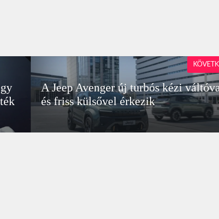
KÖVETK
égy
A Jeep Avenger új turbós kézi váltóv
áték
és friss külsővel érkezik