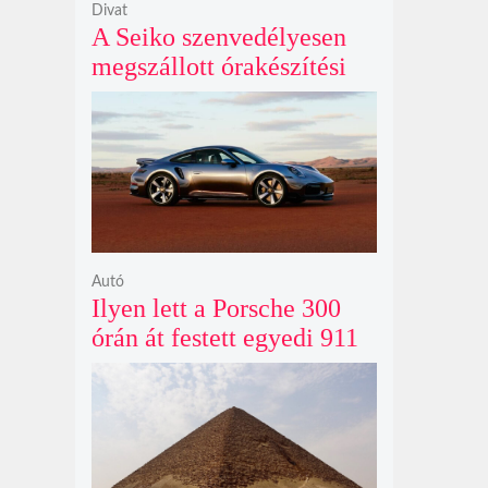
Divat
A Seiko szenvedélyesen
megszállott órakészítési
kiállítása végre Londonba
érkezik idén nyáron
Autó
Ilyen lett a Porsche 300
órán át festett egyedi 911
Turbo S-e, ami ausztrál
naplementéből született