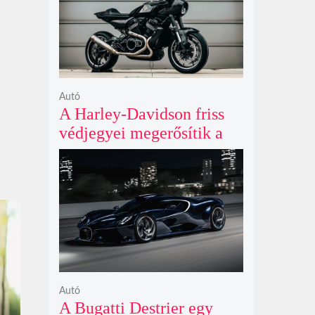
Autó
A Harley-Davidson friss
védjegyei megerősítik a
lenyűgöző café racer és
flat tracker szériagyártását
Autó
A Bugatti Destrier egy