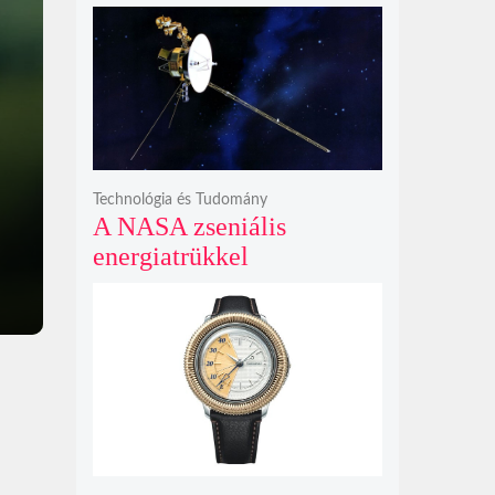
kalandok helyett
kíméletlen
bosszúhadjáratot ígér
Technológia és Tudomány
A NASA zseniális
energiatrükkel
hosszabbította meg a 48
éves Voyager-2 csillagközi
küldetését