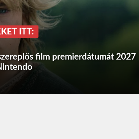
KET ITT:
szereplős film premierdátumát 2027
 Nintendo