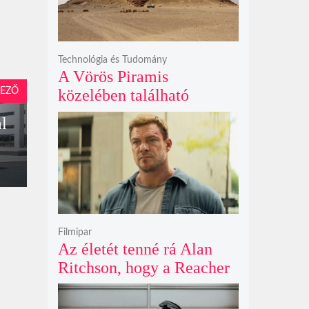
Technológia és Tudomány
A Vörös Piramis
EZŐ
közelében található
rejtélyes vonalak nem
al
kőszállító rámpák, hanem
egy ókori gátrendszer
részei lehetnek
Filmipar
Az életét tenné rá Alan
Ritchson, hogy a Reacher
negyedik évada mindent
felülmúl