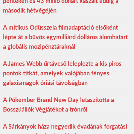
pénteken és 43 millió dollárt kaszált eddig a
második hétvégéjén
A mitikus Odüsszeia filmadaptáció elsőként
lépte át a bűvös egymilliárd dolláros álomhatárt
a globális mozipénztáraknál
A James Webb űrtávcső leleplezte a kis piros
pontok titkát, amelyek valójában fényes
galaxismagok óriási távolságban
A Pókember Brand New Day letaszította a
Bosszúállók Végjátékot a trónról
A Sárkányok háza negyedik évadának forgatási