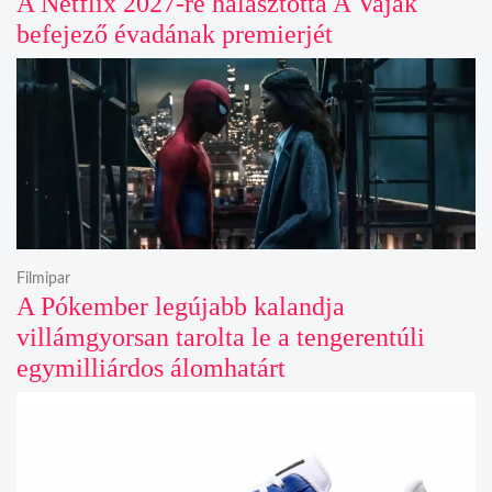
A Netflix 2027-re halasztotta A Vaják
befejező évadának premierjét
Filmipar
A Pókember legújabb kalandja
villámgyorsan tarolta le a tengerentúli
egymilliárdos álomhatárt