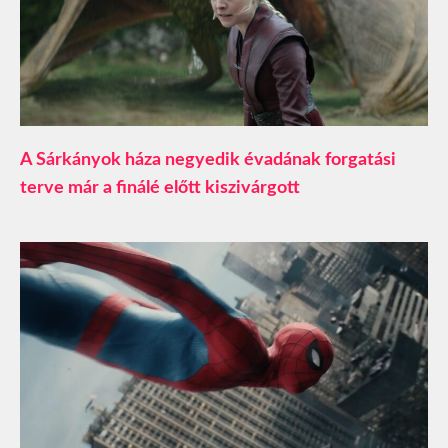
A Sárkányok háza negyedik évadának forgatási
terve már a finálé előtt kiszivárgott