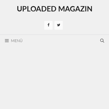
Kilépés
UPLOADED MAGAZIN
a
tartalomba
MENÜ