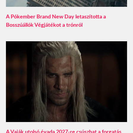
A Pókember Brand New Day letaszította a
Bosszúállók Végjátékot a trónról
A Vaják utolsó évada 2027-re csúszhat a forgatás