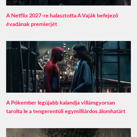
A Netflix 2027-re halasztotta A Vaják befejező
évadának premierjét
A Pókember legújabb kalandja villámgyorsan
tarolta le a tengerentúli egymilliárdos álomhatárt