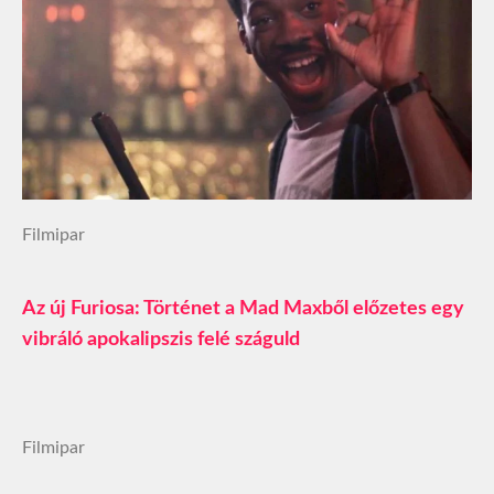
Filmipar
Az új Furiosa: Történet a Mad Maxből előzetes egy
vibráló apokalipszis felé száguld
Filmipar