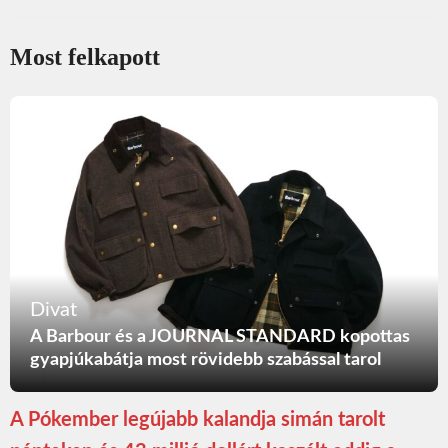
Most felkapott
Divat
A Barbour és a JOURNAL STANDARD kopottas
gyapjúkabátja most rövidebb szabással tarol
A Pókember legújabb kalandja simán tarolt