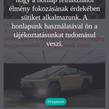
élmény fokozásának érdekében
sütiket alkalmazunk. A
honlapunk használatával ön a
Filmipar
A Sárkányok háza fináléjában Helaena
tájékoztatásunkat tudomásul
próféciája és a tömeges halálesetek végleg
veszi.
megpecsételték a Targaryenek sorsát
Elfogadom