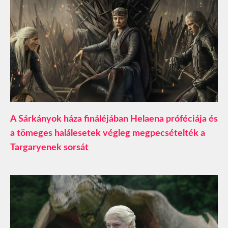
A Sárkányok háza fináléjában Helaena próféciája és
a tömeges halálesetek végleg megpecsételték a
Targaryenek sorsát