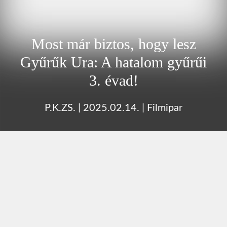
Most már biztos, hogy lesz
Gyűrűk Ura: A hatalom gyűrűi
3. évad!
P.K.ZS.
|
2025.02.14.
|
Filmipar