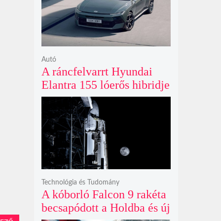
ki
Autó
A ráncfelvarrt Hyundai
Elantra 155 lóerős hibridje
és prémium utastere
komoly belsőtéri ugrást
hoz
Technológia és Tudomány
A kóborló Falcon 9 rakéta
becsapódott a Holdba és új