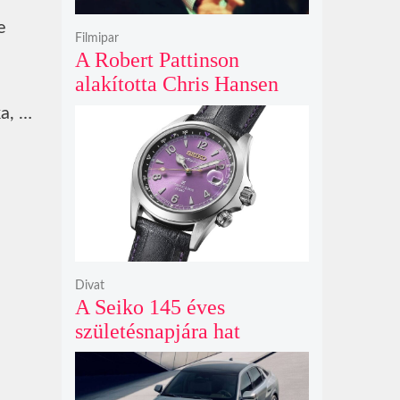
e
Filmipar
A Robert Pattinson
alakította Chris Hansen
sötét vadászatra indul a
ka, …
Primetime előzetesében
Divat
A Seiko 145 éves
születésnapjára hat
limitált kiadású Edo-lila
számlapos modellt hozott