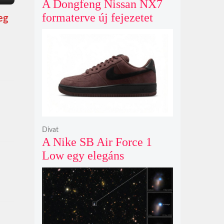
A Dongfeng Nissan NX7
formaterve új fejezetet
eg
nyit az N sorozat negyedik
modelljeként
Divat
A Nike SB Air Force 1
Low egy elegáns
világosbarna
színváltozatban bukkant
fel újra