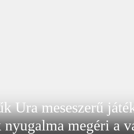
k Ura meseszerű játék
 nyugalma megéri a v