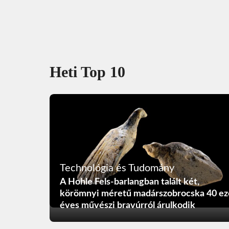
Heti Top 10
Technológia és Tudomány
A Hohle Fels-barlangban talált két,
körömnyi méretű madárszobrocska 40 ez
éves művészi bravúrról árulkodik