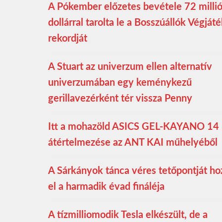
A Pókember előzetes bevétele 72 milli
dollárral tarolta le a Bosszúállók Végját
rekordját
A Stuart az univerzum ellen alternatív
univerzumában egy keménykezű
gerillavezérként tér vissza Penny
Itt a mohazöld ASICS GEL-KAYANO 14
átértelmezése az ANT KAI műhelyéből
A Sárkányok tánca véres tetőpontját ho
el a harmadik évad fináléja
A tízmilliomodik Tesla elkészült, de a