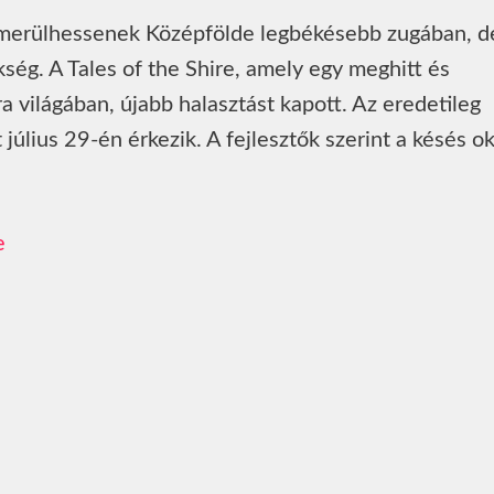
elmerülhessenek Középfölde legbékésebb zugában, d
kség. A Tales of the Shire, amely egy meghitt és
 világában, újabb halasztást kapott. Az eredetileg
július 29-én érkezik. A fejlesztők szerint a késés o
e