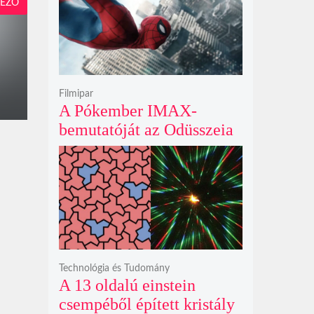
krátert hagyott maga után
EZŐ
Filmipar
A Pókember IMAX-
bemutatóját az Odüsszeia
exkluzív vetítési
időszakának lejárta hozza
el
Technológia és Tudomány
A 13 oldalú einstein
csempéből épített kristály