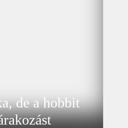
a, de a hobbit
árakozást