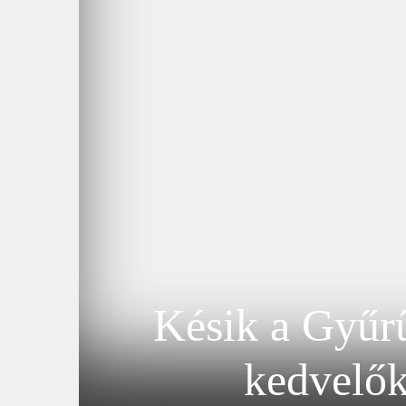
Késik a Gyűrű
kedvelők