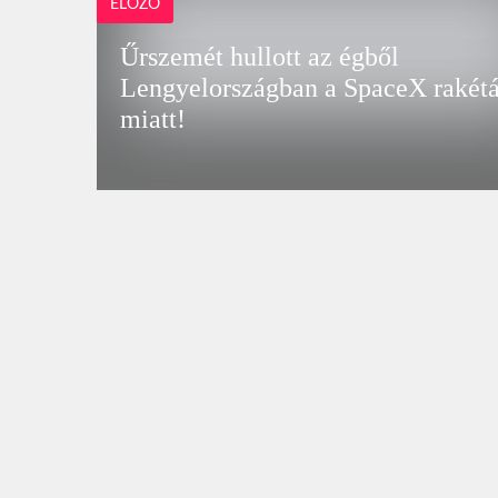
ELŐZŐ
Űrszemét hullott az égből
Lengyelországban a SpaceX rakétá
miatt!