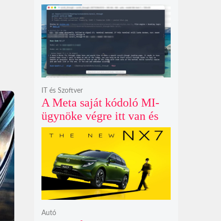
példátlanul forgó
csillagmintát vetít a fény
polarizációjától függően
IT és Szoftver
A Meta saját kódoló MI-
ügynöke végre itt van és
nem fél belenyúlni a
fájljaidba
Autó