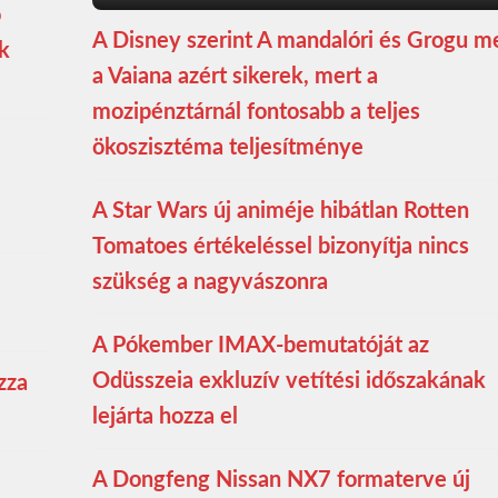
ó
A Disney szerint A mandalóri és Grogu m
ék
a Vaiana azért sikerek, mert a
mozipénztárnál fontosabb a teljes
ökoszisztéma teljesítménye
A Star Wars új animéje hibátlan Rotten
Tomatoes értékeléssel bizonyítja nincs
szükség a nagyvászonra
A Pókember IMAX-bemutatóját az
Odüsszeia exkluzív vetítési időszakának
zza
lejárta hozza el
A Dongfeng Nissan NX7 formaterve új