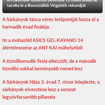
A Pókember előzetes bevétele 72 millió dollárral
tarolta le a Bosszúállók Végjáték rekordját
A Sárkányok tánca véres tetőpontját hozza el a
harmadik évad fináléja
Itt a mohazöld ASICS GEL-KAYANO 14
átértelmezése az ANT KAI műhelyéből
A tízmilliomodik Tesla elkészült, de a második
tízmillió sokkal keményebb menet lesz
A Sárkányok Háza 3. évad 7. része leleplezte, a
sárkányok elvesztése lesz a sorozat
legszívfacsaróbb pillanata