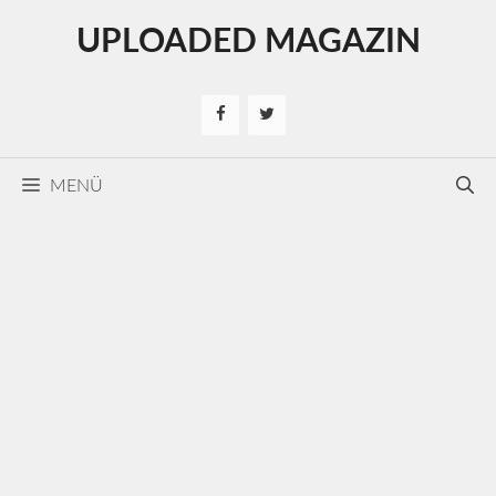
Kilépés
UPLOADED MAGAZIN
a
tartalomba
MENÜ