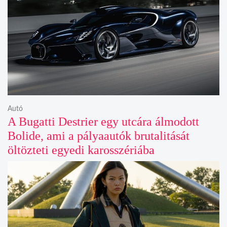
Autó
A Bugatti Destrier egy utcára álmodott
Bolide, ami a pályaautók brutalitását
öltözteti egyedi karosszériába