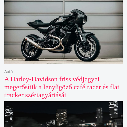
Autó
A Harley-Davidson friss védjegyei
megerősítik a lenyűgöző café racer és flat
tracker szériagyártását