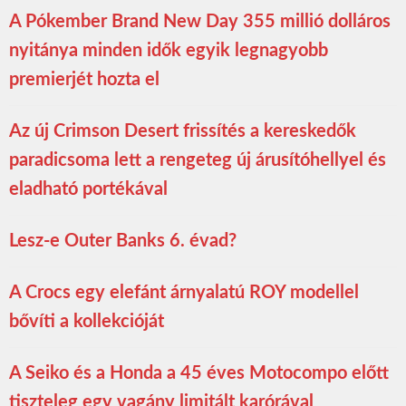
A Pókember Brand New Day 355 millió dolláros
nyitánya minden idők egyik legnagyobb
premierjét hozta el
Az új Crimson Desert frissítés a kereskedők
paradicsoma lett a rengeteg új árusítóhellyel és
eladható portékával
Lesz-e Outer Banks 6. évad?
A Crocs egy elefánt árnyalatú ROY modellel
bővíti a kollekcióját
A Seiko és a Honda a 45 éves Motocompo előtt
tiszteleg egy vagány limitált karórával