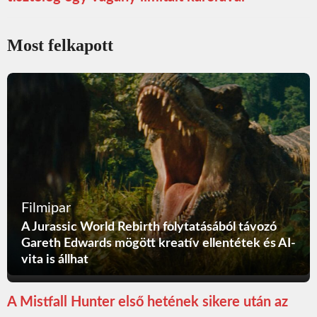
Most felkapott
Filmipar
A Jurassic World Rebirth folytatásából távozó
Gareth Edwards mögött kreatív ellentétek és AI-
vita is állhat
A Mistfall Hunter első hetének sikere után az