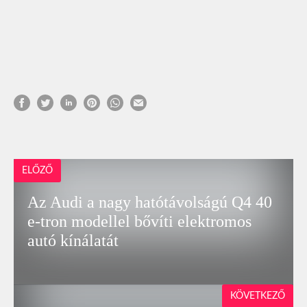
ELŐZŐ
Az Audi a nagy hatótávolságú Q4 40
e-tron modellel bővíti elektromos
autó kínálatát
KÖVETKEZŐ