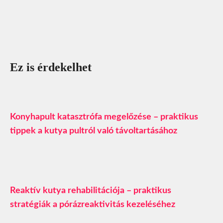
Ez is érdekelhet
Konyhapult katasztrófa megelőzése – praktikus
tippek a kutya pultról való távoltartásához
Reaktív kutya rehabilitációja – praktikus
stratégiák a pórázreaktivitás kezeléséhez