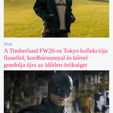
Divat
A Timberland FW26-os Tokyo kollekciója
flanellel, kordbársonnyal és bőrrel
gondolja újra az időtlen örökséget