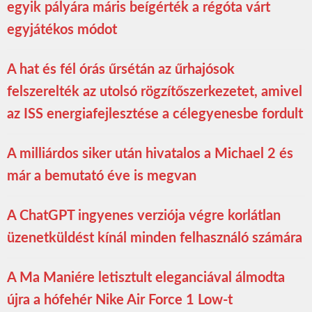
egyik pályára máris beígérték a régóta várt
egyjátékos módot
A hat és fél órás űrsétán az űrhajósok
felszerelték az utolsó rögzítőszerkezetet, amivel
az ISS energiafejlesztése a célegyenesbe fordult
A milliárdos siker után hivatalos a Michael 2 és
már a bemutató éve is megvan
A ChatGPT ingyenes verziója végre korlátlan
üzenetküldést kínál minden felhasználó számára
A Ma Maniére letisztult eleganciával álmodta
újra a hófehér Nike Air Force 1 Low-t