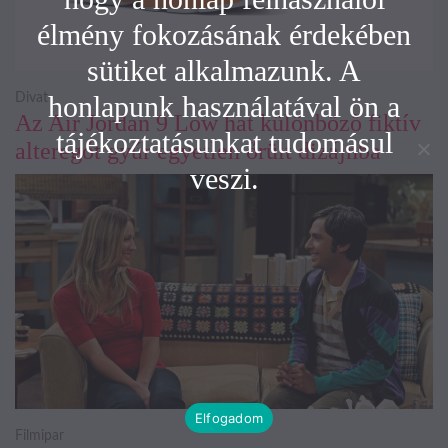
élmény fokozásának érdekében
sütiket alkalmazunk. A
honlapunk használatával ön a
Divat
Az Air Jordan 9 Low hat különböző fiktív
tájékoztatásunkat tudomásul
alteregót gyúr egyetlen őrült dizájnba
veszi.
Elfogadom
Filmipar