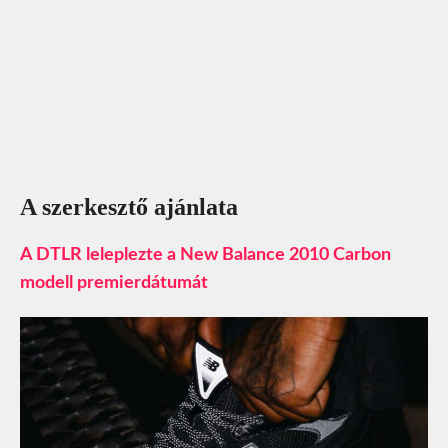
A szerkesztő ajánlata
A DTLR leleplezte a New Balance 2010 Carbon
modell premierdátumát