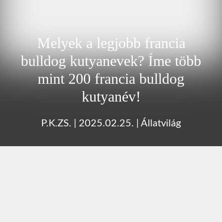
Melyek a legjobb francia
bulldog kutyanevek? Íme több
mint 200 francia bulldog
kutyanév!
P.K.ZS.
|
2025.02.25.
|
Állatvilág