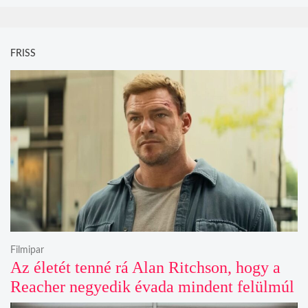
FRISS
Filmipar
Az életét tenné rá Alan Ritchson, hogy a
Reacher negyedik évada mindent felülmúl