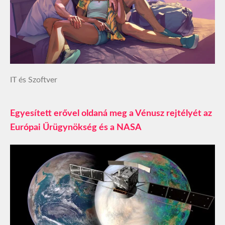
IT és Szoftver
Egyesített erővel oldaná meg a Vénusz rejtélyét az
Európai Űrügynökség és a NASA