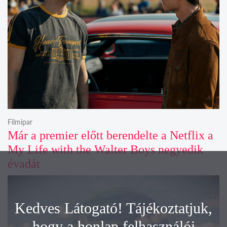
Filmipar
Már a premier előtt berendelte a Netflix a
My Life with the Walter Boys negyedik
évadát
Kedves Látogató! Tájékoztatjuk,
hogy a honlap felhasználói