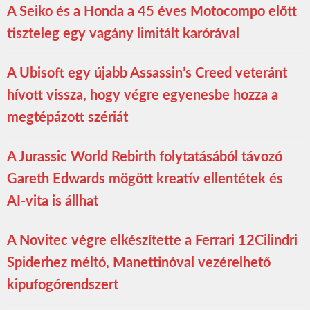
A Seiko és a Honda a 45 éves Motocompo előtt
tiszteleg egy vagány limitált karórával
A Ubisoft egy újabb Assassin’s Creed veteránt
hívott vissza, hogy végre egyenesbe hozza a
megtépázott szériát
A Jurassic World Rebirth folytatásából távozó
Gareth Edwards mögött kreatív ellentétek és
AI-vita is állhat
A Novitec végre elkészítette a Ferrari 12Cilindri
Spiderhez méltó, Manettinóval vezérelhető
kipufogórendszert