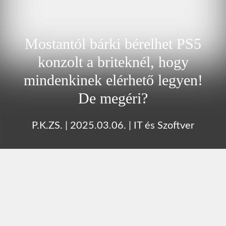
Mostantól bárki bérelhet PS5
konzolt a briteknél, hogy
mindenkinek elérhető legyen!
De megéri?
P.K.ZS.
|
2025.03.06.
|
IT és Szoftver