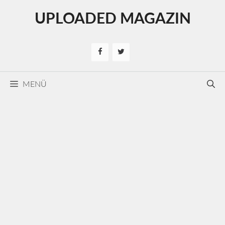
Kilépés
UPLOADED MAGAZIN
a
tartalomba
MENÜ