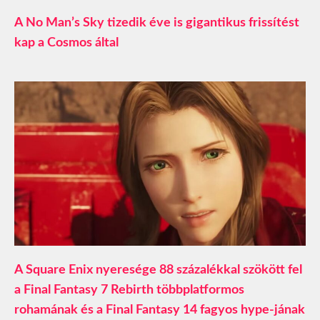
A No Man’s Sky tizedik éve is gigantikus frissítést
kap a Cosmos által
A Square Enix nyeresége 88 százalékkal szökött fel
a Final Fantasy 7 Rebirth többplatformos
rohamának és a Final Fantasy 14 fagyos hype-jának