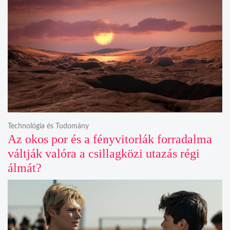
Technológia és Tudomány
Az okos por és a fényvitorlák forradalma
váltják valóra a csillagközi utazás régi
álmát?