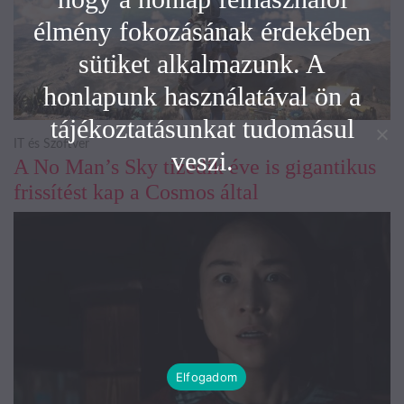
élmény fokozásának érdekében
sütiket alkalmazunk. A
honlapunk használatával ön a
tájékoztatásunkat tudomásul
IT és Szoftver
veszi.
A No Man’s Sky tizedik éve is gigantikus
frissítést kap a Cosmos által
Elfogadom