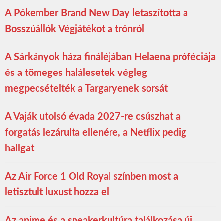
A Pókember Brand New Day letaszította a
Bosszúállók Végjátékot a trónról
A Sárkányok háza fináléjában Helaena próféciája
és a tömeges halálesetek végleg
megpecsételték a Targaryenek sorsát
A Vaják utolsó évada 2027-re csúszhat a
forgatás lezárulta ellenére, a Netflix pedig
hallgat
Az Air Force 1 Old Royal színben most a
letisztult luxust hozza el
Az anime és a sneakerkultúra találkozása új