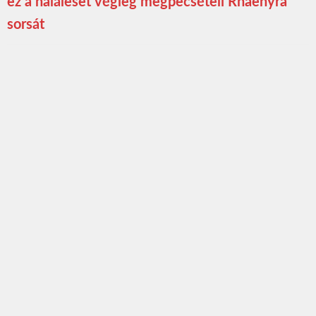
ez a haláleset végleg megpecsételi Rhaenyra
sorsát