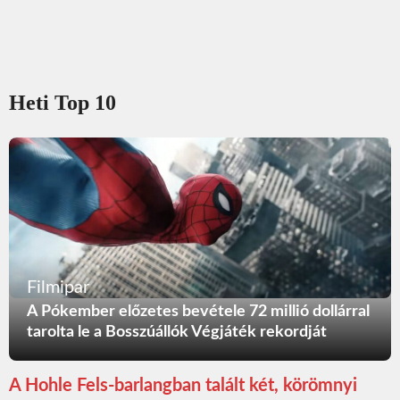
Heti Top 10
Filmipar
A Pókember előzetes bevétele 72 millió dollárral
tarolta le a Bosszúállók Végjáték rekordját
A Hohle Fels-barlangban talált két, körömnyi