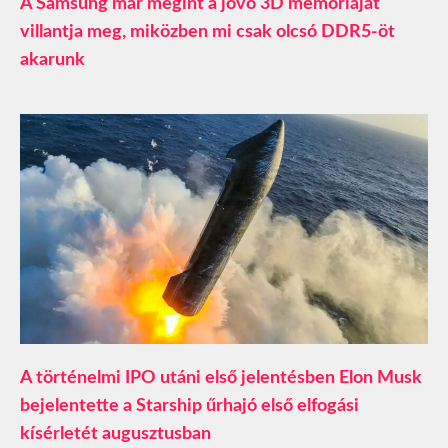
A Samsung már megint a jövő 3D memóriáját
villantja meg, miközben mi csak olcsó DDR5-öt
akarunk
A történelmi IPO utáni első jelentésben Elon Musk
bejelentette a Starship űrhajó első elfogási
kísérletét augusztusban