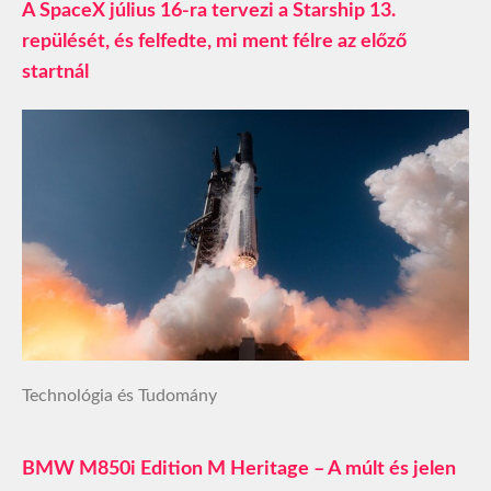
A SpaceX július 16-ra tervezi a Starship 13.
repülését, és felfedte, mi ment félre az előző
startnál
Technológia és Tudomány
BMW M850i Edition M Heritage – A múlt és jelen