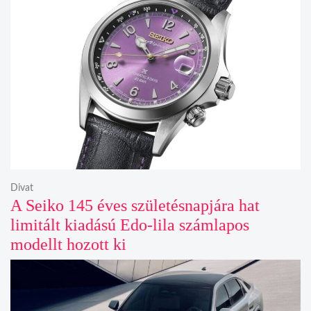
Divat
A Seiko 145 éves születésnapjára hat
limitált kiadású Edo-lila számlapos
modellt hozott ki