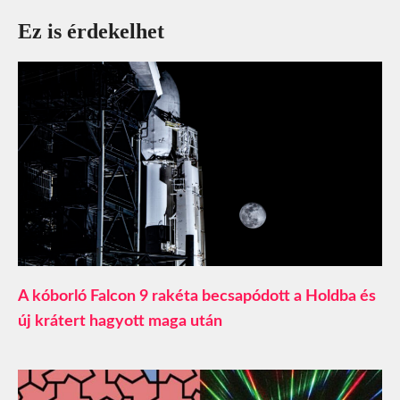
Ez is érdekelhet
A kóborló Falcon 9 rakéta becsapódott a Holdba és
új krátert hagyott maga után