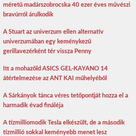
méretű madárszobrocska 40 ezer éves művészi
bravúrról árulkodik
A Stuart az univerzum ellen alternatív
univerzumában egy keménykezű
gerillavezérként tér vissza Penny
Itt a mohazöld ASICS GEL-KAYANO 14
átértelmezése az ANT KAI műhelyéből
A Sárkányok tánca véres tetőpontját hozza el a
harmadik évad fináléja
A tízmilliomodik Tesla elkészült, de a második
tízmillió sokkal keményebb menet lesz