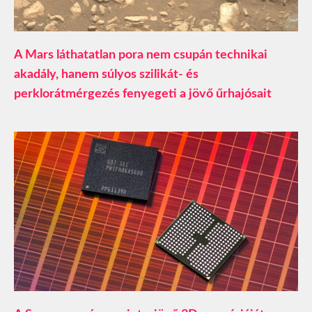
A Mars láthatatlan pora nem csupán technikai
akadály, hanem súlyos szilikát- és
perklorátmérgezés fenyegeti a jövő űrhajósait