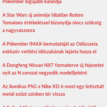
Pókember legújabb kalandja
A Star Wars új animéje hibátlan Rotten
Tomatoes értékeléssel bizonyítja nincs szükség
a nagyvászonra
A Pókember IMAX-bemutatóját az Odüsszeia
exkluzív vetítési időszakának lejárta hozza el
A Dongfeng Nissan NX7 formaterve új fejezetet
nyit az N sorozat negyedik modelljeként
Az ikonikus PSG x Nike KD 6 most egy letisztult
metál ezüst színben tér vissza