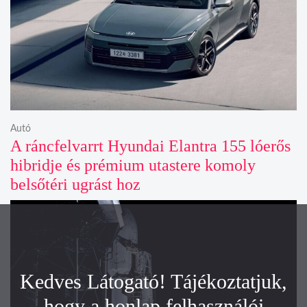
Autó
A ráncfelvarrt Hyundai Elantra 155 lóerős
hibridje és prémium utastere komoly
belsőtéri ugrást hoz
Kedves Látogató! Tájékoztatjuk,
hogy a honlap felhasználói