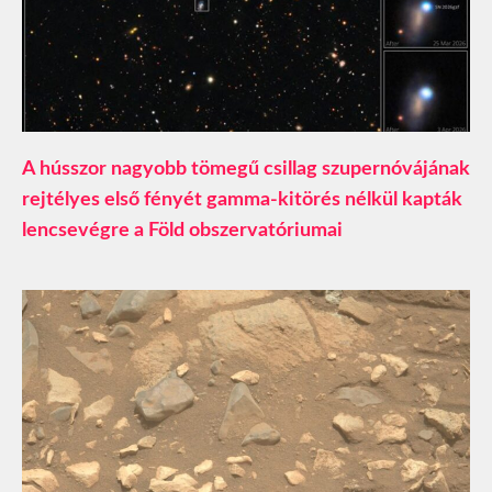
A hússzor nagyobb tömegű csillag szupernóvájának
rejtélyes első fényét gamma-kitörés nélkül kapták
lencsevégre a Föld obszervatóriumai