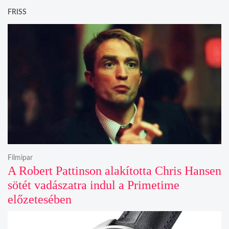
FRISS
Filmipar
A Robert Pattinson alakította Chris Hansen
sötét vadászatra indul a Primetime
előzetesében