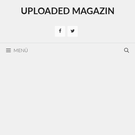
Kilépés
UPLOADED MAGAZIN
a
tartalomba
MENÜ