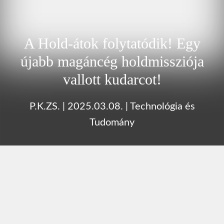
A Hold-átok folytatódik! Egy
újabb magáncég holdmissziója
vallott kudarcot!
P.K.ZS.
|
2025.03.08.
|
Technológia és
Tudomány