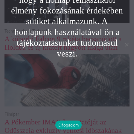
élmény fokozásának érdekében
sütiket alkalmazunk. A
honlapunk használatával ön a
Technológia és Tudomány
A kóborló Falcon 9 rakéta becsapódott a
tájékoztatásunkat tudomásul
Holdba és új krátert hagyott maga után
veszi.
Filmipar
A Pókember IMAX-bemutatóját az
Elfogadom
Odüsszeia exkluzív vetítési időszakának