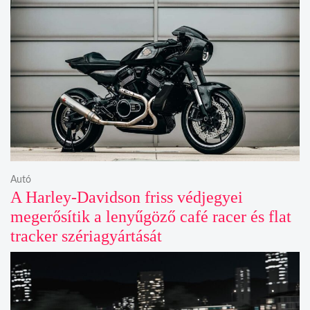
Autó
A Harley-Davidson friss védjegyei
megerősítik a lenyűgöző café racer és flat
tracker szériagyártását