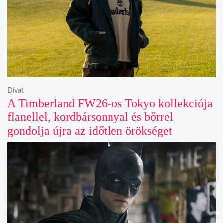
Divat
A Timberland FW26-os Tokyo kollekciója
flanellel, kordbársonnyal és bőrrel
gondolja újra az időtlen örökséget