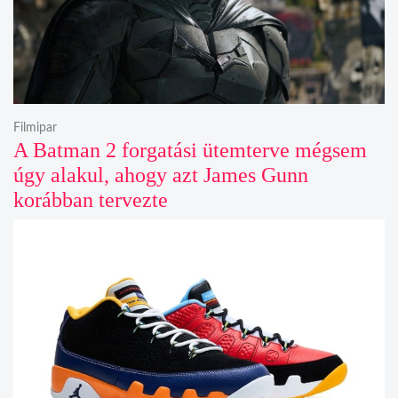
Filmipar
A Batman 2 forgatási ütemterve mégsem
úgy alakul, ahogy azt James Gunn
korábban tervezte