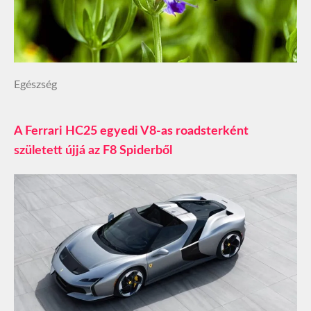
Egészség
A Ferrari HC25 egyedi V8-as roadsterként
született újjá az F8 Spiderből