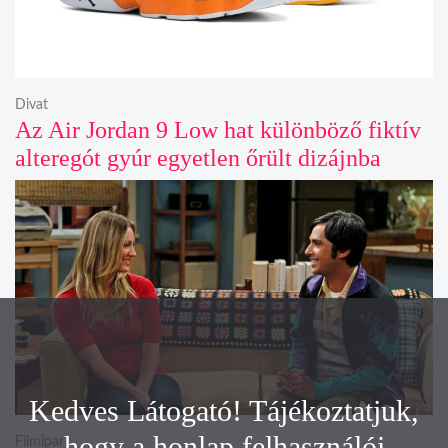
Divat
Az Air Jordan 9 Low hat különböző fiktív
alteregót gyúr egyetlen őrült dizájnba
Kedves Látogató! Tájékoztatjuk,
hogy a honlap felhasználói
Filmipar