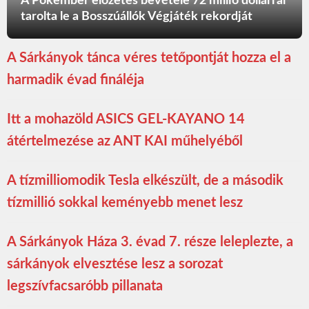
A Pókember előzetes bevétele 72 millió dollárral
tarolta le a Bosszúállók Végjáték rekordját
A Sárkányok tánca véres tetőpontját hozza el a
harmadik évad fináléja
Itt a mohazöld ASICS GEL-KAYANO 14
átértelmezése az ANT KAI műhelyéből
A tízmilliomodik Tesla elkészült, de a második
tízmillió sokkal keményebb menet lesz
A Sárkányok Háza 3. évad 7. része leleplezte, a
sárkányok elvesztése lesz a sorozat
legszívfacsaróbb pillanata