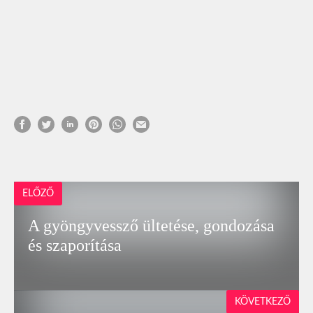
ELŐZŐ
A gyöngyvessző ültetése, gondozása
és szaporítása
KÖVETKEZŐ