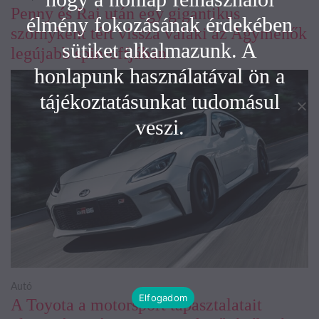
Penny és Raj után egy gigantikus
élmény fokozásának érdekében
szörnyként tért vissza valaki az Agymenők
sütiket alkalmazunk. A
legújabb spin-offjában
honlapunk használatával ön a
tájékoztatásunkat tudomásul
veszi.
Autó
Elfogadom
A Toyota a motorsport tapasztalatait