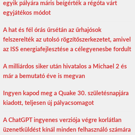
egyik pályára máris beígérték a régóta várt
egyjátékos módot
A hat és fél órás űrsétán az űrhajósok
felszerelték az utolsó rögzítőszerkezetet, amivel
az ISS energiafejlesztése a célegyenesbe fordult
A milliárdos siker után hivatalos a Michael 2 és
már a bemutató éve is megvan
Ingyen kapod meg a Quake 30. születésnapjára
kiadott, teljesen új pályacsomagot
A ChatGPT ingyenes verziója végre korlátlan
üzenetküldést kínál minden felhasználó számára