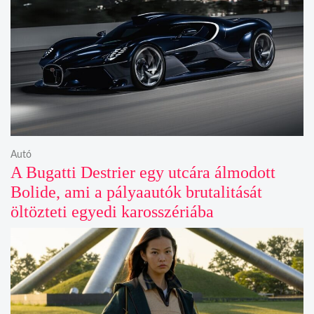
Autó
A Bugatti Destrier egy utcára álmodott
Bolide, ami a pályaautók brutalitását
öltözteti egyedi karosszériába