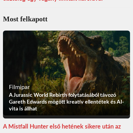
Most felkapott
Filmipar
A Jurassic World Rebirth folytatásából távozó
Gareth Edwards mögött kreatív ellentétek és AI-
vita is állhat
A Mistfall Hunter első hetének sikere után az