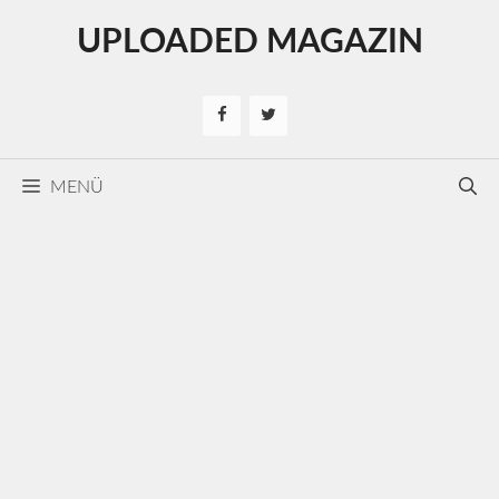
Kilépés
UPLOADED MAGAZIN
a
tartalomba
MENÜ