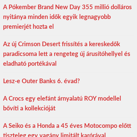
A Pókember Brand New Day 355 millió dolláros
nyitánya minden idők egyik legnagyobb
premierjét hozta el
Az új Crimson Desert frissítés a kereskedők
paradicsoma lett a rengeteg új árusítóhellyel és
eladható portékával
Lesz-e Outer Banks 6. évad?
A Crocs egy elefánt árnyalatú ROY modellel
bővíti a kollekcióját
A Seiko és a Honda a 45 éves Motocompo előtt
tiszteleg egy vagány limitált karórával