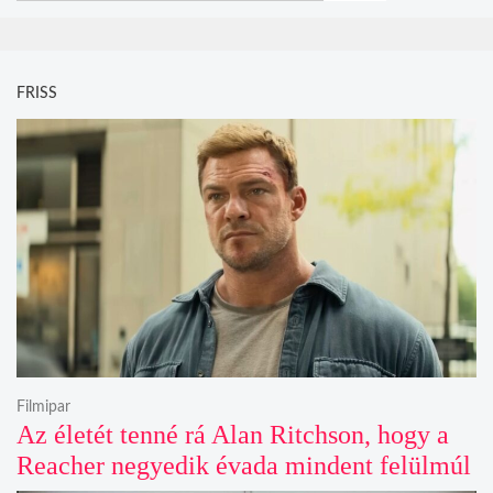
FRISS
Filmipar
Az életét tenné rá Alan Ritchson, hogy a
Reacher negyedik évada mindent felülmúl