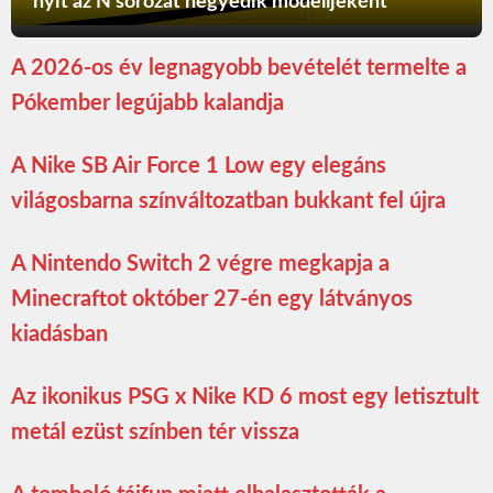
nyit az N sorozat negyedik modelljeként
A 2026-os év legnagyobb bevételét termelte a
Pókember legújabb kalandja
A Nike SB Air Force 1 Low egy elegáns
világosbarna színváltozatban bukkant fel újra
A Nintendo Switch 2 végre megkapja a
Minecraftot október 27-én egy látványos
kiadásban
Az ikonikus PSG x Nike KD 6 most egy letisztult
metál ezüst színben tér vissza