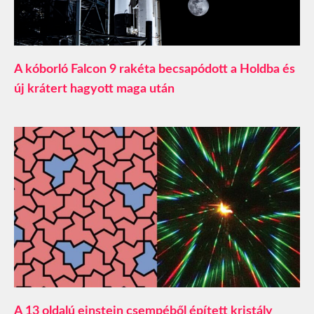
A kóborló Falcon 9 rakéta becsapódott a Holdba és
új krátert hagyott maga után
A 13 oldalú einstein csempéből épített kristály