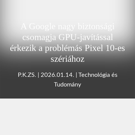
A Google nagy biztonsági
csomagja GPU-javítással
érkezik a problémás Pixel 10-es
szériához
P.K.ZS.
|
2026.01.14.
|
Technológia és
Tudomány