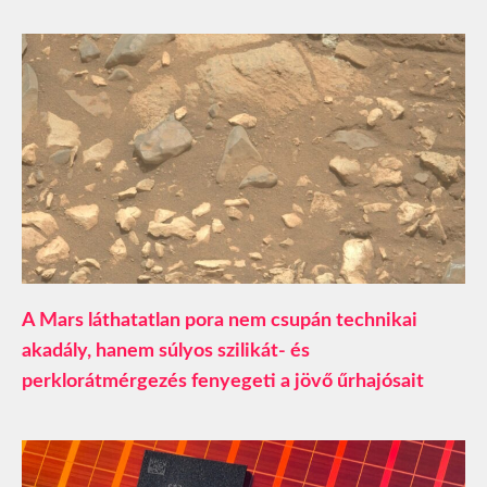
A Mars láthatatlan pora nem csupán technikai
akadály, hanem súlyos szilikát- és
perklorátmérgezés fenyegeti a jövő űrhajósait