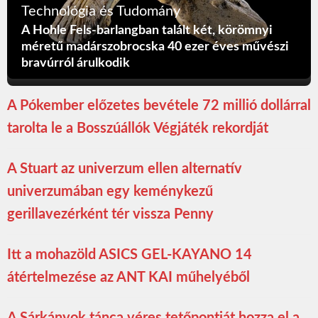
Technológia és Tudomány
A Hohle Fels-barlangban talált két, körömnyi
méretű madárszobrocska 40 ezer éves művészi
bravúrról árulkodik
A Pókember előzetes bevétele 72 millió dollárral
tarolta le a Bosszúállók Végjáték rekordját
A Stuart az univerzum ellen alternatív
univerzumában egy keménykezű
gerillavezérként tér vissza Penny
Itt a mohazöld ASICS GEL-KAYANO 14
átértelmezése az ANT KAI műhelyéből