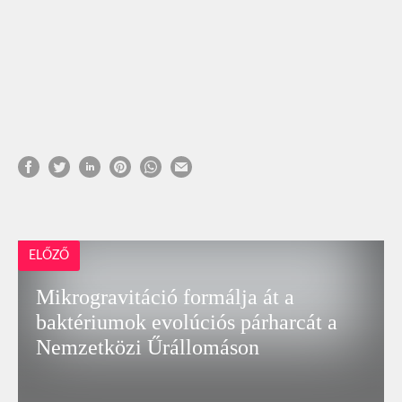
ELŐZŐ
Mikrogravitáció formálja át a
baktériumok evolúciós párharcát a
Nemzetközi Űrállomáson