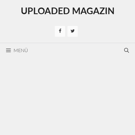
Kilépés
UPLOADED MAGAZIN
a
tartalomba
MENÜ