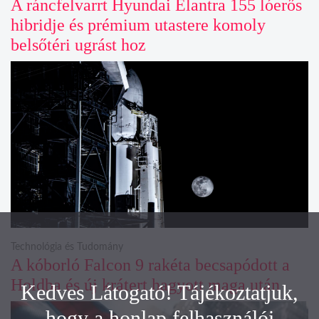
A ráncfelvarrt Hyundai Elantra 155 lóerős
hibridje és prémium utastere komoly
belsőtéri ugrást hoz
Technológia és Tudomány
A kóborló Falcon 9 rakéta becsapódott a
Holdba és új krátert hagyott maga után
Kedves Látogató! Tájékoztatjuk,
hogy a honlap felhasználói