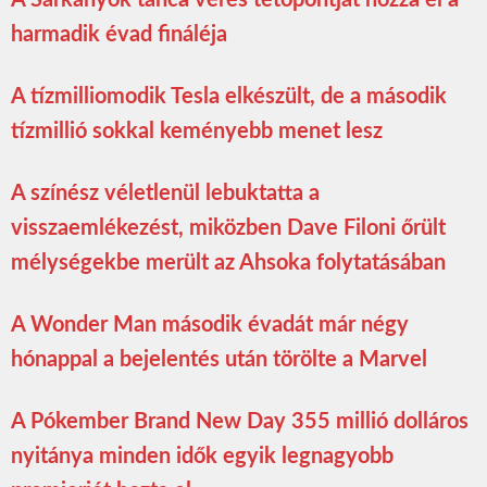
A Sárkányok tánca véres tetőpontját hozza el a
harmadik évad fináléja
A tízmilliomodik Tesla elkészült, de a második
tízmillió sokkal keményebb menet lesz
A színész véletlenül lebuktatta a
visszaemlékezést, miközben Dave Filoni őrült
mélységekbe merült az Ahsoka folytatásában
A Wonder Man második évadát már négy
hónappal a bejelentés után törölte a Marvel
A Pókember Brand New Day 355 millió dolláros
nyitánya minden idők egyik legnagyobb