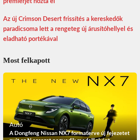
premierjét hozta el
Az új Crimson Desert frissítés a kereskedők
paradicsoma lett a rengeteg új árusítóhellyel és
eladható portékával
Most felkapott
Autó
A Dongfeng Nissan NX7 formaterve új fejezetet