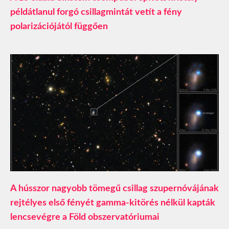
példátlanul forgó csillagmintát vetít a fény
polarizációjától függően
A hússzor nagyobb tömegű csillag szupernóvájának
rejtélyes első fényét gamma-kitörés nélkül kapták
lencsevégre a Föld obszervatóriumai