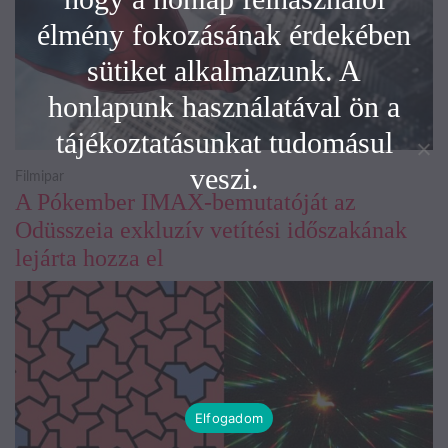
élmény fokozásának érdekében
sütiket alkalmazunk. A
honlapunk használatával ön a
tájékoztatásunkat tudomásul
veszi.
Filmipar
A Pókember IMAX-bemutatóját az
Odüsszeia exkluzív vetítési időszakának
lejárta hozza el
Elfogadom