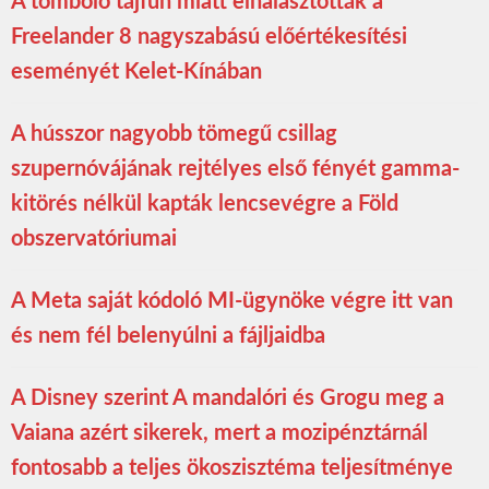
A tomboló tájfun miatt elhalasztották a
Freelander 8 nagyszabású előértékesítési
eseményét Kelet-Kínában
A hússzor nagyobb tömegű csillag
szupernóvájának rejtélyes első fényét gamma-
kitörés nélkül kapták lencsevégre a Föld
obszervatóriumai
A Meta saját kódoló MI-ügynöke végre itt van
és nem fél belenyúlni a fájljaidba
A Disney szerint A mandalóri és Grogu meg a
Vaiana azért sikerek, mert a mozipénztárnál
fontosabb a teljes ökoszisztéma teljesítménye