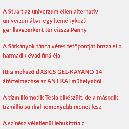
A Stuart az univerzum ellen alternatív
univerzumában egy keménykezű
gerillavezérként tér vissza Penny
A Sárkányok tánca véres tetőpontját hozza el a
harmadik évad fináléja
Itt a mohazöld ASICS GEL-KAYANO 14
átértelmezése az ANT KAI műhelyéből
A tízmilliomodik Tesla elkészült, de a második
tízmillió sokkal keményebb menet lesz
A színész véletlenül lebuktatta a