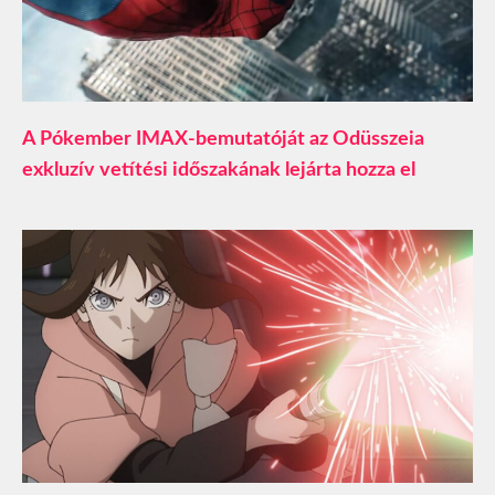
A Pókember IMAX-bemutatóját az Odüsszeia
exkluzív vetítési időszakának lejárta hozza el