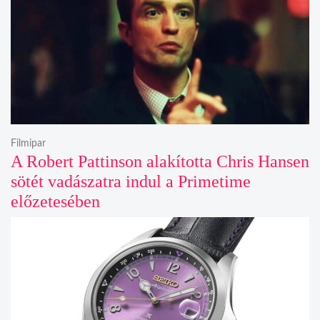
Filmipar
A Robert Pattinson alakította Chris Hansen
sötét vadászatra indul a Primetime
előzetesében