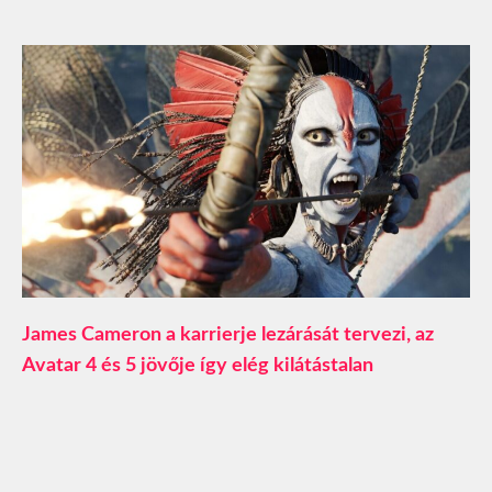
James Cameron a karrierje lezárását tervezi, az
Avatar 4 és 5 jövője így elég kilátástalan