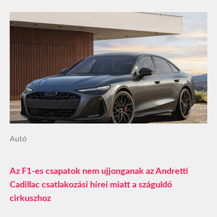
Autó
Az F1-es csapatok nem ujjonganak az Andretti
Cadillac csatlakozási hírei miatt a száguldó
cirkuszhoz