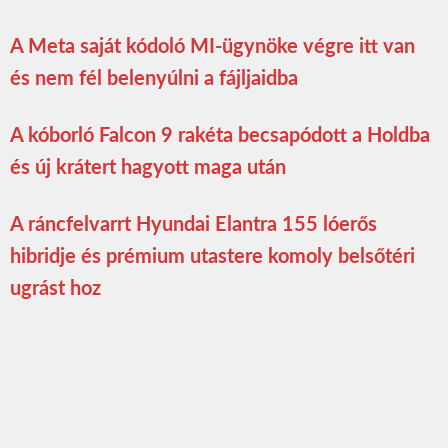
A Meta saját kódoló MI-ügynöke végre itt van
és nem fél belenyúlni a fájljaidba
A kóborló Falcon 9 rakéta becsapódott a Holdba
és új krátert hagyott maga után
A ráncfelvarrt Hyundai Elantra 155 lóerős
hibridje és prémium utastere komoly belsőtéri
ugrást hoz