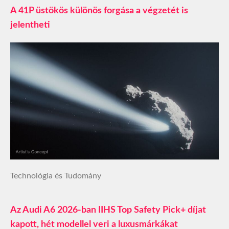
A 41P üstökös különös forgása a végzetét is
jelentheti
Technológia és Tudomány
Az Audi A6 2026-ban IIHS Top Safety Pick+ díjat
kapott, hét modellel veri a luxusmárkákat