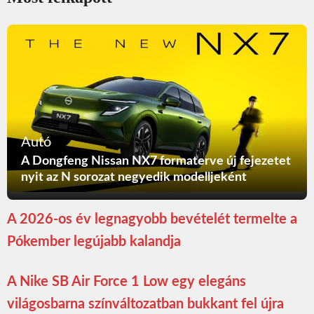
Autó
A Dongfeng Nissan NX7 formaterve új fejezetet
nyit az N sorozat negyedik modelljeként
A 2026-os év legnagyobb bevételét termelte a
Pókember legújabb kalandja
A Nike SB Air Force 1 Low egy elegáns
világosbarna színváltozatban bukkant fel újra