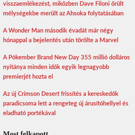
visszaemlékezést, miközben Dave Filoni őrült
mélységekbe merült az Ahsoka folytatásában
A Wonder Man második évadát már négy
hónappal a bejelentés után törölte a Marvel
A Pókember Brand New Day 355 millió dolláros
nyitánya minden idők egyik legnagyobb
premierjét hozta el
Az új Crimson Desert frissítés a kereskedők
paradicsoma lett a rengeteg új árusítóhellyel és
eladható portékával
Most felkapott