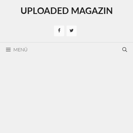
Kilépés
UPLOADED MAGAZIN
a
tartalomba
MENÜ