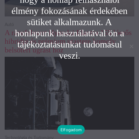
élmény fokozásának érdekében
sütiket alkalmazunk. A
Autó
honlapunk használatával ön a
A ráncfelvarrt Hyundai Elantra 155 lóerős
hibridje és prémium utastere komoly
tájékoztatásunkat tudomásul
belsőtéri ugrást hoz
veszi.
Elfogadom
Technológia és Tudomány