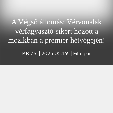
A Végső állomás: Vérvonalak
vérfagyasztó sikert hozott a
mozikban a premier-hétvégéjén!
P.K.ZS.
|
2025.05.19.
|
Filmipar