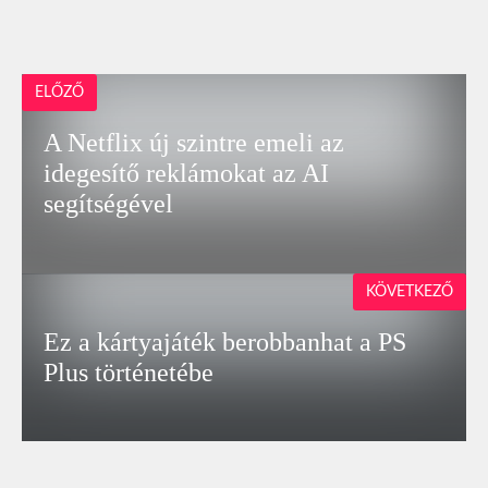
ELŐZŐ
A Netflix új szintre emeli az
idegesítő reklámokat az AI
segítségével
KÖVETKEZŐ
Ez a kártyajáték berobbanhat a PS
Plus történetébe