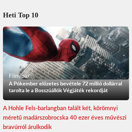
Heti Top 10
Filmipar
A Pókember előzetes bevétele 72 millió dollárral
tarolta le a Bosszúállók Végjáték rekordját
A Hohle Fels-barlangban talált két, körömnyi
méretű madárszobrocska 40 ezer éves művészi
bravúrról árulkodik