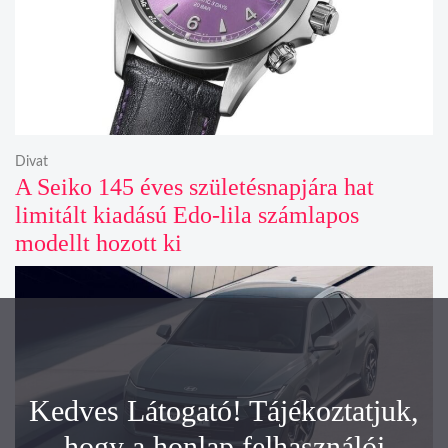
Divat
A Seiko 145 éves születésnapjára hat
limitált kiadású Edo-lila számlapos
modellt hozott ki
Kedves Látogató! Tájékoztatjuk,
hogy a honlap felhasználói