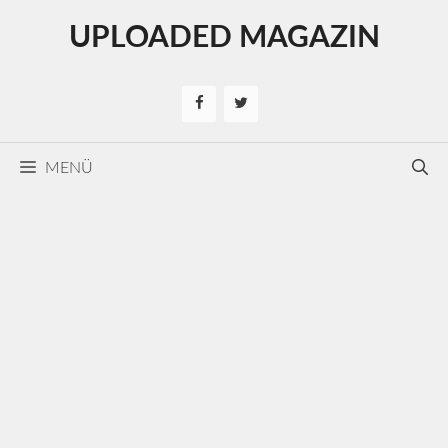
Kilépés
UPLOADED MAGAZIN
a
tartalomba
MENÜ