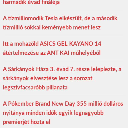
harmadik évad fináléja
A tízmilliomodik Tesla elkészült, de a második
tízmillió sokkal keményebb menet lesz
Itt a mohazöld ASICS GEL-KAYANO 14
átértelmezése az ANT KAI műhelyéből
A Sárkányok Háza 3. évad 7. része leleplezte, a
sárkányok elvesztése lesz a sorozat
legszívfacsaróbb pillanata
A Pókember Brand New Day 355 millió dolláros
nyitánya minden idők egyik legnagyobb
premierjét hozta el