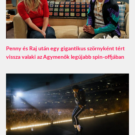
Penny és Raj után egy gigantikus szörnyként tért
vissza valaki az Agymenők legújabb spin-offjában