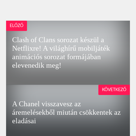
ELŐZŐ
Clash of Clans sorozat készül a
Netflixre! A világhírű mobiljáték
animációs sorozat formájában
elevenedik meg!
KÖVETKEZŐ
A Chanel visszavesz az
áremelésekből miután csökkentek az
eladásai