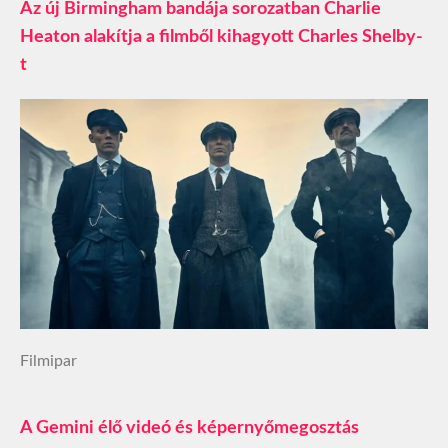
Az új Birmingham bandája sorozatban Charlie
Heaton alakítja a filmből kihagyott Charles Shelby-
t
Filmipar
A Gemini élő videó és képernyőmegosztás