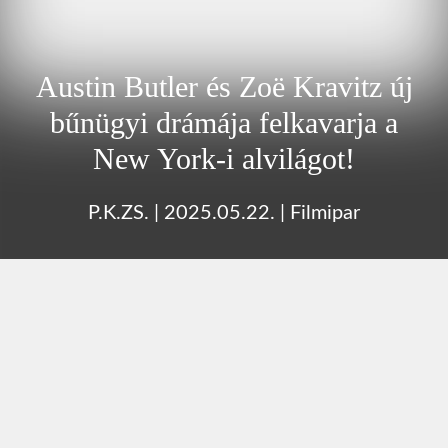
Austin Butler és Zoë Kravitz új
bűnügyi drámája felkavarja a
New York-i alvilágot!
P.K.ZS.
|
2025.05.22.
|
Filmipar