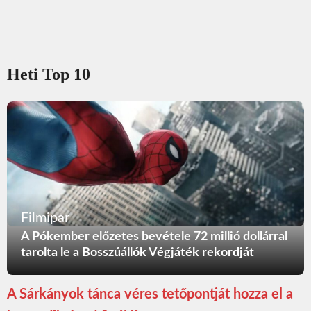
Heti Top 10
Filmipar
A Pókember előzetes bevétele 72 millió dollárral
tarolta le a Bosszúállók Végjáték rekordját
A Sárkányok tánca véres tetőpontját hozza el a