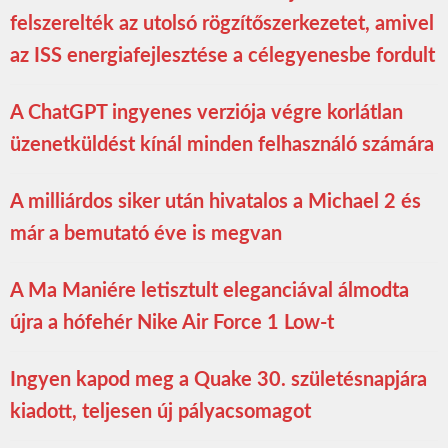
felszerelték az utolsó rögzítőszerkezetet, amivel
az ISS energiafejlesztése a célegyenesbe fordult
A ChatGPT ingyenes verziója végre korlátlan
üzenetküldést kínál minden felhasználó számára
A milliárdos siker után hivatalos a Michael 2 és
már a bemutató éve is megvan
A Ma Maniére letisztult eleganciával álmodta
újra a hófehér Nike Air Force 1 Low-t
Ingyen kapod meg a Quake 30. születésnapjára
kiadott, teljesen új pályacsomagot