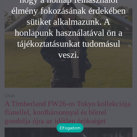
élmény fokozásának érdekében
sütiket alkalmazunk. A
honlapunk használatával ön a
tájékoztatásunkat tudomásul
veszi.
Divat
A Timberland FW26-os Tokyo kollekciója
flanellel, kordbársonnyal és bőrrel
gondolja újra az időtlen örökséget
Elfogadom