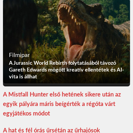
Filmipar
A Jurassic World Rebirth folytatásából távozó
Gareth Edwards mögött kreatív ellentétek és AI-
vita is állhat
A Mistfall Hunter első hetének sikere után az
egyik pályára máris beígérték a régóta várt
egyjátékos módot
A hat és fél órás űrsétán az űrhajósok