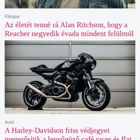
Filmipar
Az életét tenné rá Alan Ritchson, hogy a
Reacher negyedik évada mindent felülmúl
Autó
A Harley-Davidson friss védjegyei
megerősítik a lenyűgöző café racer és flat