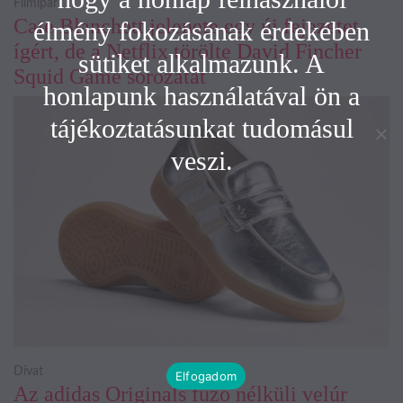
Filmipar
Cate Blanchett jelenete egy új fejezetet
élmény fokozásának érdekében
ígért, de a Netflix törölte David Fincher
sütiket alkalmazunk. A
Squid Game sorozatát
honlapunk használatával ön a
tájékoztatásunkat tudomásul
veszi.
Divat
Elfogadom
Az adidas Originals fűző nélküli velúr