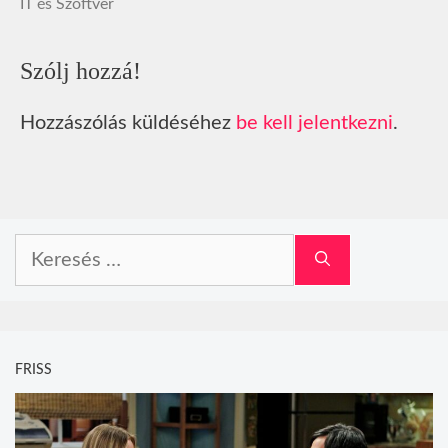
IT és Szoftver
Szólj hozzá!
Hozzászólás küldéséhez
be kell jelentkezni
.
Keresés:
FRISS