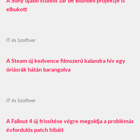
A Sony újabb stúdiót zár be Blundell projektje is
elbukott
IT és Szoftver
A Steam új kedvence filmszerű kalandra hív egy
óriásrák hátán barangolva
IT és Szoftver
A Fallout 4 új frissítése végre megoldja a problémás
évfordulós patch hibáit