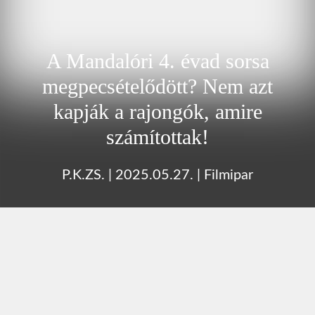
A Mandalóri 4. évad sorsa
megpecsételődött? Nem azt
kapják a rajongók, amire
számítottak!
P.K.ZS.
|
2025.05.27.
|
Filmipar