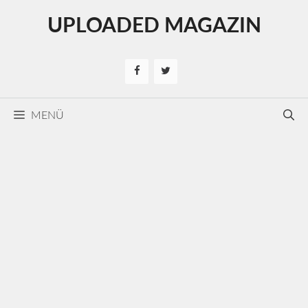
Kilépés
UPLOADED MAGAZIN
a
tartalomba
MENÜ