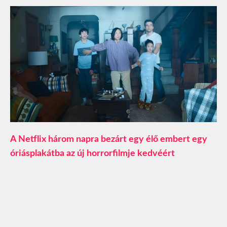
A Netflix három napra bezárt egy élő embert egy
óriásplakátba az új horrorfilmje kedvéért