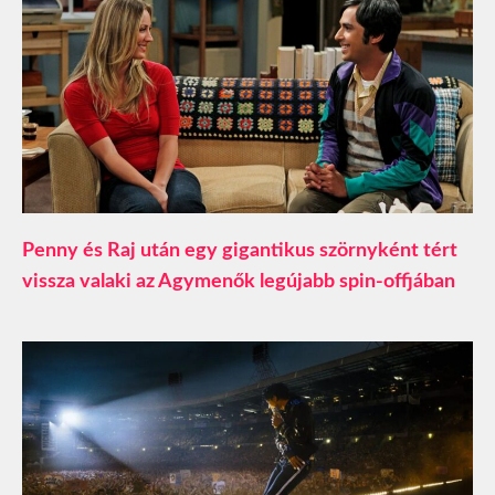
Penny és Raj után egy gigantikus szörnyként tért
vissza valaki az Agymenők legújabb spin-offjában