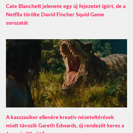
Cate Blanchett jelenete egy új fejezetet ígért, de a
Netflix törölte David Fincher Squid Game
sorozatát
A kasszasiker ellenére kreatív nézeteltérések
miatt távozik Gareth Edwards, új rendezőt keres a