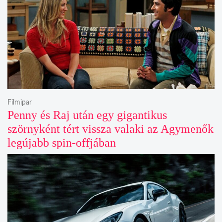
Filmipar
Penny és Raj után egy gigantikus
szörnyként tért vissza valaki az Agymenők
legújabb spin-offjában