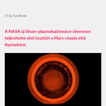
IT és Szoftver
A NASA új lítium-plazmahajtóműve sikeresen
teljesítette első tesztjét a Mars-utazás első
lépéseként