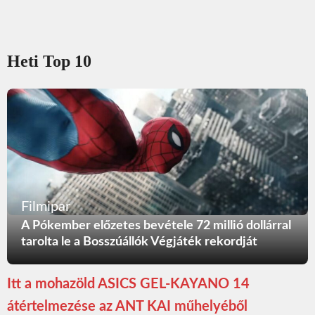
Heti Top 10
Filmipar
A Pókember előzetes bevétele 72 millió dollárral
tarolta le a Bosszúállók Végjáték rekordját
Itt a mohazöld ASICS GEL-KAYANO 14
átértelmezése az ANT KAI műhelyéből