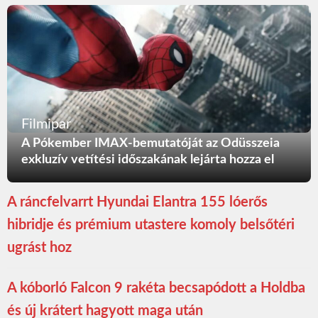
Filmipar
A Pókember IMAX-bemutatóját az Odüsszeia
exkluzív vetítési időszakának lejárta hozza el
A ráncfelvarrt Hyundai Elantra 155 lóerős
hibridje és prémium utastere komoly belsőtéri
ugrást hoz
A kóborló Falcon 9 rakéta becsapódott a Holdba
és új krátert hagyott maga után