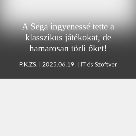
A Sega ingyenessé tette a
klasszikus játékokat, de
hamarosan törli őket!
P.K.ZS.
|
2025.06.19.
|
IT és Szoftver