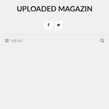
Kilépés
UPLOADED MAGAZIN
a
tartalomba
MENÜ