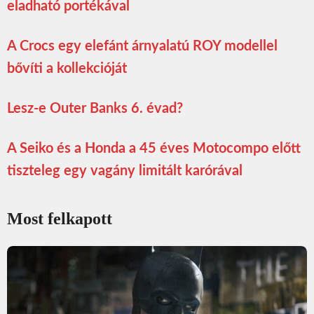
eladható portékával
A Crocs egy elefánt árnyalatú ROY modellel
bővíti a kollekcióját
Lesz-e Outer Banks 6. évad?
A Seiko és a Honda a 45 éves Motocompo előtt
tiszteleg egy vagány limitált karórával
Most felkapott