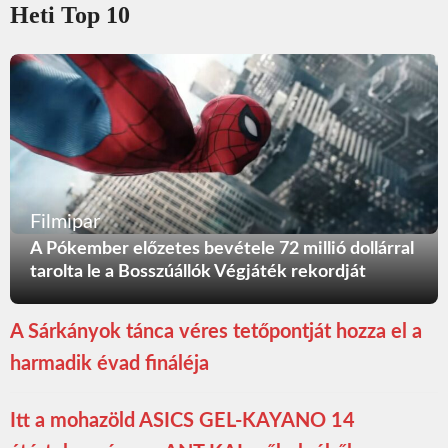
Heti Top 10
Filmipar
A Pókember előzetes bevétele 72 millió dollárral
tarolta le a Bosszúállók Végjáték rekordját
A Sárkányok tánca véres tetőpontját hozza el a
harmadik évad fináléja
Itt a mohazöld ASICS GEL-KAYANO 14