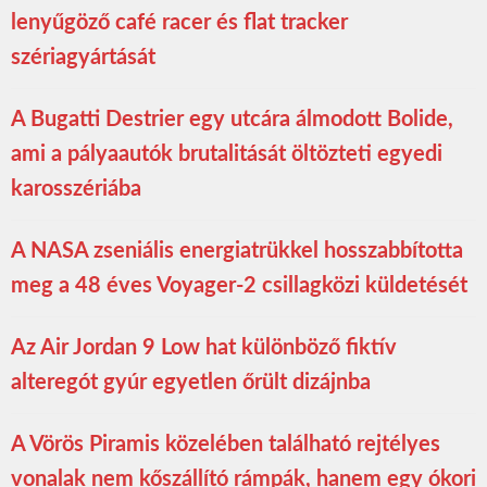
lenyűgöző café racer és flat tracker
szériagyártását
A Bugatti Destrier egy utcára álmodott Bolide,
ami a pályaautók brutalitását öltözteti egyedi
karosszériába
A NASA zseniális energiatrükkel hosszabbította
meg a 48 éves Voyager-2 csillagközi küldetését
Az Air Jordan 9 Low hat különböző fiktív
alteregót gyúr egyetlen őrült dizájnba
A Vörös Piramis közelében található rejtélyes
vonalak nem kőszállító rámpák, hanem egy ókori