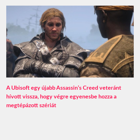
A Ubisoft egy újabb Assassin’s Creed veteránt
hívott vissza, hogy végre egyenesbe hozza a
megtépázott szériát