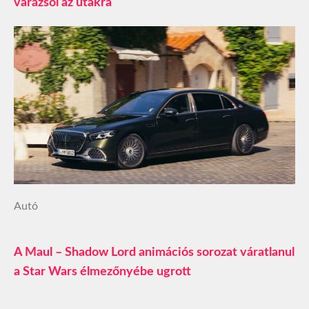
varázsol az utakra
Autó
A Maul – Shadow Lord animációs sorozat váratlanul
a Star Wars élmezőnyébe ugrott