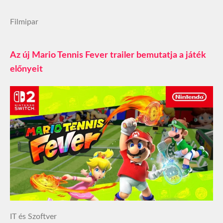
Filmipar
Az új Mario Tennis Fever trailer bemutatja a játék
előnyeit
IT és Szoftver