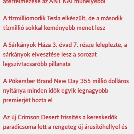
átértelmezése az ANT KAI műhelyéből
A tízmilliomodik Tesla elkészült, de a második
tízmillió sokkal keményebb menet lesz
A Sárkányok Háza 3. évad 7. része leleplezte, a
sárkányok elvesztése lesz a sorozat
legszívfacsaróbb pillanata
A Pókember Brand New Day 355 millió dolláros
nyitánya minden idők egyik legnagyobb
premierjét hozta el
Az új Crimson Desert frissítés a kereskedők
paradicsoma lett a rengeteg új árusítóhellyel és