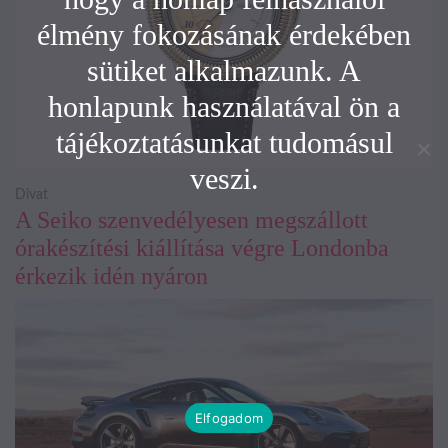
élmény fokozásának érdekében
sütiket alkalmazunk. A
honlapunk használatával ön a
tájékoztatásunkat tudomásul
veszi.
Divat
A Seiko szenvedélyesen megszállott
órakészítési kiállítása végre Londonba
érkezik idén nyáron
Elfogadom