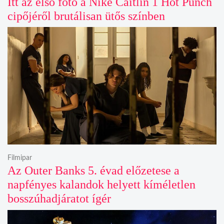
Itt az első fotó a Nike Caitlin 1 Hot Punch
cipőjéről brutálisan ütős színben
Filmipar
Az Outer Banks 5. évad előzetese a
napfényes kalandok helyett kíméletlen
bosszúhadjáratot ígér