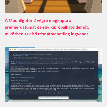
A Moonlighter 2 végre megkapta a
premierdátumát és egy kipróbálható demót,
miközben az első rész átmenetileg ingyenes