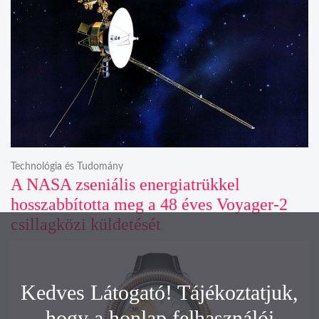
Technológia és Tudomány
A NASA zseniális energiatrükkel
hosszabbította meg a 48 éves Voyager-2
csillagközi küldetését
Kedves Látogató! Tájékoztatjuk,
hogy a honlap felhasználói