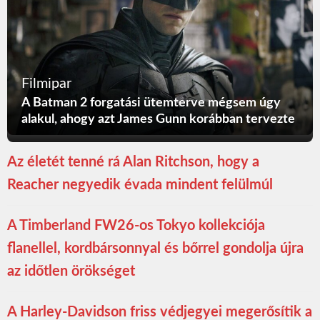
Filmipar
A Batman 2 forgatási ütemterve mégsem úgy
alakul, ahogy azt James Gunn korábban tervezte
Az életét tenné rá Alan Ritchson, hogy a
Reacher negyedik évada mindent felülmúl
A Timberland FW26-os Tokyo kollekciója
flanellel, kordbársonnyal és bőrrel gondolja újra
az időtlen örökséget
A Harley-Davidson friss védjegyei megerősítik a