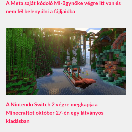
A Meta saját kódoló MI-ügynöke végre itt van és
nem fél belenyúlni a fájljaidba
A Nintendo Switch 2 végre megkapja a
Minecraftot október 27-én egy látványos
kiadásban