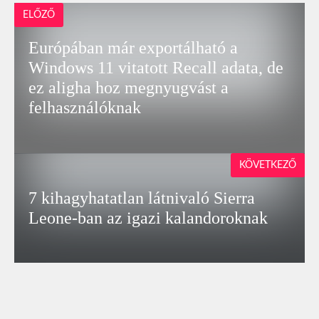
ELŐZŐ
Európában már exportálható a
Windows 11 vitatott Recall adata, de
ez aligha hoz megnyugvást a
felhasználóknak
KÖVETKEZŐ
7 kihagyhatatlan látnivaló Sierra
Leone-ban az igazi kalandoroknak