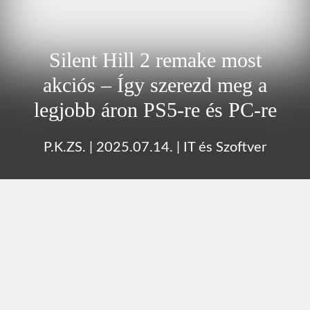
Silent Hill 2 remake most
akciós – Így szerezd meg a
legjobb áron PS5-re és PC-re
P.K.ZS.
|
2025.07.14.
|
IT és Szoftver