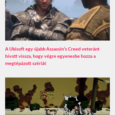
A Ubisoft egy újabb Assassin’s Creed veteránt
hívott vissza, hogy végre egyenesbe hozza a
megtépázott szériát