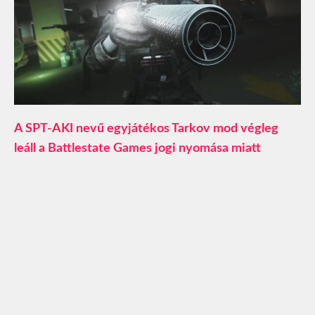
A SPT-AKI nevű egyjátékos Tarkov mod végleg
leáll a Battlestate Games jogi nyomása miatt