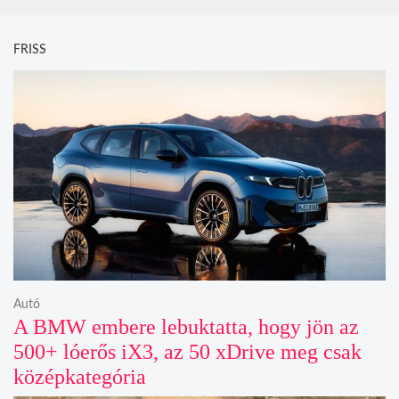
FRISS
Autó
A BMW embere lebuktatta, hogy jön az
500+ lóerős iX3, az 50 xDrive meg csak
középkategória