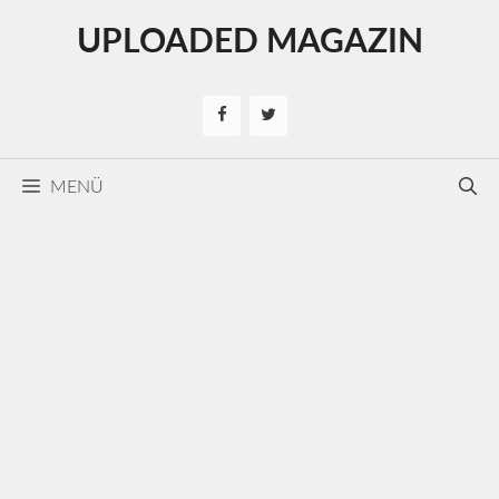
Kilépés
UPLOADED MAGAZIN
a
tartalomba
MENÜ