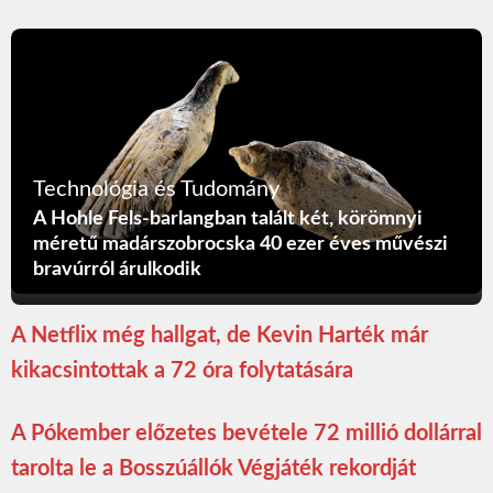
Technológia és Tudomány
A Hohle Fels-barlangban talált két, körömnyi
méretű madárszobrocska 40 ezer éves művészi
bravúrról árulkodik
A Netflix még hallgat, de Kevin Harték már
kikacsintottak a 72 óra folytatására
A Pókember előzetes bevétele 72 millió dollárral
tarolta le a Bosszúállók Végjáték rekordját