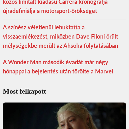
közös limitált kiadású Carrera kronográfja
újradefiniálja a motorsport-örökséget
A színész véletlenül lebuktatta a
visszaemlékezést, miközben Dave Filoni őrült
mélységekbe merült az Ahsoka folytatásában
A Wonder Man második évadát már négy
hónappal a bejelentés után törölte a Marvel
Most felkapott