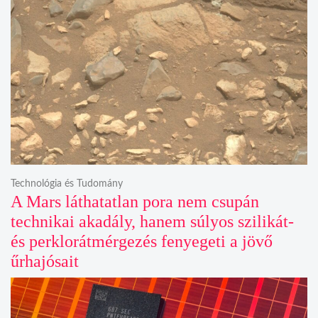
Technológia és Tudomány
A Mars láthatatlan pora nem csupán
technikai akadály, hanem súlyos szilikát-
és perklorátmérgezés fenyegeti a jövő
űrhajósait