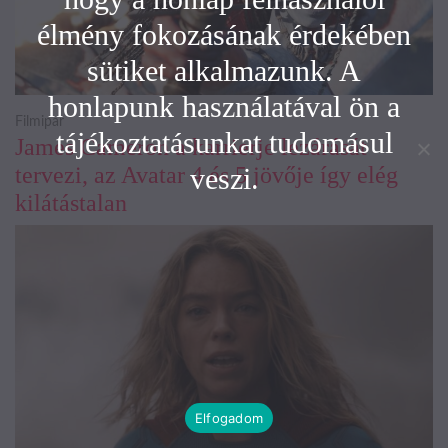
élmény fokozásának érdekében
sütiket alkalmazunk. A
honlapunk használatával ön a
Filmipar
tájékoztatásunkat tudomásul
James Cameron a karrierje lezárását
tervezi, az Avatar 4 és 5 jövője így elég
veszi.
kilátástalan
Elfogadom