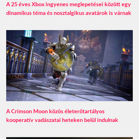
A 25 éves Xbox ingyenes meglepetései között egy
dinamikus téma és nosztalgikus avatárok is várnak
A Crimson Moon közös életerőtartályos
kooperatív vadászatai heteken belül indulnak