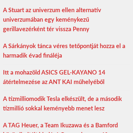
A Stuart az univerzum ellen alternatív
univerzumában egy keménykezű
gerillavezérként tér vissza Penny
A Sárkányok tánca véres tetőpontját hozza el a
harmadik évad fináléja
Itt a mohazöld ASICS GEL-KAYANO 14
átértelmezése az ANT KAI műhelyéből
A tízmilliomodik Tesla elkészült, de a második
tízmillió sokkal keményebb menet lesz
A TAG Heuer, a Team Ikuzawa és a Bamford