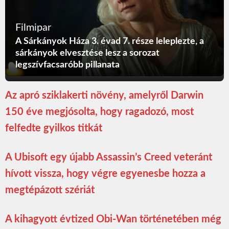
Filmipar
A Sárkányok Háza 3. évad 7. része leleplezte, a
sárkányok elvesztése lesz a sorozat
legszívfacsaróbb pillanata
Az apró sziklakerti növény, amelyről Darwin
150 éve megjósolta, hogy ragadozó, most
felfedte gyilkos titkát
A Ubisoft egy újabb Assassin’s Creed veteránt
hívott vissza, hogy végre egyenesbe hozza a
megtépázott szériát
A kihagyott évtized Obi-Wan történetében még