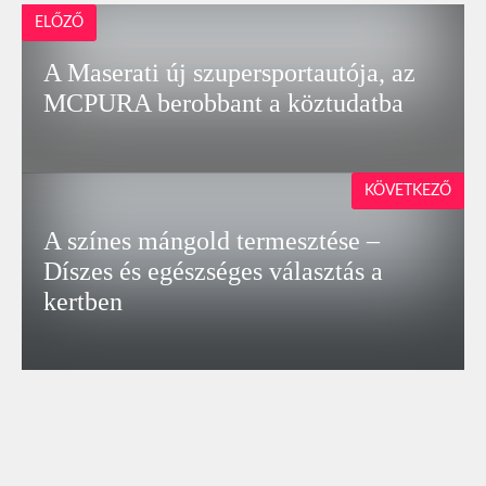
ELŐZŐ
A Maserati új szupersportautója, az
MCPURA berobbant a köztudatba
KÖVETKEZŐ
A színes mángold termesztése –
Díszes és egészséges választás a
kertben