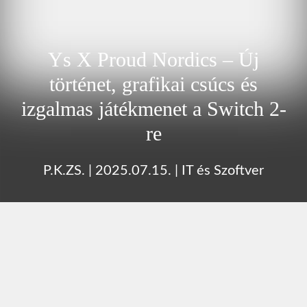
Ys X Proud Nordics – Új
történet, grafikai csúcs és
izgalmas játékmenet a Switch 2-
re
P.K.ZS.
|
2025.07.15.
|
IT és Szoftver