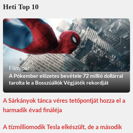
Heti Top 10
Filmipar
A Pókember előzetes bevétele 72 millió dollárral
tarolta le a Bosszúállók Végjáték rekordját
A Sárkányok tánca véres tetőpontját hozza el a
harmadik évad fináléja
A tízmilliomodik Tesla elkészült, de a második