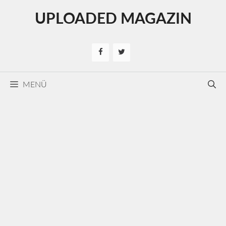
Kilépés
UPLOADED MAGAZIN
a
tartalomba
MENÜ