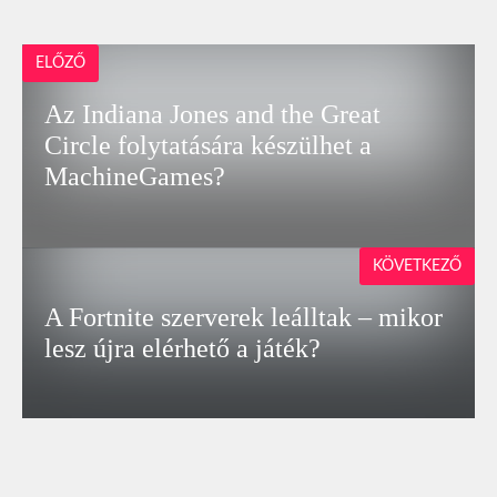
ELŐZŐ
Az Indiana Jones and the Great
Circle folytatására készülhet a
MachineGames?
KÖVETKEZŐ
A Fortnite szerverek leálltak – mikor
lesz újra elérhető a játék?