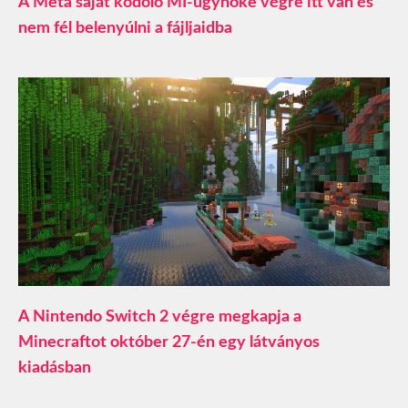
A Meta saját kódoló MI-ügynöke végre itt van és
nem fél belenyúlni a fájljaidba
A Nintendo Switch 2 végre megkapja a
Minecraftot október 27-én egy látványos
kiadásban