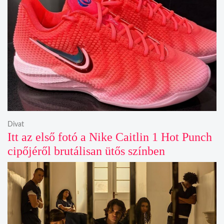
Divat
Itt az első fotó a Nike Caitlin 1 Hot Punch
cipőjéről brutálisan ütős színben