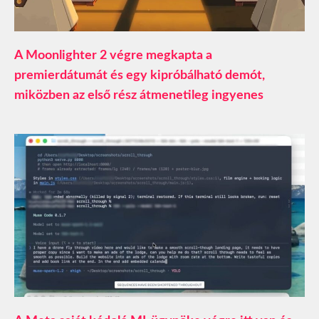
A Moonlighter 2 végre megkapta a
premierdátumát és egy kipróbálható demót,
miközben az első rész átmenetileg ingyenes