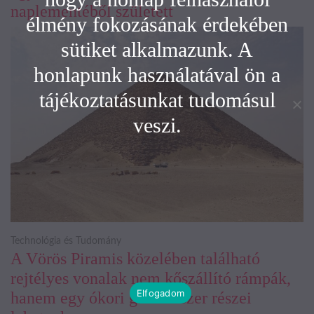
naplementéből született
élmény fokozásának érdekében
sütiket alkalmazunk. A
honlapunk használatával ön a
tájékoztatásunkat tudomásul
veszi.
Technológia és Tudomány
A Vörös Piramis közelében található
rejtélyes vonalak nem kőszállító rámpák,
Elfogadom
hanem egy ókori gátrendszer részei