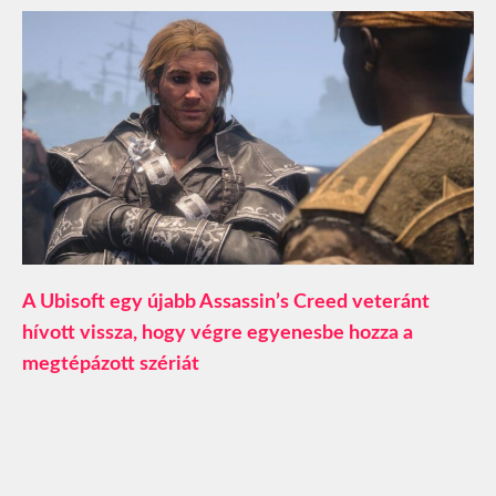
A Ubisoft egy újabb Assassin’s Creed veteránt
hívott vissza, hogy végre egyenesbe hozza a
megtépázott szériát