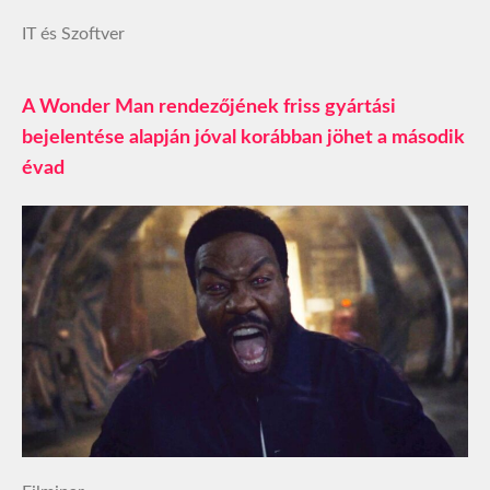
IT és Szoftver
A Wonder Man rendezőjének friss gyártási
bejelentése alapján jóval korábban jöhet a második
évad