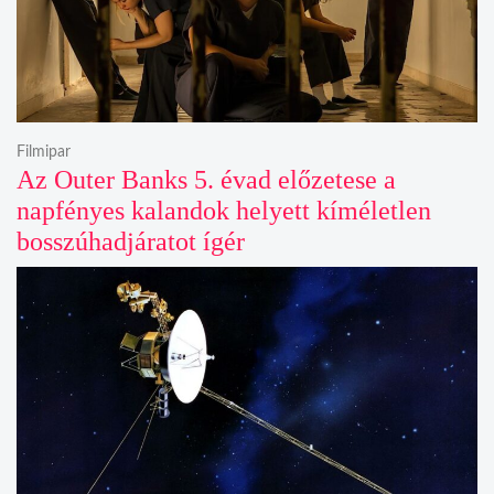
Filmipar
Az Outer Banks 5. évad előzetese a
napfényes kalandok helyett kíméletlen
bosszúhadjáratot ígér