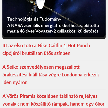
Technológia és Tudomány
A NASA zseniális energiatrükkel hosszabbította
meg a 48 éves Voyager-2 csillagközi küldetését
Itt az első fotó a Nike Caitlin 1 Hot Punch
cipőjéről brutálisan ütős színben
A Seiko szenvedélyesen megszállott
órakészítési kiállítása végre Londonba érkezik
idén nyáron
A Vörös Piramis közelében található rejtélyes
vonalak nem kőszállító rámpák, hanem egy ókori