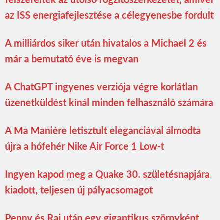
az ISS energiafejlesztése a célegyenesbe fordult
A milliárdos siker után hivatalos a Michael 2 és
már a bemutató éve is megvan
A ChatGPT ingyenes verziója végre korlátlan
üzenetküldést kínál minden felhasználó számára
A Ma Maniére letisztult eleganciával álmodta
újra a hófehér Nike Air Force 1 Low-t
Ingyen kapod meg a Quake 30. születésnapjára
kiadott, teljesen új pályacsomagot
Penny és Raj után egy gigantikus szörnyként