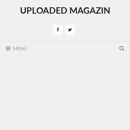
Kilépés
UPLOADED MAGAZIN
a
tartalomba
MENÜ