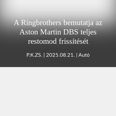
A Ringbrothers bemutatja az
Aston Martin DBS teljes
restomod frissítését
P.K.ZS.
|
2025.08.21.
|
Autó