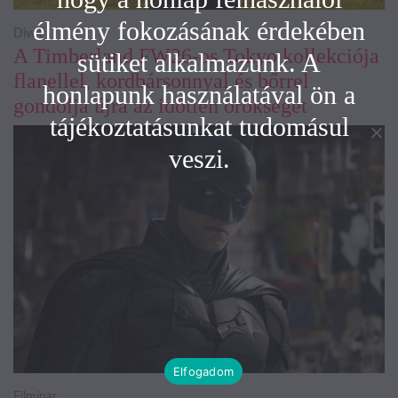
élmény fokozásának érdekében
Divat
A Timberland FW26-os Tokyo kollekciója
sütiket alkalmazunk. A
flanellel, kordbársonnyal és bőrrel
honlapunk használatával ön a
gondolja újra az időtlen örökséget
tájékoztatásunkat tudomásul
veszi.
Elfogadom
Filmipar