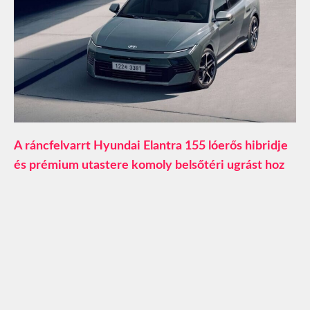
A ráncfelvarrt Hyundai Elantra 155 lóerős hibridje
és prémium utastere komoly belsőtéri ugrást hoz