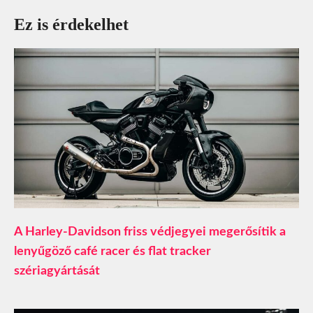
Ez is érdekelhet
A Harley-Davidson friss védjegyei megerősítik a
lenyűgöző café racer és flat tracker
szériagyártását