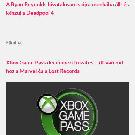
A Ryan Reynolds hivatalosan is újra munkába állt és
készül a Deadpool 4
Filmipar
Xbox Game Pass decemberi frissítés – itt van mit
hoz a Marvel és a Lost Records