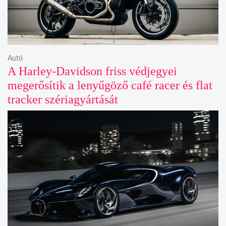
Autó
A Harley-Davidson friss védjegyei
megerősítik a lenyűgöző café racer és flat
tracker szériagyártását