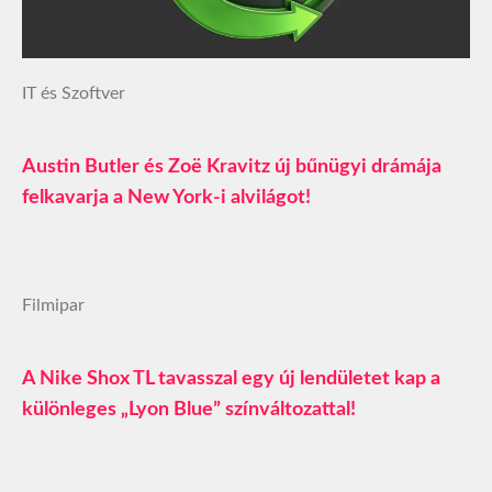
IT és Szoftver
Austin Butler és Zoë Kravitz új bűnügyi drámája
felkavarja a New York-i alvilágot!
Filmipar
A Nike Shox TL tavasszal egy új lendületet kap a
különleges „Lyon Blue” színváltozattal!