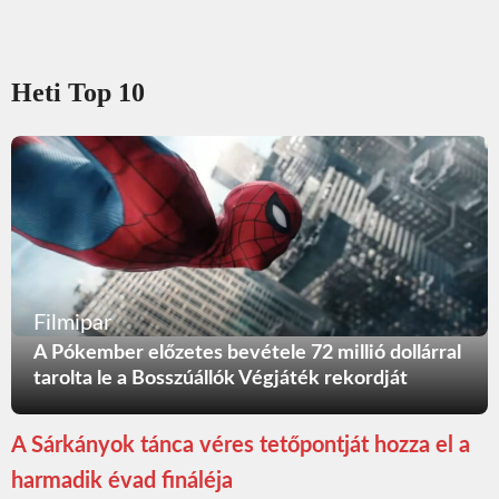
Heti Top 10
Filmipar
A Pókember előzetes bevétele 72 millió dollárral
tarolta le a Bosszúállók Végjáték rekordját
A Sárkányok tánca véres tetőpontját hozza el a
harmadik évad fináléja