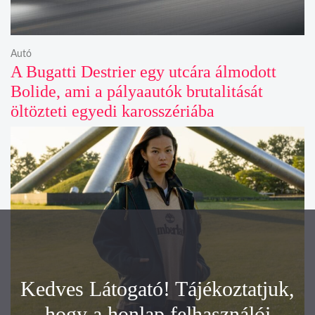
Autó
A Bugatti Destrier egy utcára álmodott
Bolide, ami a pályaautók brutalitását
öltözteti egyedi karosszériába
Kedves Látogató! Tájékoztatjuk,
hogy a honlap felhasználói