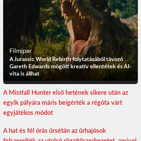
Filmipar
A Jurassic World Rebirth folytatásából távozó
Gareth Edwards mögött kreatív ellentétek és AI-
vita is állhat
A Mistfall Hunter első hetének sikere után az
egyik pályára máris beígérték a régóta várt
egyjátékos módot
A hat és fél órás űrsétán az űrhajósok
felszerelték az utolsó rögzítőszerkezetet, amivel