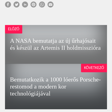
ELŐZŐ
A NASA bemutatja az új űrhajósait
és készül az Artemis II holdmisszióra
KÖVETKEZŐ
Bemutatkozik a 1000 lóerős Porsche-
restomod a modern kor
technológiájával