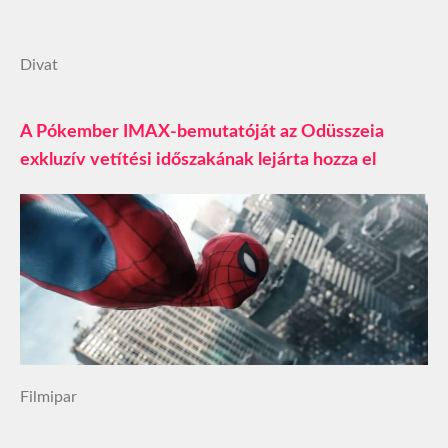
Divat
A Pókember IMAX-bemutatóját az Odüsszeia
exkluzív vetítési időszakának lejárta hozza el
Filmipar