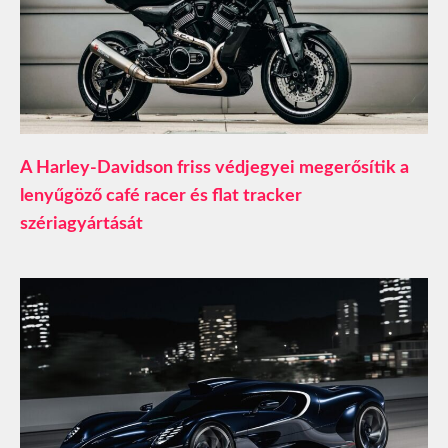
A Harley-Davidson friss védjegyei megerősítik a
lenyűgöző café racer és flat tracker
szériagyártását