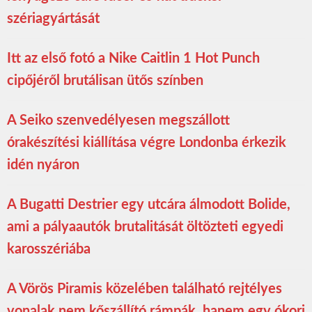
szériagyártását
Itt az első fotó a Nike Caitlin 1 Hot Punch
cipőjéről brutálisan ütős színben
A Seiko szenvedélyesen megszállott
órakészítési kiállítása végre Londonba érkezik
idén nyáron
A Bugatti Destrier egy utcára álmodott Bolide,
ami a pályaautók brutalitását öltözteti egyedi
karosszériába
A Vörös Piramis közelében található rejtélyes
vonalak nem kőszállító rámpák, hanem egy ókori