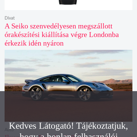
Divat
A Seiko szenvedélyesen megszállott
órakészítési kiállítása végre Londonba
érkezik idén nyáron
Kedves Látogató! Tájékoztatjuk,
Autó
hogy a honlap felhasználói