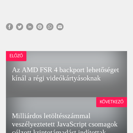
ELŐZŐ
Az AMD FSR 4 backport lehetőséget
kínál a régi videókártyásoknak
KÖVETKEZŐ
Milliárdos letöltésszámmal
veszélyeztetett JavaScript csomagok
célzott kriptotámadást indítottak