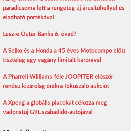
paradicsoma lett a rengeteg új árusítóhellyel és
eladható portékával
Lesz-e Outer Banks 6. évad?
A Seiko és a Honda a 45 éves Motocompo előtt
tiszteleg egy vagány limitált karórával
A Pharrell Williams-féle JOOPITER először
rendez kizárólag órákra fókuszáló aukciót
A Xpeng a globális piacokat célozza meg
vadonatúj G9L szabadidő-autójával