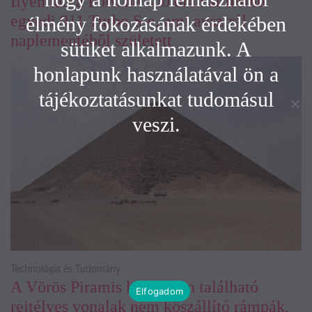
Ilyen lett a Porsche 300 órán át festett
egyedi 911 Turbo S-e, ami ausztrál
élmény fokozásának érdekében
naplementéből született
sütiket alkalmazunk. A
honlapunk használatával ön a
tájékoztatásunkat tudomásul
veszi.
Technológia és Tudomány
A Vörös Piramis közelében található
Elfogadom
rejtélyes vonalak nem kőszállító rámpák,