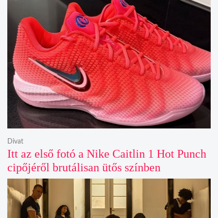
Divat
Itt az első fotó a Nike Caitlin 1 Hot Punch
cipőjéről brutálisan ütős színben