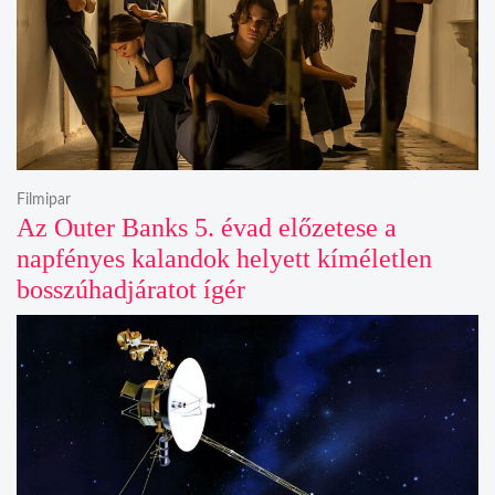
Filmipar
Az Outer Banks 5. évad előzetese a
napfényes kalandok helyett kíméletlen
bosszúhadjáratot ígér