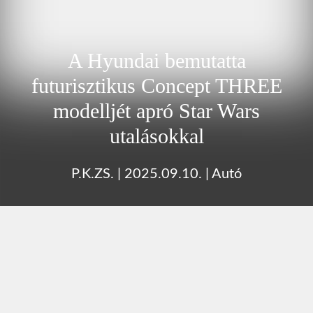
A Hyundai bemutatta
futurisztikus Concept THREE
modelljét apró Star Wars
utalásokkal
P.K.ZS.
|
2025.09.10.
|
Autó