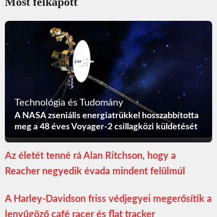
Most felkapott
Technológia és Tudomány
A NASA zseniális energiatrükkel hosszabbította
meg a 48 éves Voyager-2 csillagközi küldetését
Az életét tenné rá Alan Ritchson, hogy a
Reacher negyedik évada mindent felülmúl
A Harley-Davidson friss védjegyei megerősítik a
lenyűgöző café racer és flat tracker