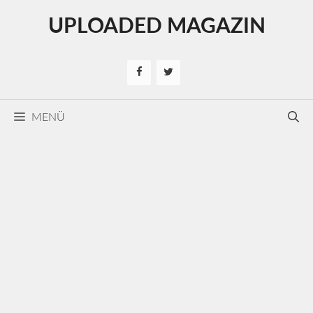
Kilépés
UPLOADED MAGAZIN
a
tartalomba
MENÜ