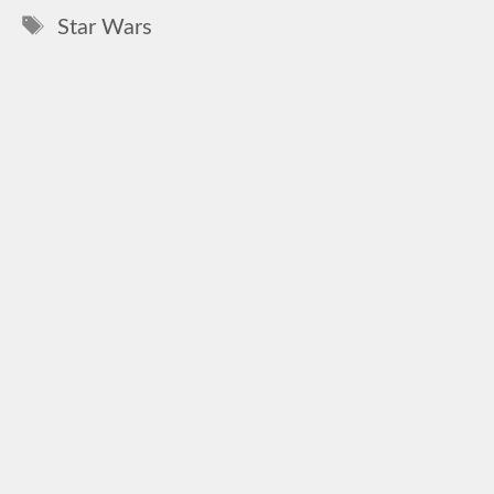
Címkék
Star Wars