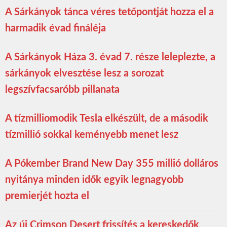
A Sárkányok tánca véres tetőpontját hozza el a
harmadik évad fináléja
A Sárkányok Háza 3. évad 7. része leleplezte, a
sárkányok elvesztése lesz a sorozat
legszívfacsaróbb pillanata
A tízmilliomodik Tesla elkészült, de a második
tízmillió sokkal keményebb menet lesz
A Pókember Brand New Day 355 millió dolláros
nyitánya minden idők egyik legnagyobb
premierjét hozta el
Az új Crimson Desert frissítés a kereskedők