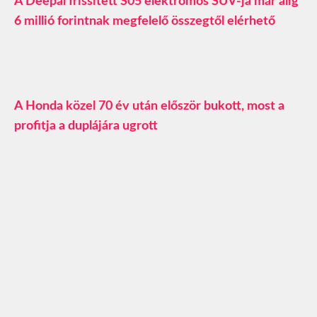
A Deepal frissített S05 elektromos SUV-ja már alig
6 millió forintnak megfelelő összegtől elérhető
A Honda közel 70 év után először bukott, most a
profitja a duplájára ugrott