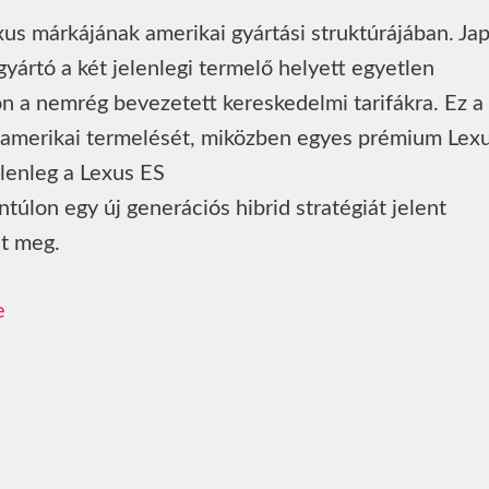
xus márkájának amerikai gyártási struktúrájában. Ja
gyártó a két jelenlegi termelő helyett egyetlen
on a nemrég bevezetett kereskedelmi tarifákra. Ez a
ek amerikai termelését, miközben egyes prémium Lex
elenleg a Lexus ES
túlon egy új generációs hibrid stratégiát jelent
nt meg.
e