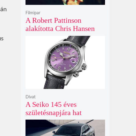
pán
Filmipar
A Robert Pattinson
alakította Chris Hansen
sötét vadászatra indul a
us
Primetime előzetesében
Divat
A Seiko 145 éves
születésnapjára hat
limitált kiadású Edo-lila
számlapos modellt hozott