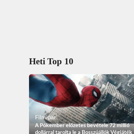
Heti Top 10
Filmipar
A Pókember előzetes bevétele 72 millió
dollárral tarolta le a Bosszúállók Végjáték