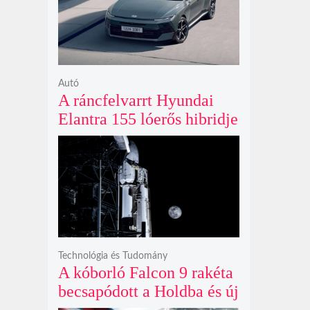
ki
Autó
A ráncfelvarrt Hyundai
Elantra 155 lóerős hibridje
és prémium utastere
komoly belsőtéri ugrást
hoz
Technológia és Tudomány
A kóborló Falcon 9 rakéta
becsapódott a Holdba és új