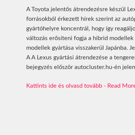
A Toyota jelentős átrendezésre készül Le
forrásokból érkezett hírek szerint az autó
gyártóhelyre koncentrál, hogy így reagálj
változás erősíteni fogja a hibrid modell
modellek gyártása visszakerül Japánba. J
A A Lexus gyártási átrendezése a tengeren
bejegyzés először autocluster.hu-én jele
Read Mor