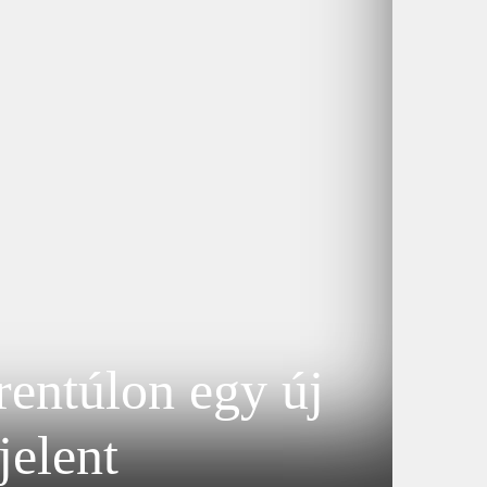
rentúlon egy új
jelent