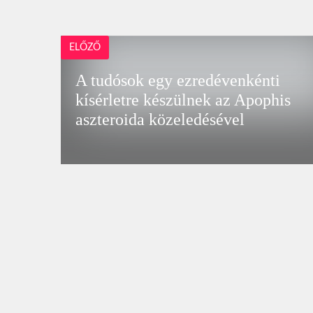
ELŐZŐ
A tudósok egy ezredévenkénti
kísérletre készülnek az Apophis
aszteroida közeledésével