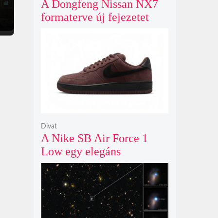
A Dongfeng Nissan NX7
formaterve új fejezetet
nyit az N sorozat negyedik
modelljeként
Divat
A Nike SB Air Force 1
Low egy elegáns
világosbarna
színváltozatban bukkant
fel újra