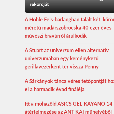
rekordját
A Hohle Fels-barlangban talált két, kör
méretű madárszobrocska 40 ezer éves
művészi bravúrról árulkodik
A Stuart az univerzum ellen alternatív
univerzumában egy keménykezű
gerillavezérként tér vissza Penny
A Sárkányok tánca véres tetőpontját ho
el a harmadik évad fináléja
Itt a mohazöld ASICS GEL-KAYANO 14
átértelmezése az ANT KAI műhelyéből