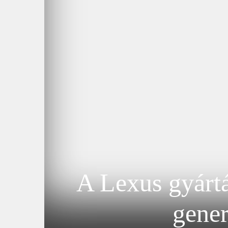
A Lexus gyártá
gener