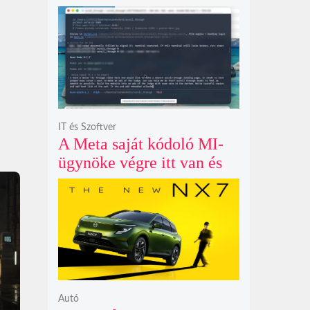
példátlanul forgó
csillagmintát vetít a fény
polarizációjától függően
IT és Szoftver
A Meta saját kódoló MI-
ügynöke végre itt van és
nem fél belenyúlni a
fájljaidba
Autó