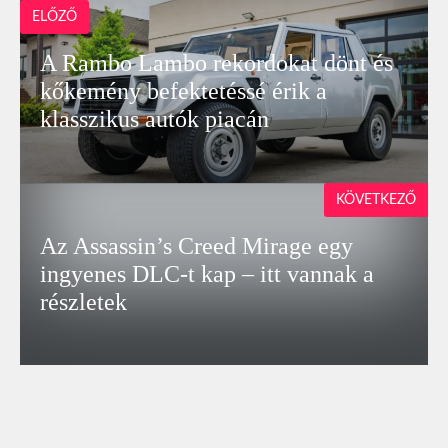
ELŐZŐ
A Rambo Lambo rekordokat dönt és
kőkemény befektetéssé érik a
klasszikus autók piacán
KÖVETKEZŐ
Az Assassin’s Creed Mirage egy
ingyenes DLC-t kap – itt vannak a
részletek