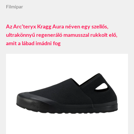
Filmipar
Az Arc’teryx Kragg Aura néven egy szellős,
ultrakönnyű regeneráló mamusszal rukkolt elő,
amit a lábad imádni fog