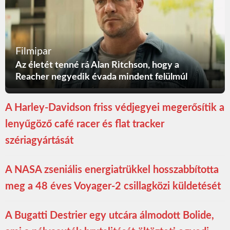
Filmipar
Az életét tenné rá Alan Ritchson, hogy a
Reacher negyedik évada mindent felülmúl
A Harley-Davidson friss védjegyei megerősítik a
lenyűgöző café racer és flat tracker
szériagyártását
A NASA zseniális energiatrükkel hosszabbította
meg a 48 éves Voyager-2 csillagközi küldetését
A Bugatti Destrier egy utcára álmodott Bolide,