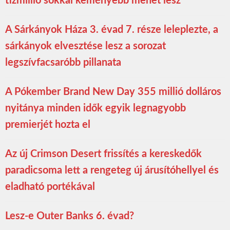
tízmillió sokkal keményebb menet lesz
A Sárkányok Háza 3. évad 7. része leleplezte, a
sárkányok elvesztése lesz a sorozat
legszívfacsaróbb pillanata
A Pókember Brand New Day 355 millió dolláros
nyitánya minden idők egyik legnagyobb
premierjét hozta el
Az új Crimson Desert frissítés a kereskedők
paradicsoma lett a rengeteg új árusítóhellyel és
eladható portékával
Lesz-e Outer Banks 6. évad?