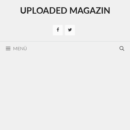
Kilépés
UPLOADED MAGAZIN
a
tartalomba
MENÜ