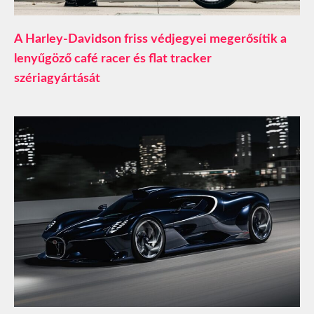
A Harley-Davidson friss védjegyei megerősítik a
lenyűgöző café racer és flat tracker
szériagyártását