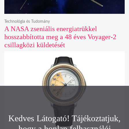
Technológia és Tudomány
A NASA zseniális energiatrükkel
hosszabbította meg a 48 éves Voyager-2
csillagközi küldetését
Kedves Látogató! Tájékoztatjuk,
hogy a honlap felhasználói