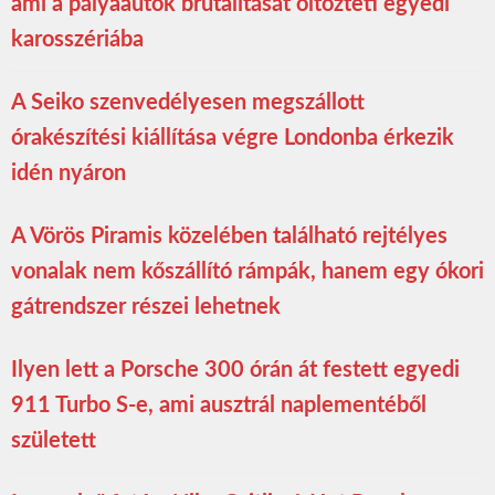
ami a pályaautók brutalitását öltözteti egyedi
karosszériába
A Seiko szenvedélyesen megszállott
órakészítési kiállítása végre Londonba érkezik
idén nyáron
A Vörös Piramis közelében található rejtélyes
vonalak nem kőszállító rámpák, hanem egy ókori
gátrendszer részei lehetnek
Ilyen lett a Porsche 300 órán át festett egyedi
911 Turbo S-e, ami ausztrál naplementéből
született