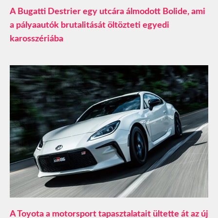
A Bugatti Destrier egy utcára álmodott Bolide, ami
a pályaautók brutalitását öltözteti egyedi
karosszériába
A Toyota a motorsport tapasztalatait ültette át az új