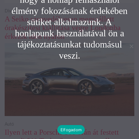
élmény fokozásának érdekében
Divat
A Seiko szenvedélyesen megszállott
sütiket alkalmazunk. A
órakészítési kiállítása végre Londonba
honlapunk használatával ön a
érkezik idén nyáron
tájékoztatásunkat tudomásul
veszi.
Autó
Elfogadom
Ilyen lett a Porsche 300 órán át festett