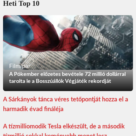
Heti Top 10
Filmipar
A Pókember előzetes bevétele 72 millió dollárral
tarolta le a Bosszúállók Végjáték rekordját
A Sárkányok tánca véres tetőpontját hozza el a
harmadik évad fináléja
A tízmilliomodik Tesla elkészült, de a második