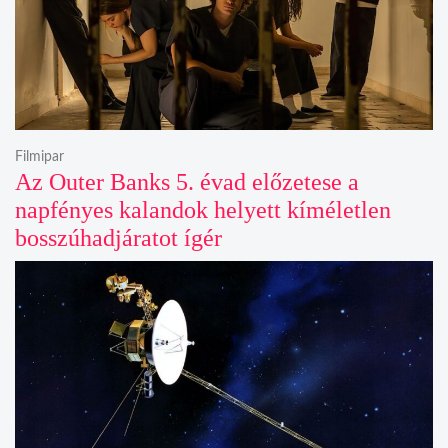
Filmipar
Az Outer Banks 5. évad előzetese a
napfényes kalandok helyett kíméletlen
bosszúhadjáratot ígér