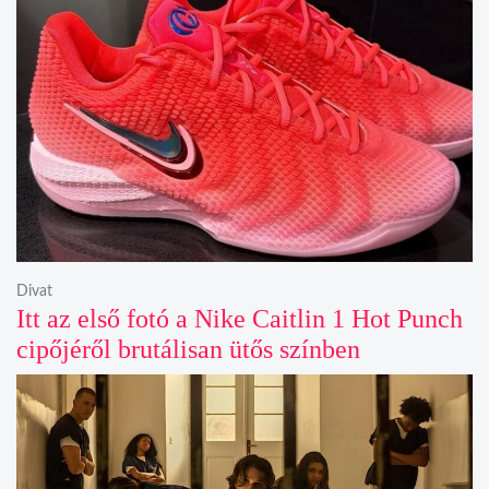
Divat
Itt az első fotó a Nike Caitlin 1 Hot Punch
cipőjéről brutálisan ütős színben