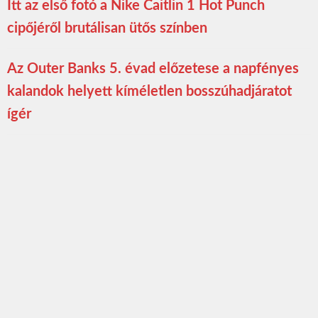
Itt az első fotó a Nike Caitlin 1 Hot Punch
cipőjéről brutálisan ütős színben
Az Outer Banks 5. évad előzetese a napfényes
kalandok helyett kíméletlen bosszúhadjáratot
ígér