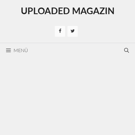
Kilépés
UPLOADED MAGAZIN
a
tartalomba
MENÜ