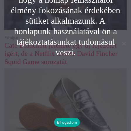
élmény fokozásának érdekében
sütiket alkalmazunk. A
honlapunk használatával ön a
Filmipar
tájékoztatásunkat tudomásul
Cate Blanchett jelenete egy új fejezetet
veszi.
ígért, de a Netflix törölte David Fincher
Squid Game sorozatát
Elfogadom