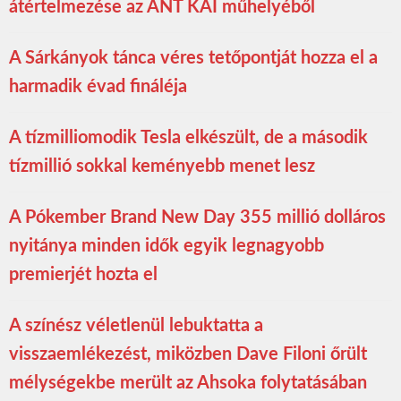
átértelmezése az ANT KAI műhelyéből
A Sárkányok tánca véres tetőpontját hozza el a
harmadik évad fináléja
A tízmilliomodik Tesla elkészült, de a második
tízmillió sokkal keményebb menet lesz
A Pókember Brand New Day 355 millió dolláros
nyitánya minden idők egyik legnagyobb
premierjét hozta el
A színész véletlenül lebuktatta a
visszaemlékezést, miközben Dave Filoni őrült
mélységekbe merült az Ahsoka folytatásában