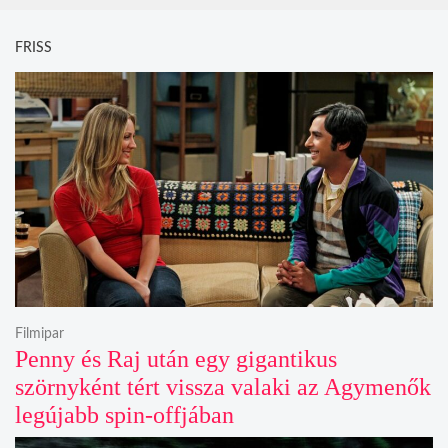
FRISS
Filmipar
Penny és Raj után egy gigantikus
szörnyként tért vissza valaki az Agymenők
legújabb spin-offjában