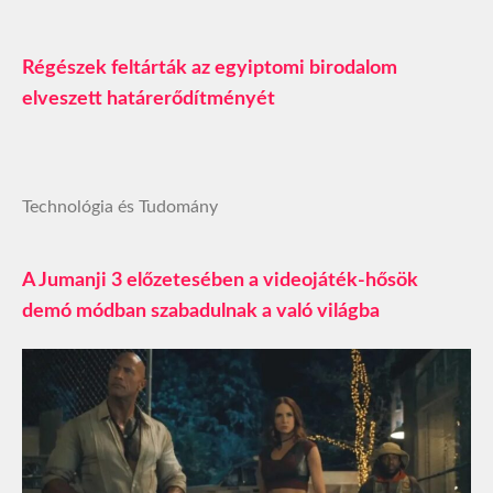
Régészek feltárták az egyiptomi birodalom
elveszett határerődítményét
Technológia és Tudomány
A Jumanji 3 előzetesében a videojáték-hősök
demó módban szabadulnak a való világba