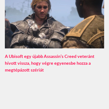
A Ubisoft egy újabb Assassin’s Creed veteránt
hívott vissza, hogy végre egyenesbe hozza a
megtépázott szériát