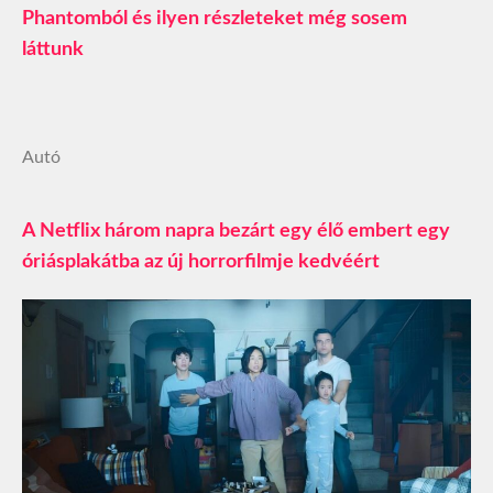
Phantomból és ilyen részleteket még sosem
láttunk
Autó
A Netflix három napra bezárt egy élő embert egy
óriásplakátba az új horrorfilmje kedvéért