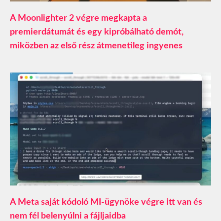
A Moonlighter 2 végre megkapta a
premierdátumát és egy kipróbálható demót,
miközben az első rész átmenetileg ingyenes
A Meta saját kódoló MI-ügynöke végre itt van és
nem fél belenyúlni a fájljaidba