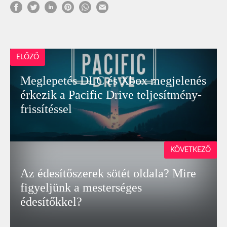
ELŐZŐ
Meglepetés DLC és Xbox megjelenés
érkezik a Pacific Drive teljesítmény-
frissítéssel
KÖVETKEZŐ
Az édesítőszerek sötét oldala? Mire
figyeljünk a mesterséges
édesítőkkel?