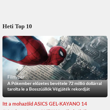
Heti Top 10
Filmipar
A Pókember előzetes bevétele 72 millió dollárral
tarolta le a Bosszúállók Végjáték rekordját
Itt a mohazöld ASICS GEL-KAYANO 14