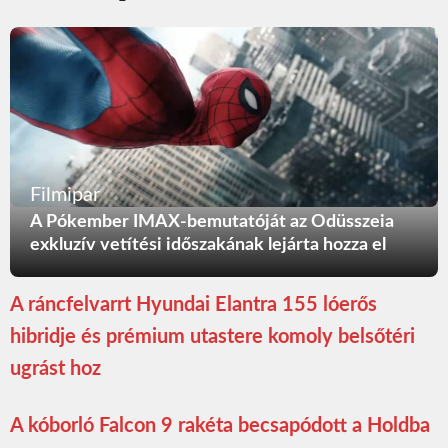
Filmipar
A Pókember IMAX-bemutatóját az Odüsszeia
exkluzív vetítési időszakának lejárta hozza el
A ráncfelvarrt Hyundai Elantra 155 lóerős
hibridje és prémium utastere komoly belsőtéri
ugrást hoz
A kóborló Falcon 9 rakéta becsapódott a Holdba