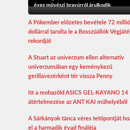
éves művészi bravúrról árulkodik
A Pókember előzetes bevétele 72 milli
dollárral tarolta le a Bosszúállók Végját
rekordját
A Stuart az univerzum ellen alternatív
univerzumában egy keménykezű
gerillavezérként tér vissza Penny
Itt a mohazöld ASICS GEL-KAYANO 14
átértelmezése az ANT KAI műhelyéből
A Sárkányok tánca véres tetőpontját ho
el a harmadik évad fináléja