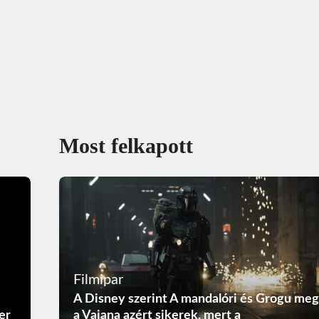
Most felkapott
Filmipar
A Disney szerint A mandalóri és Grogu meg
a Vaiana azért sikerek, mert a
er