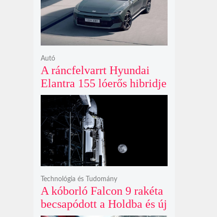
ki
Autó
A ráncfelvarrt Hyundai
Elantra 155 lóerős hibridje
és prémium utastere
komoly belsőtéri ugrást
hoz
Technológia és Tudomány
A kóborló Falcon 9 rakéta
becsapódott a Holdba és új