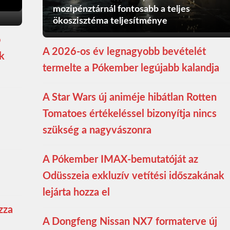
mozipénztárnál fontosabb a teljes
ökoszisztéma teljesítménye
ó
A 2026-os év legnagyobb bevételét
ék
termelte a Pókember legújabb kalandja
A Star Wars új animéje hibátlan Rotten
Tomatoes értékeléssel bizonyítja nincs
szükség a nagyvászonra
A Pókember IMAX-bemutatóját az
Odüsszeia exkluzív vetítési időszakának
lejárta hozza el
zza
A Dongfeng Nissan NX7 formaterve új