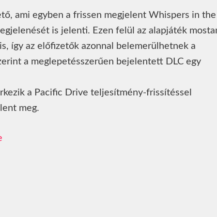
ető, ami egyben a frissen megjelent Whispers in the
elenését is jelenti. Ezen felül az alapjáték mosta
s, így az előfizetők azonnal belemerülhetnek a
szerint a meglepetésszerűen bejelentett DLC egy
zik a Pacific Drive teljesítmény-frissítéssel
lent meg.
e