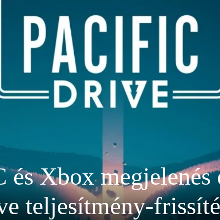
és Xbox megjelenés é
ve teljesítmény-frissíté