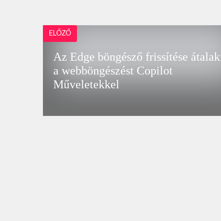
ELŐZŐ
Az Edge böngésző frissítése átalak
a webböngészést Copilot
Műveletekkel