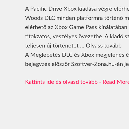
A Pacific Drive Xbox kiadása végre elérh
Woods DLC minden platformra történő megj
elérhető az Xbox Game Pass kínálatában i
titokzatos, veszélyes övezetbe. A kiadó 
teljesen új történetet … Olvass tovább
A Meglepetés DLC és Xbox megjelenés érke
bejegyzés először Szoftver-Zona.hu-én je
Read Mor