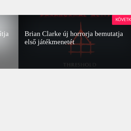
KÖVETK
ítja
Brian Clarke új horrorja bemutatja
első játékmenetét