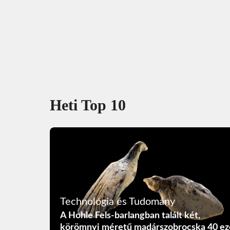
Heti Top 10
Technológia és Tudomány
A Hohle Fels-barlangban talált két,
körömnyi méretű madárszobrocska 40 ez