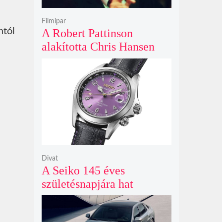
Filmipar
ntól
A Robert Pattinson
alakította Chris Hansen
sötét vadászatra indul a
Primetime előzetesében
Divat
A Seiko 145 éves
születésnapjára hat
limitált kiadású Edo-lila
számlapos modellt hozott