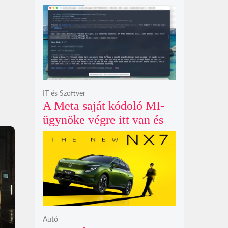
példátlanul forgó
csillagmintát vetít a fény
polarizációjától függően
IT és Szoftver
A Meta saját kódoló MI-
ügynöke végre itt van és
nem fél belenyúlni a
fájljaidba
Autó