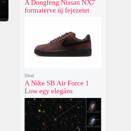
A Dongfeng Nissan NX7
formaterve új fejezetet
nyit az N sorozat negyedik
modelljeként
Divat
A Nike SB Air Force 1
Low egy elegáns
világosbarna
színváltozatban bukkant
fel újra