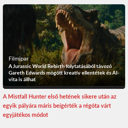
Filmipar
A Jurassic World Rebirth folytatásából távozó
Gareth Edwards mögött kreatív ellentétek és AI-
vita is állhat
A Mistfall Hunter első hetének sikere után az
egyik pályára máris beígérték a régóta várt
egyjátékos módot