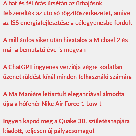
A hat és fél órás űrsétán az űrhajósok
felszerelték az utolsó rögzítőszerkezetet, amivel
az ISS energiafejlesztése a célegyenesbe fordult
A milliárdos siker után hivatalos a Michael 2 és
már a bemutató éve is megvan
A ChatGPT ingyenes verziója végre korlátlan
üzenetküldést kínál minden felhasználó számára
A Ma Maniére letisztult eleganciával álmodta
újra a hófehér Nike Air Force 1 Low-t
Ingyen kapod meg a Quake 30. születésnapjára
kiadott, teljesen új pályacsomagot