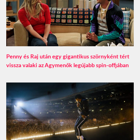
Penny és Raj után egy gigantikus szörnyként tért
vissza valaki az Agymenők legújabb spin-offjában