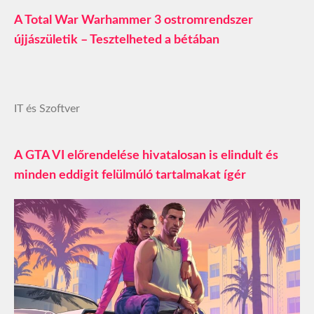
A Total War Warhammer 3 ostromrendszer
újjászületik – Tesztelheted a bétában
IT és Szoftver
A GTA VI előrendelése hivatalosan is elindult és
minden eddigit felülmúló tartalmakat ígér