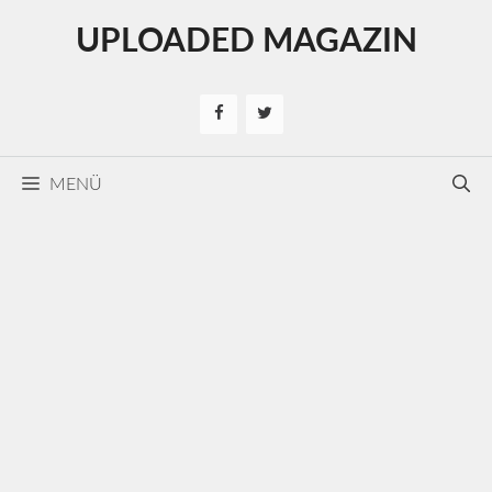
Kilépés
UPLOADED MAGAZIN
a
tartalomba
MENÜ