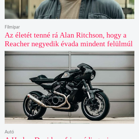
Filmipar
Az életét tenné rá Alan Ritchson, hogy a
Reacher negyedik évada mindent felülmúl
Autó