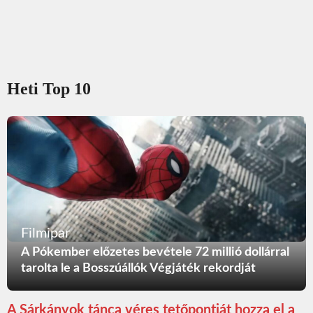
Heti Top 10
Filmipar
A Pókember előzetes bevétele 72 millió dollárral
tarolta le a Bosszúállók Végjáték rekordját
A Sárkányok tánca véres tetőpontját hozza el a