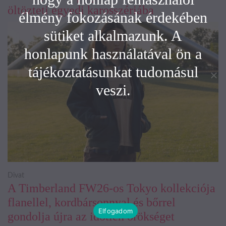
öltözteti egyedi karosszériába
élmény fokozásának érdekében
sütiket alkalmazunk. A
honlapunk használatával ön a
tájékoztatásunkat tudomásul
veszi.
Divat
A Timberland FW26-os Tokyo kollekciója
flanellel, kordbársonnyal és bőrrel
Elfogadom
gondolja újra az időtlen örökséget