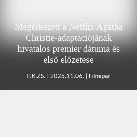
Megérkezett a Netflix Agatha
Christie-adaptációjának
hivatalos premier dátuma és
első előzetese
P.K.ZS.
|
2025.11.06.
|
Filmipar