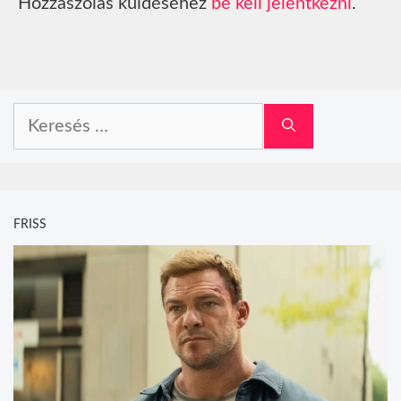
Hozzászólás küldéséhez
be kell jelentkezni
.
Keresés:
FRISS