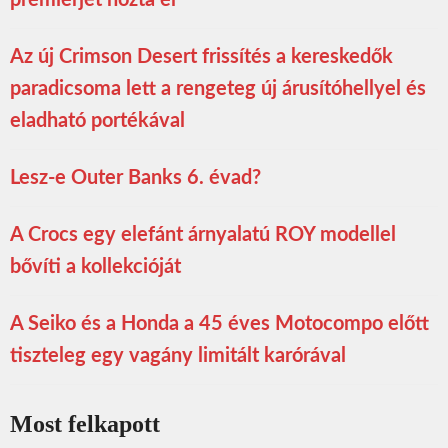
premierjét hozta el
Az új Crimson Desert frissítés a kereskedők
paradicsoma lett a rengeteg új árusítóhellyel és
eladható portékával
Lesz-e Outer Banks 6. évad?
A Crocs egy elefánt árnyalatú ROY modellel
bővíti a kollekcióját
A Seiko és a Honda a 45 éves Motocompo előtt
tiszteleg egy vagány limitált karórával
Most felkapott