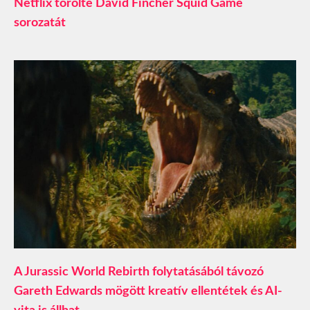
Netflix törölte David Fincher Squid Game
sorozatát
A Jurassic World Rebirth folytatásából távozó
Gareth Edwards mögött kreatív ellentétek és AI-