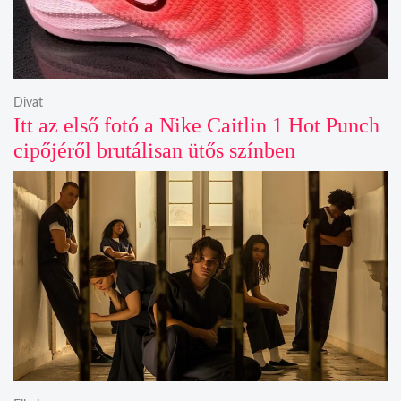
Divat
Itt az első fotó a Nike Caitlin 1 Hot Punch
cipőjéről brutálisan ütős színben