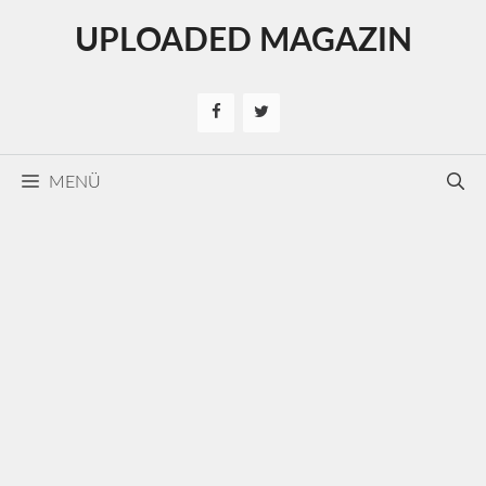
Kilépés
UPLOADED MAGAZIN
a
tartalomba
MENÜ