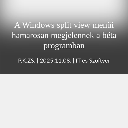
A Windows split view menüi
hamarosan megjelennek a béta
programban
P.K.ZS.
|
2025.11.08.
|
IT és Szoftver