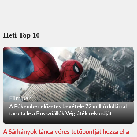
Heti Top 10
Filmipar
A Pókember előzetes bevétele 72 millió dollárral
tarolta le a Bosszúállók Végjáték rekordját
A Sárkányok tánca véres tetőpontját hozza el a