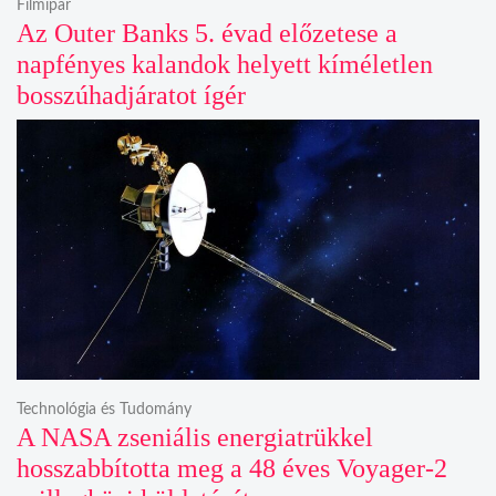
Filmipar
Az Outer Banks 5. évad előzetese a
napfényes kalandok helyett kíméletlen
bosszúhadjáratot ígér
Technológia és Tudomány
A NASA zseniális energiatrükkel
hosszabbította meg a 48 éves Voyager-2