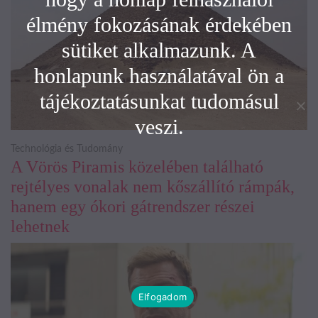
élmény fokozásának érdekében
sütiket alkalmazunk. A
honlapunk használatával ön a
tájékoztatásunkat tudomásul
veszi.
Technológia és Tudomány
A Vörös Piramis közelében található
rejtélyes vonalak nem kőszállító rámpák,
hanem egy ókori gátrendszer részei
lehetnek
Elfogadom