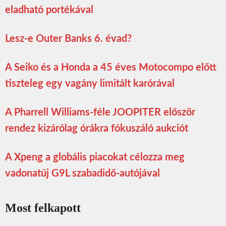
eladható portékával
Lesz-e Outer Banks 6. évad?
A Seiko és a Honda a 45 éves Motocompo előtt
tiszteleg egy vagány limitált karórával
A Pharrell Williams-féle JOOPITER először
rendez kizárólag órákra fókuszáló aukciót
A Xpeng a globális piacokat célozza meg
vadonatúj G9L szabadidő-autójával
Most felkapott