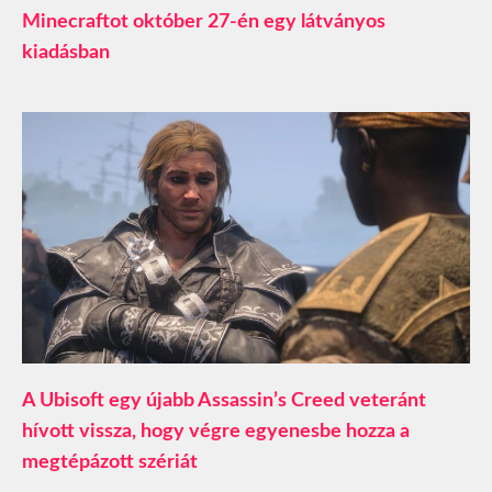
Minecraftot október 27-én egy látványos
kiadásban
A Ubisoft egy újabb Assassin’s Creed veteránt
hívott vissza, hogy végre egyenesbe hozza a
megtépázott szériát