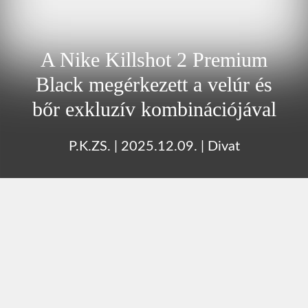
A Nike Killshot 2 Premium
Black megérkezett a velúr és
bőr exkluzív kombinációjával
P.K.ZS.
|
2025.12.09.
|
Divat