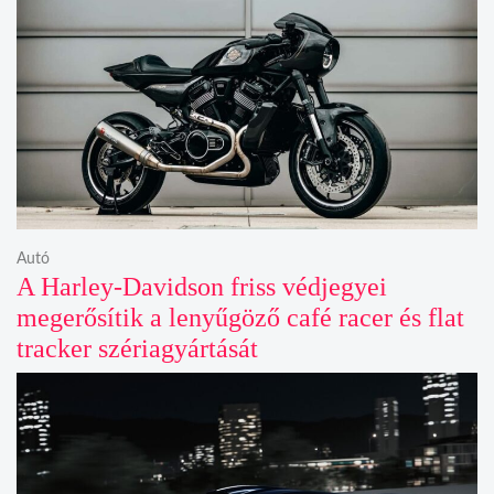
Autó
A Harley-Davidson friss védjegyei
megerősítik a lenyűgöző café racer és flat
tracker szériagyártását