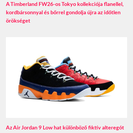
A Timberland FW26-os Tokyo kollekciója flanellel,
kordbársonnyal és bőrrel gondolja újra az időtlen
örökséget
Az Air Jordan 9 Low hat különböző fiktív alteregót