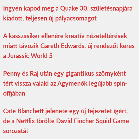
Ingyen kapod meg a Quake 30. születésnapjára
kiadott, teljesen új pályacsomagot
A kasszasiker ellenére kreatív nézeteltérések
miatt távozik Gareth Edwards, új rendezőt keres
a Jurassic World 5
Penny és Raj után egy gigantikus szörnyként
tért vissza valaki az Agymenők legújabb spin-
offjában
Cate Blanchett jelenete egy új fejezetet ígért,
de a Netflix törölte David Fincher Squid Game
sorozatát