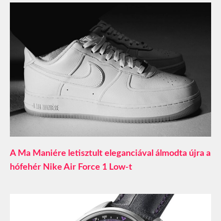
A Ma Maniére letisztult eleganciával álmodta újra a
hófehér Nike Air Force 1 Low-t