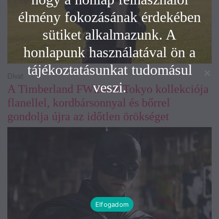
élmény fokozásának érdekében
sütiket alkalmazunk. A
honlapunk használatával ön a
tájékoztatásunkat tudomásul
Divat
veszi.
A Timberland FW26-os Tokyo kollekciója
flanellel, kordbársonnyal és bőrrel
gondolja újra az időtlen örökséget
Elfogadom