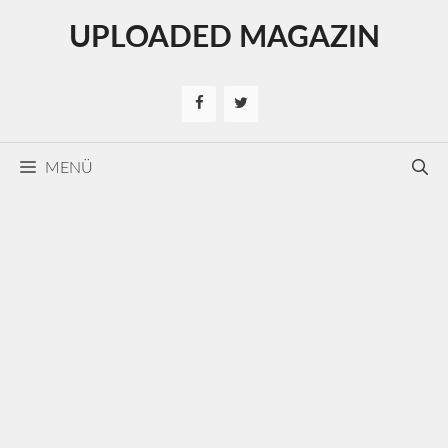
Kilépés
UPLOADED MAGAZIN
a
tartalomba
MENÜ