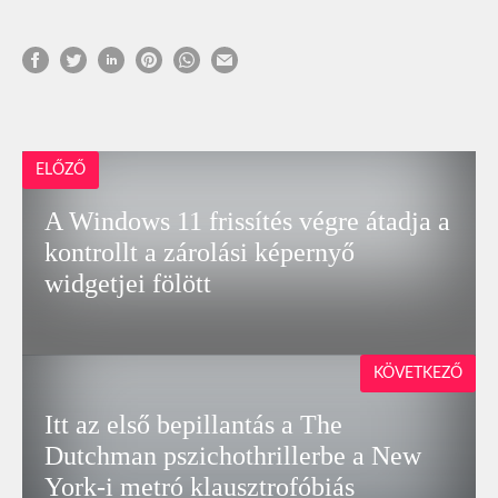
ELŐZŐ
A Windows 11 frissítés végre átadja a
kontrollt a zárolási képernyő
widgetjei fölött
KÖVETKEZŐ
Itt az első bepillantás a The
Dutchman pszichothrillerbe a New
York-i metró klausztrofóbiás