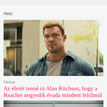
FRISS
Filmipar
Az életét tenné rá Alan Ritchson, hogy a
Reacher negyedik évada mindent felülmúl