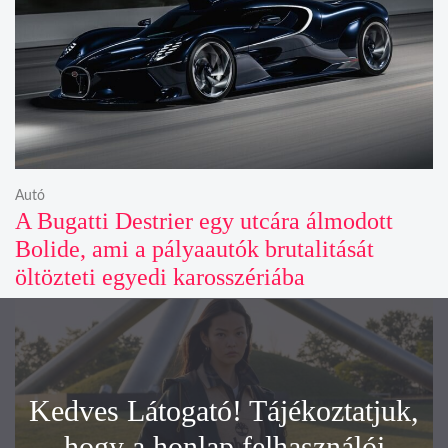
Autó
A Bugatti Destrier egy utcára álmodott
Bolide, ami a pályaautók brutalitását
öltözteti egyedi karosszériába
Kedves Látogató! Tájékoztatjuk,
hogy a honlap felhasználói