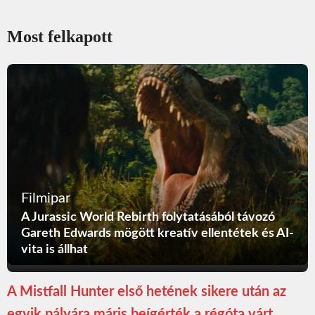
Most felkapott
Filmipar
A Jurassic World Rebirth folytatásából távozó
Gareth Edwards mögött kreatív ellentétek és AI-
vita is állhat
A Mistfall Hunter első hetének sikere után az
egyik pályára máris beígérték a régóta várt