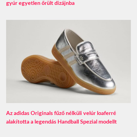
gyúr egyetlen őrült dizájnba
Az adidas Originals fűző nélküli velúr loaferré
alakította a legendás Handball Spezial modellt