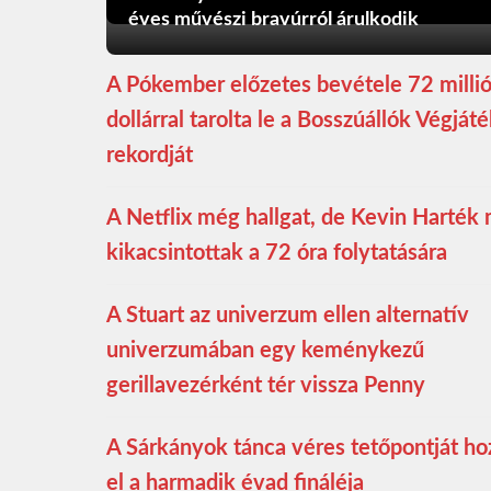
éves művészi bravúrról árulkodik
A Pókember előzetes bevétele 72 milli
dollárral tarolta le a Bosszúállók Végját
rekordját
A Netflix még hallgat, de Kevin Harték
kikacsintottak a 72 óra folytatására
A Stuart az univerzum ellen alternatív
univerzumában egy keménykezű
gerillavezérként tér vissza Penny
A Sárkányok tánca véres tetőpontját ho
el a harmadik évad fináléja