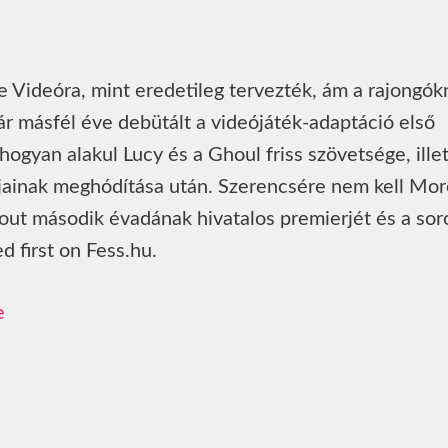
e Videóra, mint eredetileg tervezték, ám a rajongók
ár másfél éve debütált a videójáték-adaptáció első
 hogyan alakul Lucy és a Ghoul friss szövetsége, ille
gjainak meghódítása után. Szerencsére nem kell Mor
lout második évadának hivatalos premierjét és a sor
 first on Fess.hu.
e