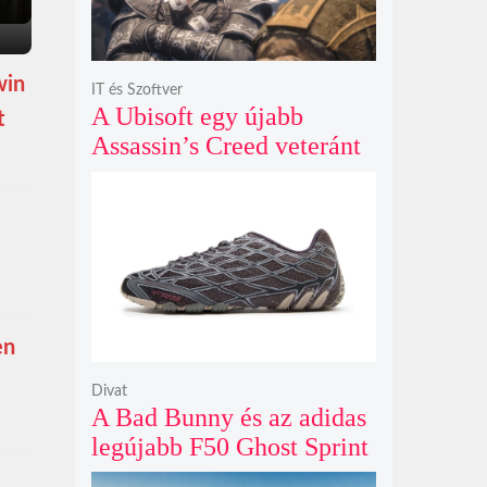
win
IT és Szoftver
A Ubisoft egy újabb
t
Assassin’s Creed veteránt
hívott vissza, hogy végre
egyenesbe hozza a
megtépázott szériát
en
Divat
A Bad Bunny és az adidas
legújabb F50 Ghost Sprint
cipője sötét szénszürke