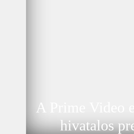
A Prime Video e
hivatalos pr