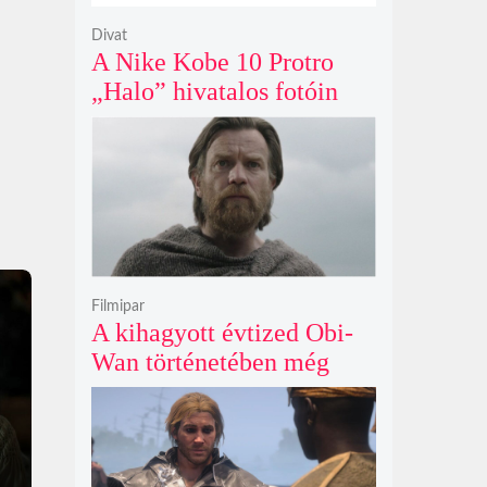
Divat
A Nike Kobe 10 Protro
„Halo” hivatalos fotóin
már most rajongók ezrei
csüngenek
Filmipar
A kihagyott évtized Obi-
Wan történetében még
mindig betöltetlen űr
maradt Ewan McGregor
szerint