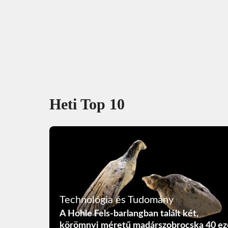
Heti Top 10
Technológia és Tudomány
A Hohle Fels-barlangban talált két,
körömnyi méretű madárszobrocska 40 ez