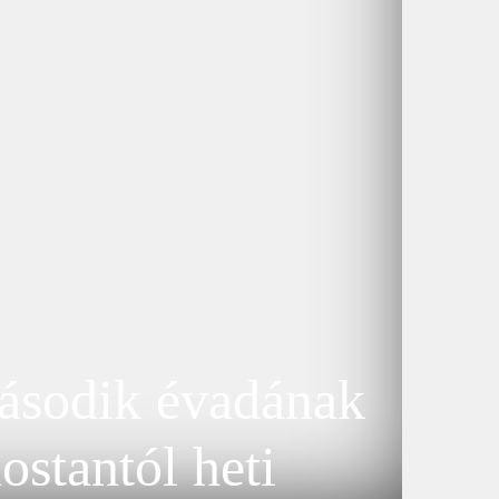
második évadának
ostantól heti