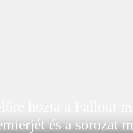
lőre hozta a Fallout 
emierjét és a sorozat m