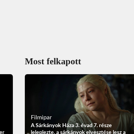
Most felkapott
Filmipar
A Sárkányok Háza 3. évad 7. része
er
leleplezte, a sárkányok elvesztése lesz a