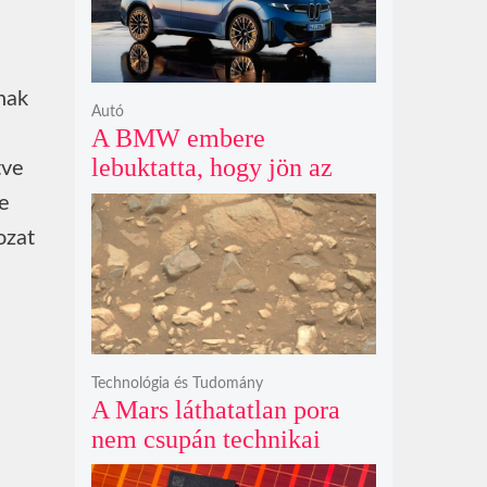
nak
Autó
A BMW embere
lebuktatta, hogy jön az
tve
500+ lóerős iX3, az 50
e
xDrive meg csak
ozat
középkategória
Technológia és Tudomány
A Mars láthatatlan pora
nem csupán technikai
akadály, hanem súlyos