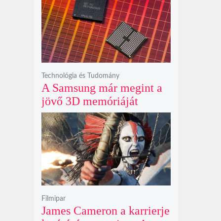
szilikát- és
perklorátmérgezés
fenyegeti a jövő űrhajósait
Technológia és Tudomány
A Samsung már megint a
jövő 3D memóriáját
villantja meg, miközben
mi csak olcsó DDR5-öt
akarunk
Filmipar
James Cameron a karrierje