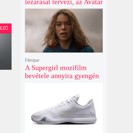
lezárását tervezi, az Avatar
4 és 5 jövője így elég
kilátástalan
EZŐ
Filmipar
A Supergirl mozifilm
bevétele annyira gyengén
teljesített, hogy még a
Morbius és a Joker 2
számait sem érte el