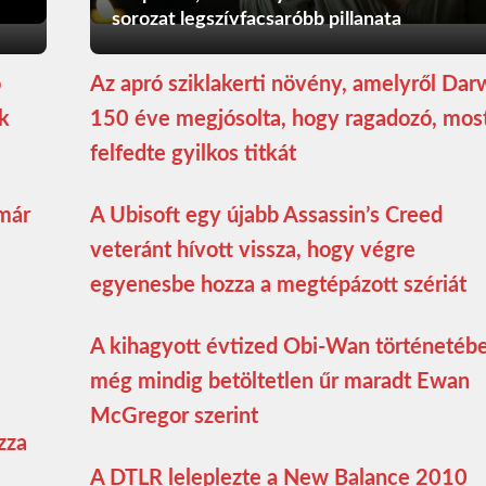
sorozat legszívfacsaróbb pillanata
ó
Az apró sziklakerti növény, amelyről Dar
ék
150 éve megjósolta, hogy ragadozó, mos
felfedte gyilkos titkát
 már
A Ubisoft egy újabb Assassin’s Creed
veteránt hívott vissza, hogy végre
egyenesbe hozza a megtépázott szériát
A kihagyott évtized Obi-Wan történetéb
még mindig betöltetlen űr maradt Ewan
McGregor szerint
zza
A DTLR leleplezte a New Balance 2010