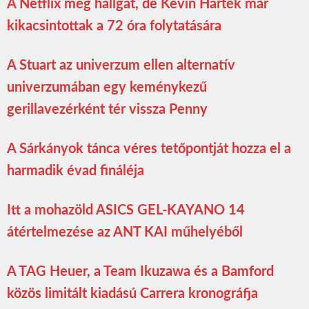
A Netflix még hallgat, de Kevin Harték már
kikacsintottak a 72 óra folytatására
A Stuart az univerzum ellen alternatív
univerzumában egy keménykezű
gerillavezérként tér vissza Penny
A Sárkányok tánca véres tetőpontját hozza el a
harmadik évad fináléja
Itt a mohazöld ASICS GEL-KAYANO 14
átértelmezése az ANT KAI műhelyéből
A TAG Heuer, a Team Ikuzawa és a Bamford
közös limitált kiadású Carrera kronográfja