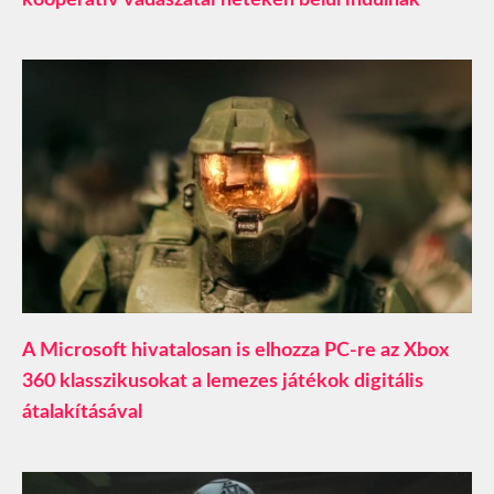
kooperatív vadászatai heteken belül indulnak
A Microsoft hivatalosan is elhozza PC-re az Xbox
360 klasszikusokat a lemezes játékok digitális
átalakításával