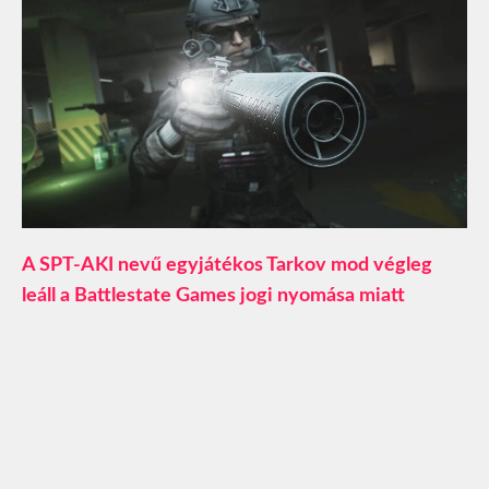
A SPT-AKI nevű egyjátékos Tarkov mod végleg
leáll a Battlestate Games jogi nyomása miatt