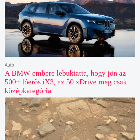
Autó
A BMW embere lebuktatta, hogy jön az
500+ lóerős iX3, az 50 xDrive meg csak
középkategória