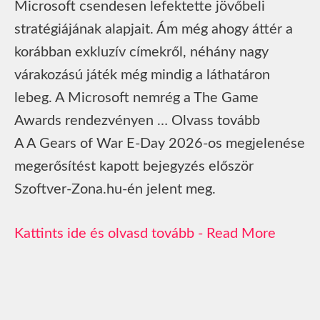
Microsoft csendesen lefektette jövőbeli
stratégiájának alapjait. Ám még ahogy áttér a
korábban exkluzív címekről, néhány nagy
várakozású játék még mindig a láthatáron
lebeg. A Microsoft nemrég a The Game
Awards rendezvényen … Olvass tovább
A A Gears of War E-Day 2026-os megjelenése
megerősítést kapott bejegyzés először
Szoftver-Zona.hu-én jelent meg.
Read More