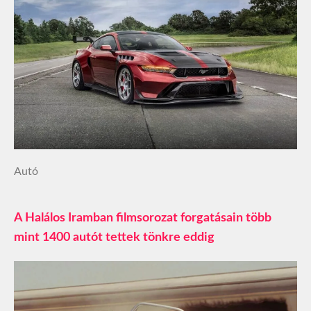
Autó
A Halálos Iramban filmsorozat forgatásain több
mint 1400 autót tettek tönkre eddig