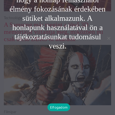
élmény fokozásának érdekében
sütiket alkalmazunk. A
Technológia és Tudomány
A Samsung már megint a jövő 3D
honlapunk használatával ön a
memóriáját villantja meg, miközben mi
tájékoztatásunkat tudomásul
csak olcsó DDR5-öt akarunk
veszi.
Elfogadom
Filmipar