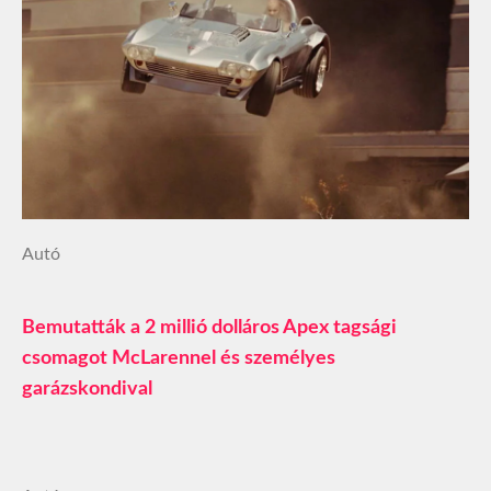
Autó
Bemutatták a 2 millió dolláros Apex tagsági
csomagot McLarennel és személyes
garázskondival