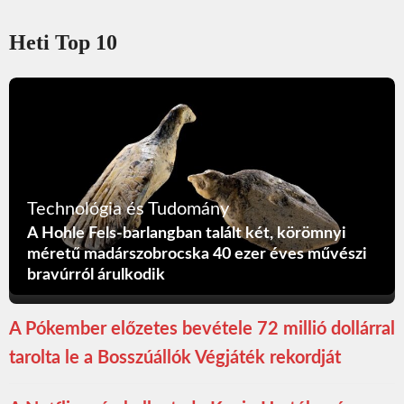
Heti Top 10
Technológia és Tudomány
A Hohle Fels-barlangban talált két, körömnyi
méretű madárszobrocska 40 ezer éves művészi
bravúrról árulkodik
A Pókember előzetes bevétele 72 millió dollárral
tarolta le a Bosszúállók Végjáték rekordját