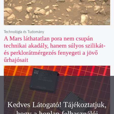
Technológia és Tudomány
A Mars láthatatlan pora nem csupán
technikai akadály, hanem súlyos szilikát-
és perklorátmérgezés fenyegeti a jövő
űrhajósait
Kedves Látogató! Tájékoztatjuk,
hogy a honlap felhasználói