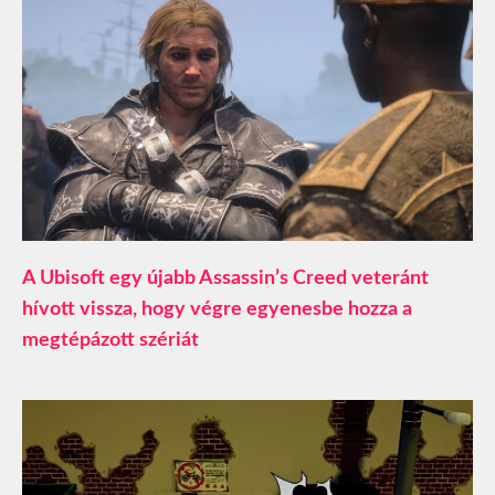
A Ubisoft egy újabb Assassin’s Creed veteránt
hívott vissza, hogy végre egyenesbe hozza a
megtépázott szériát