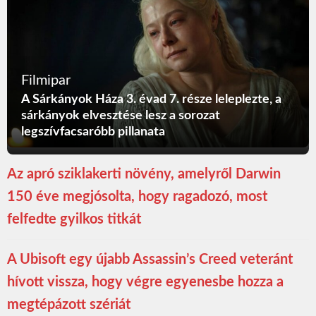
Filmipar
A Sárkányok Háza 3. évad 7. része leleplezte, a
sárkányok elvesztése lesz a sorozat
legszívfacsaróbb pillanata
Az apró sziklakerti növény, amelyről Darwin
150 éve megjósolta, hogy ragadozó, most
felfedte gyilkos titkát
A Ubisoft egy újabb Assassin’s Creed veteránt
hívott vissza, hogy végre egyenesbe hozza a
megtépázott szériát