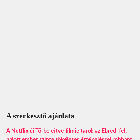
A szerkesztő ajánlata
A Netflix új Tőrbe ejtve filmje tarol: az Ébredj fel,
halott ember szinte tökéletes értékeléssel robbant