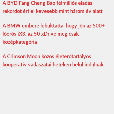
A BYD Fang Cheng Bao félmilliós eladási
rekordot ért el kevesebb mint három év alatt
A BMW embere lebuktatta, hogy jön az 500+
lóerős iX3, az 50 xDrive meg csak
középkategória
A Crimson Moon közös életerőtartályos
kooperatív vadászatai heteken belül indulnak