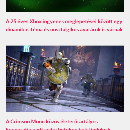
A 25 éves Xbox ingyenes meglepetései között egy
dinamikus téma és nosztalgikus avatárok is várnak
A Crimson Moon közös életerőtartályos