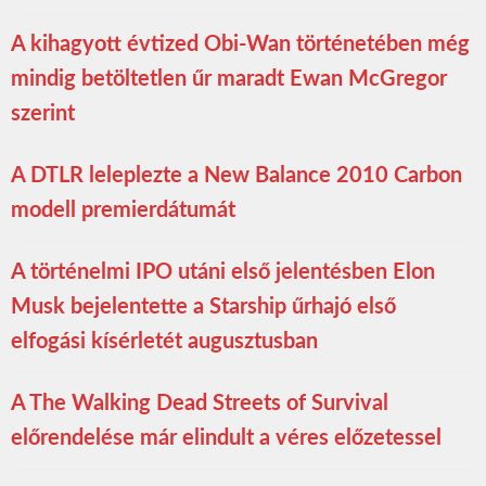
A kihagyott évtized Obi-Wan történetében még
mindig betöltetlen űr maradt Ewan McGregor
szerint
A DTLR leleplezte a New Balance 2010 Carbon
modell premierdátumát
A történelmi IPO utáni első jelentésben Elon
Musk bejelentette a Starship űrhajó első
elfogási kísérletét augusztusban
A The Walking Dead Streets of Survival
előrendelése már elindult a véres előzetessel