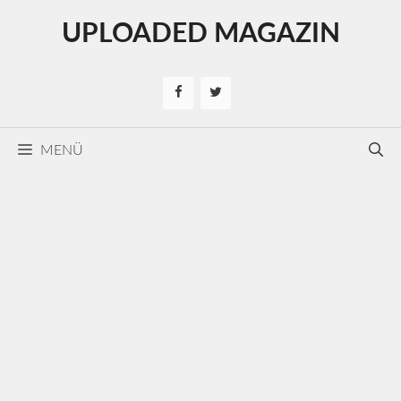
Kilépés
UPLOADED MAGAZIN
a
tartalomba
MENÜ