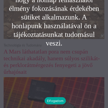
élmény fokozásának érdekében
sütiket alkalmazunk. A
honlapunk használatával ön a
tájékoztatásunkat tudomásul
veszi.
Technológia és Tudomány
A Mars láthatatlan pora nem csupán
technikai akadály, hanem súlyos szilikát-
és perklorátmérgezés fenyegeti a jövő
űrhajósait
Elfogadom