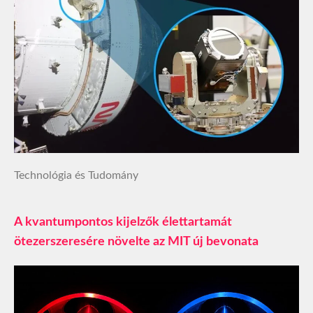
Technológia és Tudomány
A kvantumpontos kijelzők élettartamát
ötezerszeresére növelte az MIT új bevonata