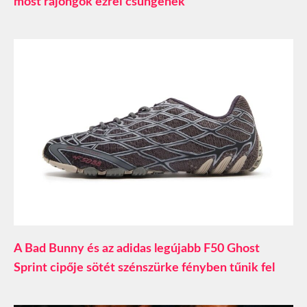
most rajongók ezrei csüngenek
A Bad Bunny és az adidas legújabb F50 Ghost
Sprint cipője sötét szénszürke fényben tűnik fel