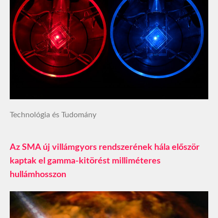
Technológia és Tudomány
Az SMA új villámgyors rendszerének hála először
kaptak el gamma-kitörést milliméteres
hullámhosszon