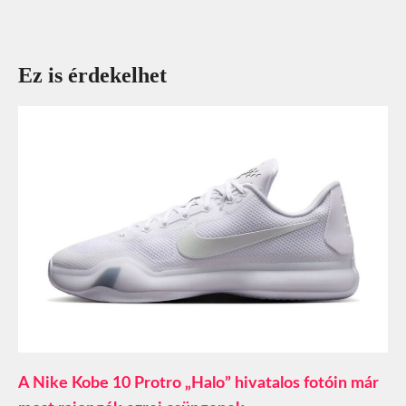
Ez is érdekelhet
A Nike Kobe 10 Protro „Halo” hivatalos fotóin már