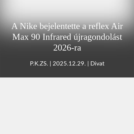
A Nike bejelentette a reflex Air
Max 90 Infrared újragondolást
2026-ra
P.K.ZS.
|
2025.12.29.
|
Divat