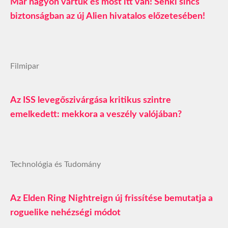
Már nagyon vártuk és most itt van! Senki sincs
biztonságban az új Alien hivatalos előzetesében!
Filmipar
Az ISS levegőszivárgása kritikus szintre
emelkedett: mekkora a veszély valójában?
Technológia és Tudomány
Az Elden Ring Nightreign új frissítése bemutatja a
roguelike nehézségi módot