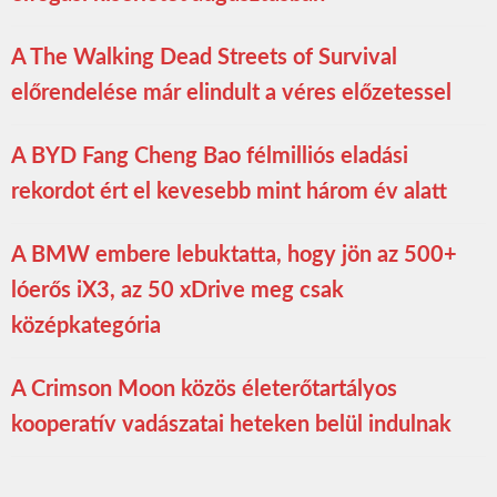
A The Walking Dead Streets of Survival
előrendelése már elindult a véres előzetessel
A BYD Fang Cheng Bao félmilliós eladási
rekordot ért el kevesebb mint három év alatt
A BMW embere lebuktatta, hogy jön az 500+
lóerős iX3, az 50 xDrive meg csak
középkategória
A Crimson Moon közös életerőtartályos
kooperatív vadászatai heteken belül indulnak