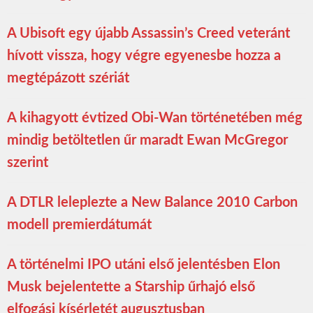
A Ubisoft egy újabb Assassin’s Creed veteránt
hívott vissza, hogy végre egyenesbe hozza a
megtépázott szériát
A kihagyott évtized Obi-Wan történetében még
mindig betöltetlen űr maradt Ewan McGregor
szerint
A DTLR leleplezte a New Balance 2010 Carbon
modell premierdátumát
A történelmi IPO utáni első jelentésben Elon
Musk bejelentette a Starship űrhajó első
elfogási kísérletét augusztusban