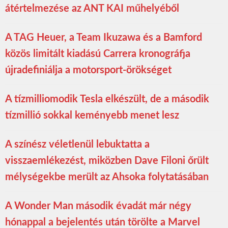
átértelmezése az ANT KAI műhelyéből
A TAG Heuer, a Team Ikuzawa és a Bamford
közös limitált kiadású Carrera kronográfja
újradefiniálja a motorsport-örökséget
A tízmilliomodik Tesla elkészült, de a második
tízmillió sokkal keményebb menet lesz
A színész véletlenül lebuktatta a
visszaemlékezést, miközben Dave Filoni őrült
mélységekbe merült az Ahsoka folytatásában
A Wonder Man második évadát már négy
hónappal a bejelentés után törölte a Marvel