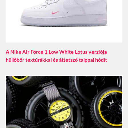
A Nike Air Force 1 Low White Lotus verziója
hüllőbőr textúrákkal és áttetsző talppal hódít