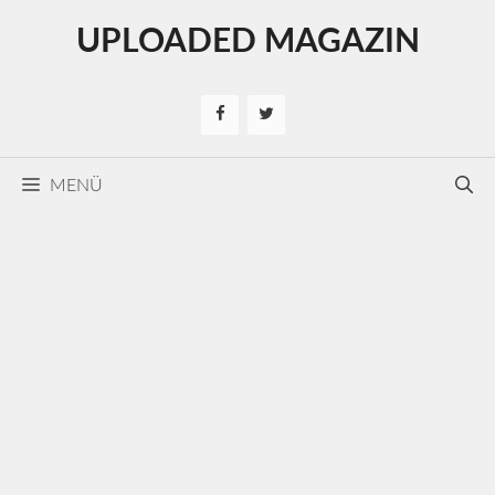
Kilépés
UPLOADED MAGAZIN
a
tartalomba
MENÜ