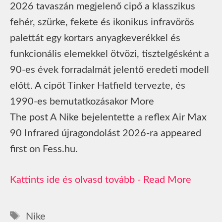
2026 tavaszán megjelenő cipő a klasszikus
fehér, szürke, fekete és ikonikus infravörös
palettát egy kortars anyagkeverékkel és
funkcionális elemekkel ötvözi, tisztelgésként a
90-es évek forradalmát jelentő eredeti modell
előtt. A cipőt Tinker Hatfield tervezte, és
1990-es bemutatkozásakor More
The post A Nike bejelentette a reflex Air Max
90 Infrared újragondolást 2026-ra appeared
first on Fess.hu.
Read More
Címkék
Nike