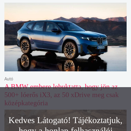
Autó
A BMW embere lebuktatta, hogy jön az
500+ lóerős iX3, az 50 xDrive meg csak
középkategória
Kedves Látogató! Tájékoztatjuk,
hogy a honlap felhasználói