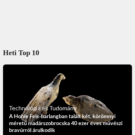
Heti Top 10
Technológia és Tudomány
A Hohle Fels-barlangban talált két, körömnyi
méretű madárszobrocska 40 ezer éves művészi
bravúrról árulkodik