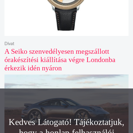
Divat
A Seiko szenvedélyesen megszállott
órakészítési kiállítása végre Londonba
érkezik idén nyáron
Kedves Látogató! Tájékoztatjuk,
hogy a honlap felhasználói