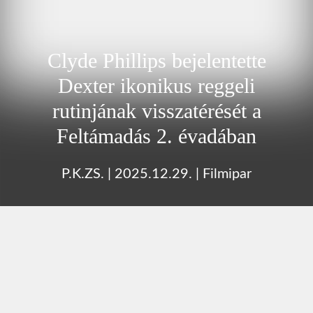
Clyde Phillips bejelentette
Dexter ikonikus reggeli
rutinjának visszatérését a
Feltámadás 2. évadában
P.K.ZS.
|
2025.12.29.
|
Filmipar