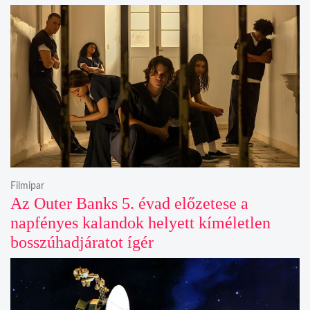
Filmipar
Az Outer Banks 5. évad előzetese a
napfényes kalandok helyett kíméletlen
bosszúhadjáratot ígér