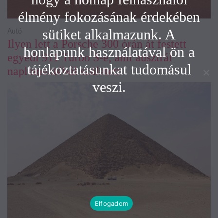
élmény fokozásának érdekében
sütiket alkalmazunk. A
Autó
Ilyen lett a Porsche 300 órán át festett
honlapunk használatával ön a
egyedi 911 Turbo S-e, ami ausztrál
tájékoztatásunkat tudomásul
naplementéből született
veszi.
Elfogadom