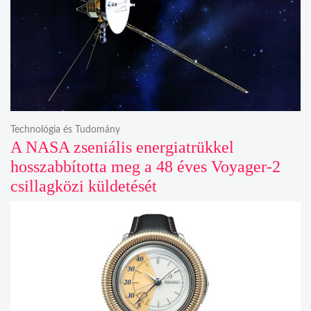
Technológia és Tudomány
A NASA zseniális energiatrükkel
hosszabbította meg a 48 éves Voyager-2
csillagközi küldetését