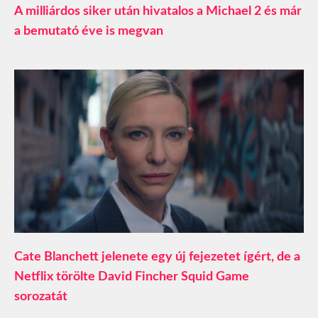
A milliárdos siker után hivatalos a Michael 2 és már
a bemutató éve is megvan
Cate Blanchett jelenete egy új fejezetet ígért, de a
Netflix törölte David Fincher Squid Game
sorozatát