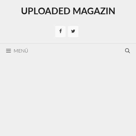
Kilépés
UPLOADED MAGAZIN
a
tartalomba
MENÜ