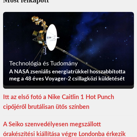
Most felkapott
Technológia és Tudomány
A NASA zseniális energiatrükkel hosszabbította
meg a 48 éves Voyager-2 csillagközi küldetését
Itt az első fotó a Nike Caitlin 1 Hot Punch
cipőjéről brutálisan ütős színben
A Seiko szenvedélyesen megszállott
órakészítési kiállítása végre Londonba érkezik