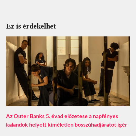
Ez is érdekelhet
Az Outer Banks 5. évad előzetese a napfényes
kalandok helyett kíméletlen bosszúhadjáratot ígér