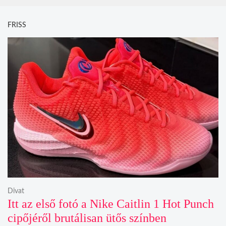
FRISS
Divat
Itt az első fotó a Nike Caitlin 1 Hot Punch
cipőjéről brutálisan ütős színben