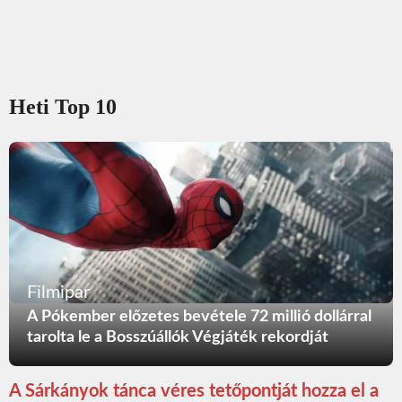
Heti Top 10
Filmipar
A Pókember előzetes bevétele 72 millió dollárral
tarolta le a Bosszúállók Végjáték rekordját
A Sárkányok tánca véres tetőpontját hozza el a