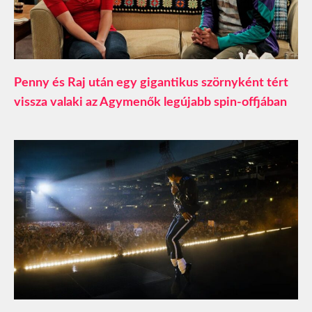
Penny és Raj után egy gigantikus szörnyként tért
vissza valaki az Agymenők legújabb spin-offjában