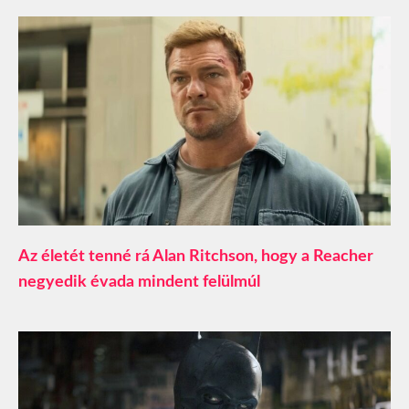
Az életét tenné rá Alan Ritchson, hogy a Reacher
negyedik évada mindent felülmúl