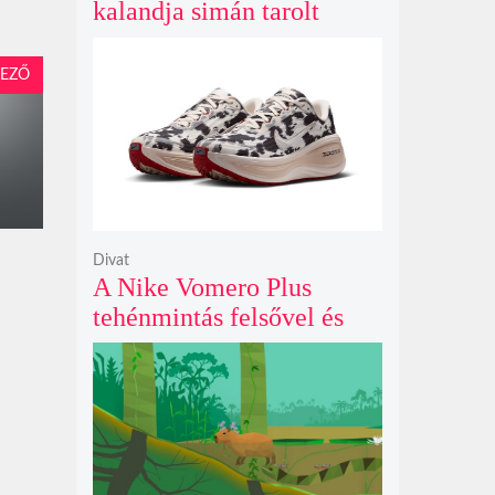
kalandja simán tarolt
pénteken és 43 millió
dollárt kaszált eddig a
EZŐ
második hétvégéjén
Divat
A Nike Vomero Plus
tehénmintás felsővel és
vitorlavászon póniló
Swoosh-sal legelészik a
reflektorfényben