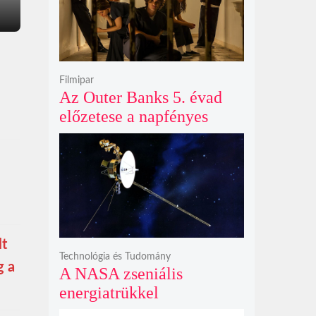
Filmipar
Az Outer Banks 5. évad
előzetese a napfényes
kalandok helyett
kíméletlen
bosszúhadjáratot ígér
lt
Technológia és Tudomány
g a
A NASA zseniális
energiatrükkel
hosszabbította meg a 48