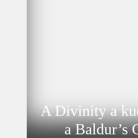
A Divinity a k
a Baldur’s G