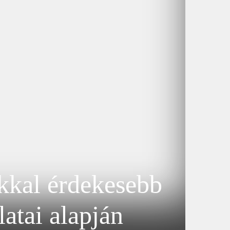
kkal érdekesebb
latai alapján