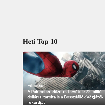
Heti Top 10
Filmipar
A Pókember előzetes bevétele 72 millió
dollárral tarolta le a Bosszúállók Végjáték
rekordját