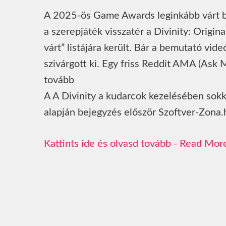
A 2025-ös Game Awards leginkább várt bemu
a szerepjáték visszatér a Divinity: Origina
várt” listájára került. Bár a bemutató vid
szivárgott ki. Egy friss Reddit AMA (Ask
tovább
A A Divinity a kudarcok kezelésében sokk
alapján bejegyzés először Szoftver-Zona.
Read Mor