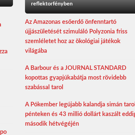
reflektorfényben
Az Amazonas esőerdő önfenntartó
a
újjászületését szimuláló Polyzonia friss
szemléletet hoz az ökológiai játékok
világába
zza
A Barbour és a JOURNAL STANDARD
kopottas gyapjúkabátja most rövidebb
szabással tarol
A Pókember legújabb kalandja simán taro
pénteken és 43 millió dollárt kaszált eddi
második hétvégéjén
mpo