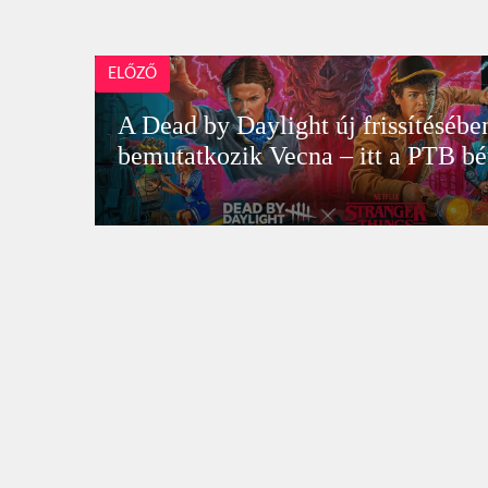
ELŐZŐ
A Dead by Daylight új frissítésébe
bemutatkozik Vecna – itt a PTB bé