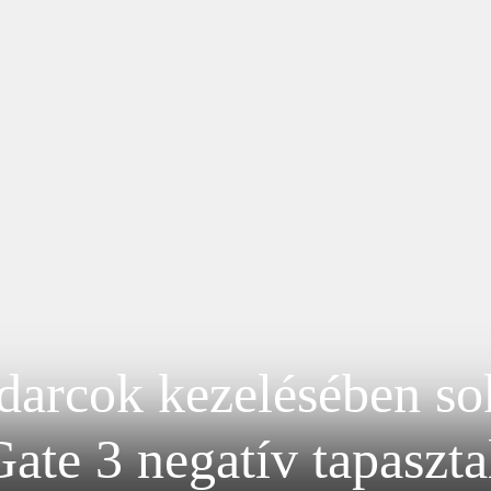
udarcok kezelésében so
ate 3 negatív tapaszta