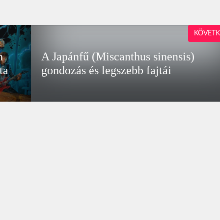
KÖVETK
n
A Japánfű (Miscanthus sinensis)
ta
gondozás és legszebb fajtái