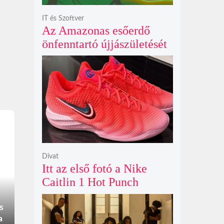
IT és Szoftver
Az Amazonas esőerdő
önfenntartó újjászületését
szimuláló Polyzonia friss
szemléletet hoz az
ökológiai játékok világába
Divat
Itt az első fotó a Nike
Caitlin 1 Hot Punch
cipőjéről brutálisan ütős
színben
s
a