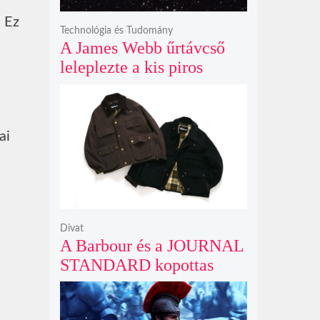
. Ez
Technológia és Tudomány
A James Webb űrtávcső
leleplezte a kis piros
pontok titkát, amelyek
valójában fényes
galaxismagok óriási
ai
távolságban
Divat
A Barbour és a JOURNAL
STANDARD kopottas
gyapjúkabátja most
rövidebb szabással tarol