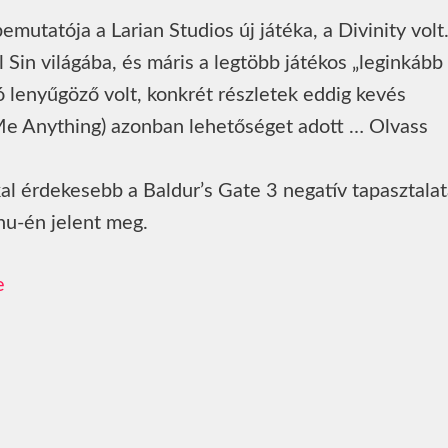
tatója a Larian Studios új játéka, a Divinity volt
l Sin világába, és máris a legtöbb játékos „leginkább
eó lenyűgöző volt, konkrét részletek eddig kevés
 Me Anything) azonban lehetőséget adott … Olvass
al érdekesebb a Baldur’s Gate 3 negatív tapasztalat
hu-én jelent meg.
e