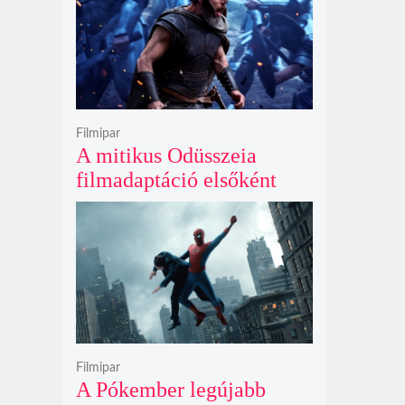
Filmipar
A mitikus Odüsszeia
filmadaptáció elsőként
lépte át a bűvös
egymilliárd dolláros
álomhatárt a globális
mozipénztáraknál
Filmipar
A Pókember legújabb