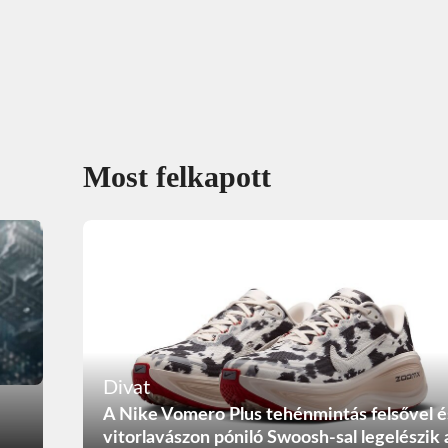
Most felkapott
Divat
A Nike Vomero Plus tehénmintás felsővel é
vitorlavászon póniló Swoosh-sal legelészik 